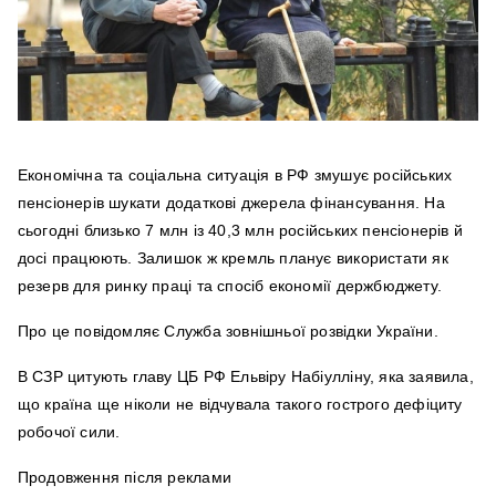
Економічна та соціальна ситуація в РФ змушує російських
пенсіонерів шукати додаткові джерела фінансування. На
сьогодні близько 7 млн із 40,3 млн російських пенсіонерів й
досі працюють. Залишок ж кремль планує використати як
резерв для ринку праці та спосіб економії держбюджету.
Про це повідомляє Служба зовнішньої розвідки України.
В СЗР цитують главу ЦБ РФ Ельвіру Набіулліну, яка заявила,
що країна ще ніколи не відчувала такого гострого дефіциту
робочої сили.
Продовження після реклами