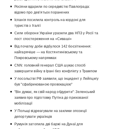
Росіяни вдарили по середмістю Павлограда:
відомо про девʼятьох поранених
Іспанія посилила контроль на кордоні для
туристів з Італії
Сили оборони України уразили два НПЗ у Росії та
пост спостереження на «Сиваші»
Від початку доби відбулося 142 боєзіткнення:
найгарячіше — на Костянтинівському та
Покровському напрямках
CNN: головний генерал США шукає спосіб
завершити війну в Ірані без конфлікту з Трампом
У посольстві РФ заявили, що інцидент у Лейпцигу
був "сфабрикованою провокацією"
"Він думає, як свій народ обдурити": Зеленський
заявив про підготовку Путіна до прихованої
мобілізації
У Польщі відреагували на заклики опозиції
депортувати українців
Румунія затопила дві баржі на Дунаї для