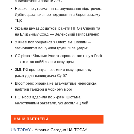
забезпечення роботи АЕС
Незаконне утримання та анулювання відстрочок:
Лубінець заявив про порушення в Берегівському
ТЦК
Україна шукає додаткові ракети ППО в Європі та
на Близькому Сході — Зеленський (виправлено)
У Києві попрощалися з Олексієм Юковим —
засновником пошукової групи "Плацдарм"
ЄС різко збільшив імпорт скрапленого газу з Росії
— хто став найбільшим покупцем
ЗМІ: РФ пропонує іноземним покупцям нову
ракету для винищувача Су-57
Bloomberg: Україна не атакуватиме неросійські
нафтові танкери в Чорному морі
ПС: Росія вдарила по Україні шістьма
балістичними ракетами, усі досягли цілей
НАШИ ПАРТНЕРЫ
UA.TODAY
- Украина Сегодня UA.TODAY