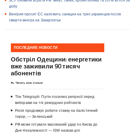
ЗСУ оновили втрати РФ: мінус танки, бронетехніка та сотні БПЛА за
добу
Венгрия просит ЕС наложить санкции на трех украинцев после
смерти венгра на Закарпатье
ПОСЛЕДНИЕ НОВОСТИ
Обстріл Одещини: енергетики
вже заживили 90 тисяч
абонентів
Читать всю статью
The Telegraph: Путін посилює репресії перед
виборами на тлі рекордних рейтингів
Росія продовжує робити ставку на балістичний
терор, — Зеленський
РФ може готувати масований удар по Києву до
Дня Незалежності — ISW назвав цілі