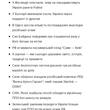
У Фінляндії пояснили, чому не передаватимуть
Україні ракети Patriot
У Болгарії викликали посла України через
інцидент із дроном
В Одесі зросла кількість постраждалих внаслідок
російської атаки
Син Байдена повідомив про поширення раку у
його батька на кістки
РФ атакувала пасажирський поїзд "Суми — Київ"
9 серпня — яке сьогодні церковне свято, історія,
традиції та прикмети
Сили безпілотних систем уразили три російські
кораблі за добу
Сили оборони знищили російський комплекс РЕБ
"Волна Купол Гарант", який глушив Starlink —
OSINT
CNN: Росія знайшла спосіб обходити українську
ППО без шансу на реакцію
Зеленський закликав передати Україні більше
ракет для ППО після нічної атаки РФ