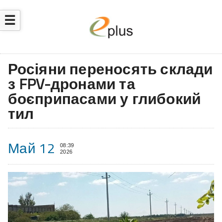
☰
Росіяни переносять склади
з FPV-дронами та
боєприпасами у глибокий
тил
Май 12
08:39
2026