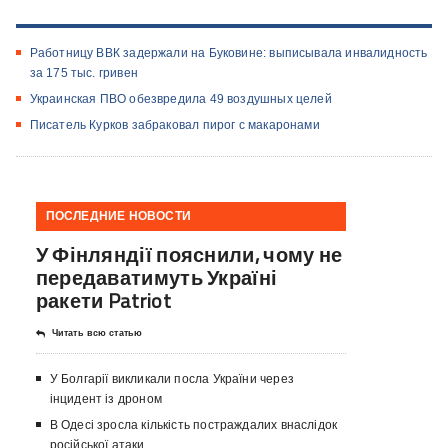
Работницу ВВК задержали на Буковине: выписывала инвалидность
за 175 тыс. гривен
Украинская ПВО обезвредила 49 воздушных целей
Писатель Курков забраковал пирог с макаронами
ПОСЛЕДНИЕ НОВОСТИ
У Фінляндії пояснили, чому не
передаватимуть Україні
ракети Patriot
Читать всю статью
У Болгарії викликали посла України через
інцидент із дроном
В Одесі зросла кількість постраждалих внаслідок
російської атаки