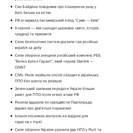
Син Байдена повідомив про поширення раку у
його батька на кістки
РФ атакувала пасажирський поїзд "Суми — Київ"
9 серпня — яке сьогодні церковне свято, історія,
традиції та прикмети
Сили безпілотних систем уразили три російські
кораблі за добу
Сили оборони знищили російський комплекс РЕБ
"Волна Купол Гарант", який глушив Starlink —
OSINT
CNN: Росія знайшла спосіб обходити українську
ППО без шансу на реакцію
Зеленський закликав передати Україні більше
ракет для ППО після нічної атаки РФ
Росіяни вдарили по середмістю Павлограда:
відомо про девʼятьох поранених
Іспанія посилила контроль на кордоні для
туристів з Італії
Сили оборони України уразили два НПЗ у Росії та