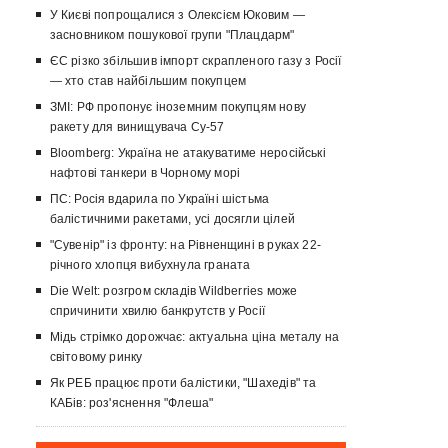
У Києві попрощалися з Олексієм Юковим —
засновником пошукової групи "Плацдарм"
ЄС різко збільшив імпорт скрапленого газу з Росії
— хто став найбільшим покупцем
ЗМІ: РФ пропонує іноземним покупцям нову
ракету для винищувача Су-57
Bloomberg: Україна не атакуватиме неросійські
нафтові танкери в Чорному морі
ПС: Росія вдарила по Україні шістьма
балістичними ракетами, усі досягли цілей
"Сувенір" із фронту: на Рівненщині в руках 22-
річного хлопця вибухнула граната
Die Welt: розгром складів Wildberries може
спричинити хвилю банкрутств у Росії
Мідь стрімко дорожчає: актуальна ціна металу на
світовому ринку
Як РЕБ працює проти балістики, "Шахедів" та
КАБів: роз'яснення "Флеша"