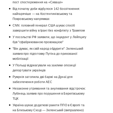
пост спостереження на «Сиваші»
Від початку доби відбулося 142 боєзіткнення:
найгарячіше — на Костянтинівському та
Покровському напрямках
CNN: головний генерал США шукає спосіб
завершити війну в Ірані без конфлікту з Трампом
У посольстві РФ заявили, що інцидент у Лейпцигу
був "сфабрикованою провокацією"
"Він думає, як свій народ обдурити": Зеленський
заявив про підготовку Путіна до прихованої
мобілізації
У Польщі відреагували на заклики опозиції
депортувати українців
Румунія затопила дві баржі на Дунаї для
забезпечення роботи АЕС
Незаконне утримання та анулювання відстрочок:
Лубінець заявив про порушення в Берегівському
ТЦК
Україна шукає додаткові ракети ППО в Європі та
на Близькому Сході — Зеленський (виправлено)