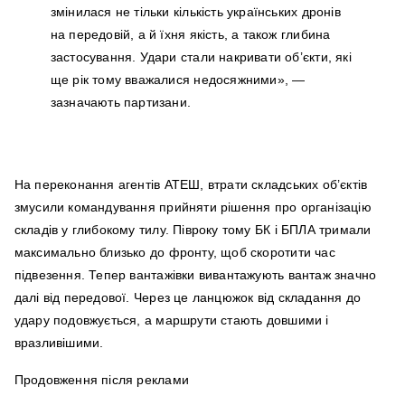
змінилася не тільки кількість українських дронів
на передовій, а й їхня якість, а також глибина
застосування. Удари стали накривати об’єкти, які
ще рік тому вважалися недосяжними», —
зазначають партизани.
На переконання агентів АТЕШ, втрати складських об’єктів
змусили командування прийняти рішення про організацію
складів у глибокому тилу. Півроку тому БК і БПЛА тримали
максимально близько до фронту, щоб скоротити час
підвезення. Тепер вантажівки вивантажують вантаж значно
далі від передової. Через це ланцюжок від складання до
удару подовжується, а маршрути стають довшими і
вразливішими.
Продовження після реклами