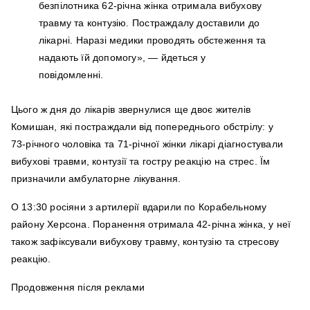
безпілотника 62-річна жінка отримала вибухову
травму та контузію. Постраждалу доставили до
лікарні. Наразі медики проводять обстеження та
надають їй допомогу», — йдеться у
повідомленні.
Цього ж дня до лікарів звернулися ще двоє жителів
Комишан, які постраждали від попереднього обстрілу: у
73‑річного чоловіка та 71‑річної жінки лікарі діагностували
вибухові травми, контузії та гостру реакцію на стрес. Їм
призначили амбулаторне лікування.
О 13:30 росіяни з артилерії вдарили по Корабельному
району Херсона. Поранення отримала 42‑річна жінка, у неї
також зафіксували вибухову травму, контузію та стресову
реакцію.
Продовження після реклами