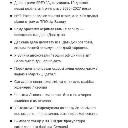
До програми FREYJA долучились 10 держав:
перші результати очікують у 2026–2027 роках
NYT: Росія посилює ракетні атаки, але Київ дедалі
рідше отримує ППО від Заходу
Чому Арахамія отримав більше впливу —
пояснення нардепа Давидюка
Держава дала депутату все: Давидюк розповів,
скільки грошей отримує народний обранець
У Вучича анонсували перший офіційний візит
Зеленського до Сербії: дата
Президент анонсував кадрові зміни через кризу з
водою в Марганці: деталі
Ситуація в енергосистемі: чи діятимуть графіки
Укренерго 7 серпня
Частина Львова залишилась без світла через
аварійне відключення
У Єврокомісії відреагували на заяву Зеленського
про скорочення постачань ракет-перехоплювачів
Вимагали хабар у 80 000 грн: прокуратура
викрила податківців на Сумщині