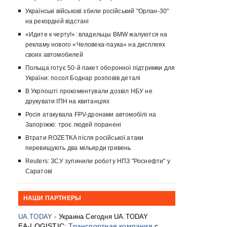
Українські військові збили російський "Орлан-30"
на рекордній відстані
«Идите к черту!»: владельцы BMW жалуются на
рекламу нового «Человека-паука» на дисплеях
своих автомобилей
Польща готує 50-й пакет оборонної підтримки для
України: посол Боднар розповів деталі
В Укрпошті прокоментували дозвіл НБУ не
друкувати ІПН на квитанціях
Росія атакувала FPV-дронами автомобілі на
Запоріжжі: троє людей поранені
Втрати ROZETKA після російської атаки
перевищують два мільярди гривень
Reuters: ЗСУ зупинили роботу НПЗ "Роснефти" у
Саратові
НАШИ ПАРТНЕРЫ
UA.TODAY
- Украина Сегодня UA.TODAY
EA-LOGISTIC:
Транспортная компания
с