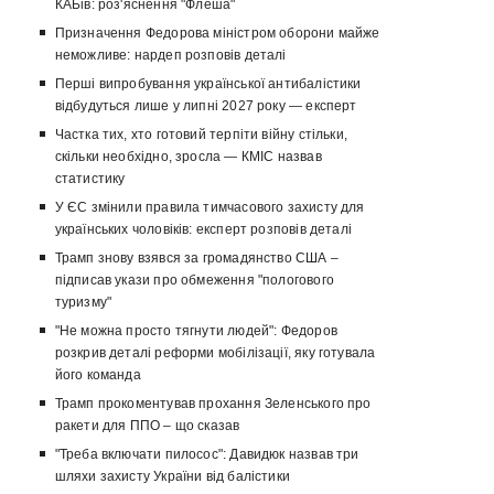
КАБів: роз'яснення "Флеша"
Призначення Федорова міністром оборони майже
неможливе: нардеп розповів деталі
Перші випробування української антибалістики
відбудуться лише у липні 2027 року — експерт
Частка тих, хто готовий терпіти війну стільки,
скільки необхідно, зросла — КМІС назвав
статистику
У ЄС змінили правила тимчасового захисту для
українських чоловіків: експерт розповів деталі
Трамп знову взявся за громадянство США –
підписав укази про обмеження "пологового
туризму"
"Не можна просто тягнути людей": Федоров
розкрив деталі реформи мобілізації, яку готувала
його команда
Трамп прокоментував прохання Зеленського про
ракети для ППО – що сказав
"Треба включати пилосос": Давидюк назвав три
шляхи захисту України від балістики