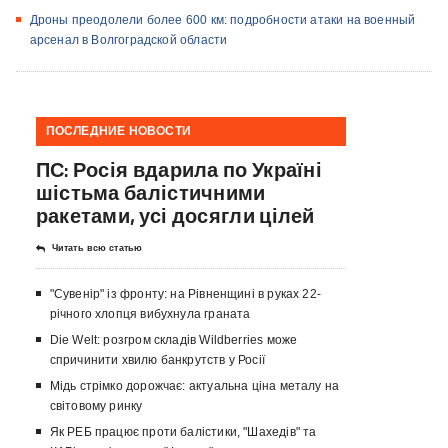
Дроны преодолели более 600 км: подробности атаки на военный
арсенал в Волгоградской области
ПОСЛЕДНИЕ НОВОСТИ
ПС: Росія вдарила по Україні
шістьма балістичними
ракетами, усі досягли цілей
Читать всю статью
"Сувенір" із фронту: на Рівненщині в руках 22-
річного хлопця вибухнула граната
Die Welt: розгром складів Wildberries може
спричинити хвилю банкрутств у Росії
Мідь стрімко дорожчає: актуальна ціна металу на
світовому ринку
Як РЕБ працює проти балістики, "Шахедів" та