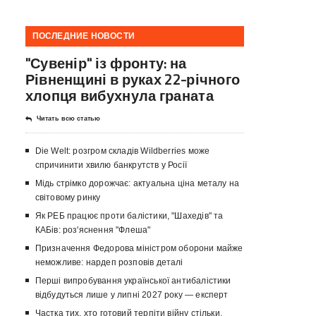
ПОСЛЕДНИЕ НОВОСТИ
"Сувенір" із фронту: на
Рівненщині в руках 22-річного
хлопця вибухнула граната
Читать всю статью
Die Welt: розгром складів Wildberries може
спричинити хвилю банкрутств у Росії
Мідь стрімко дорожчає: актуальна ціна металу на
світовому ринку
Як РЕБ працює проти балістики, "Шахедів" та
КАБів: роз'яснення "Флеша"
Призначення Федорова міністром оборони майже
неможливе: нардеп розповів деталі
Перші випробування української антибалістики
відбудуться лише у липні 2027 року — експерт
Частка тих, хто готовий терпіти війну стільки,