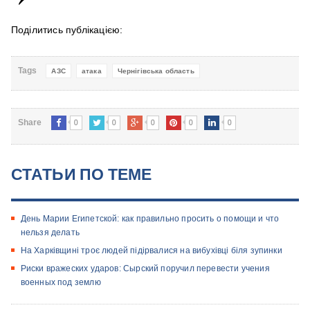
Поділитись публікацією:
Tags
АЗС
атака
Чернігівська область
0
0
0
0
0
Share
СТАТЬИ ПО ТЕМЕ
День Марии Египетской: как правильно просить о помощи и что
нельзя делать
На Харківщині троє людей підірвалися на вибухівці біля зупинки
Риски вражеских ударов: Сырский поручил перевести учения
военных под землю