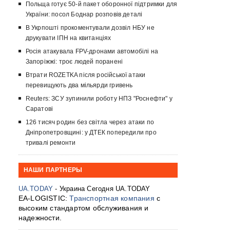
Польща готує 50-й пакет оборонної підтримки для
України: посол Боднар розповів деталі
В Укрпошті прокоментували дозвіл НБУ не
друкувати ІПН на квитанціях
Росія атакувала FPV-дронами автомобілі на
Запоріжжі: троє людей поранені
Втрати ROZETKA після російської атаки
перевищують два мільярди гривень
Reuters: ЗСУ зупинили роботу НПЗ "Роснефти" у
Саратові
126 тисяч родин без світла через атаки по
Дніпропетровщині: у ДТЕК попередили про
тривалі ремонти
НАШИ ПАРТНЕРЫ
UA.TODAY
- Украина Сегодня UA.TODAY
EA-LOGISTIC:
Транспортная компания
с
высоким стандартом обслуживания и
надежности.