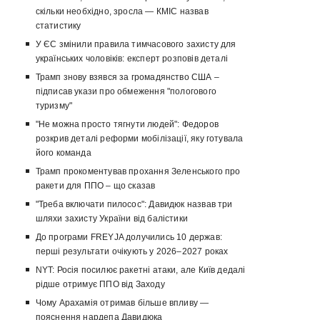
скільки необхідно, зросла — КМІС назвав
статистику
У ЄС змінили правила тимчасового захисту для
українських чоловіків: експерт розповів деталі
Трамп знову взявся за громадянство США –
підписав укази про обмеження "пологового
туризму"
"Не можна просто тягнути людей": Федоров
розкрив деталі реформи мобілізації, яку готувала
його команда
Трамп прокоментував прохання Зеленського про
ракети для ППО – що сказав
"Треба включати пилосос": Давидюк назвав три
шляхи захисту України від балістики
До програми FREYJA долучились 10 держав:
перші результати очікують у 2026–2027 роках
NYT: Росія посилює ракетні атаки, але Київ дедалі
рідше отримує ППО від Заходу
Чому Арахамія отримав більше впливу —
пояснення нардепа Давидюка