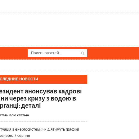
СЛЕДНИЕ НОВОСТИ
езидент анонсував кадрові
іни через кризу з водою в
рганці: деталі
итать всю статью
туація в енергосистемі: чи діятимуть графіки
ренерго 7 серпня