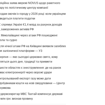
іційна заява мережі NOVUS щодо ракетного
ару по логістичному центру компанії
одаж овочів із городу у 2026 році: коли українцям
ведеться платити податки
 спрямує Україні €1,4 млрд за рахунок доходів
д заморожених активів РФ
 Миколаївщині через атаки РФ пошкоджені
ола та судно
сля нічної атаки РФ на Київщині виявили загиблих
ля залізничної платформи — УЗ
серпня — яке сьогодні церковне свято, кому
ляться цього дня, традиції та прикмети
шести областях є знеструмлення: де на ранок
має електроенергії через ворожі удари
нтрольований експорт газу може дати
добувникам кошти на нові свердловини — Центр
зумкова
сдержсекретар МВС Тахтай компенсує державі
 млн грн: визнав провину