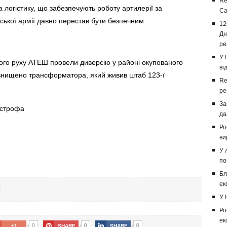
Re
а логістику, що забезпечують роботу артилерії за
Са
нської армії давно перестав бути безпечним.
12
Дн
ре
У 
ого руху АТЕШ провели диверсію у районі окупованого
ві
 знищено трансформатора, який живив штаб 123-ї
Re
ре
За
острофа
да
Ро
ви
У 
по
Бл
ек
У 
Ро
ек
0
0
0
+1
SHARE
SHARE