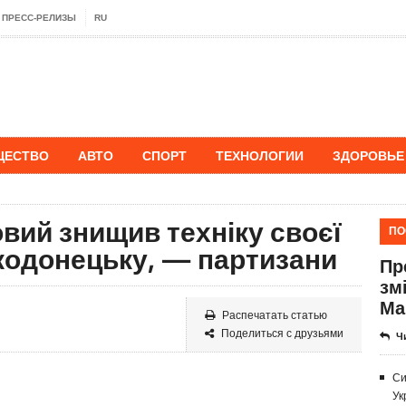
ПРЕСС-РЕЛИЗЫ
RU
ЩЕСТВО
АВТО
СПОРТ
ТЕХНОЛОГИИ
ЗДОРОВЬЕ
овий знищив техніку своєї
ПО
кодонецьку, — партизани
Пр
зм
Ма
Распечатать статью
Поделиться с друзьями
Ч
Си
Ук