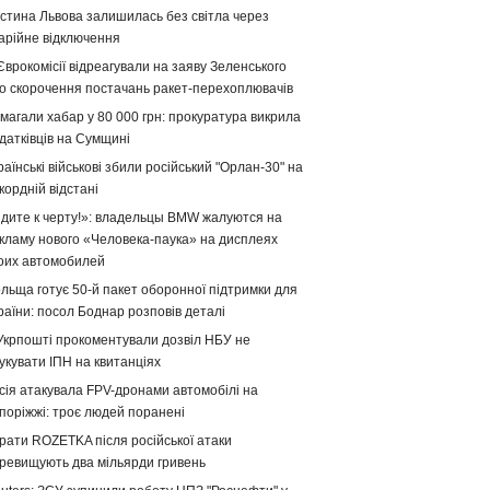
стина Львова залишилась без світла через
арійне відключення
Єврокомісії відреагували на заяву Зеленського
о скорочення постачань ракет-перехоплювачів
магали хабар у 80 000 грн: прокуратура викрила
датківців на Сумщині
раїнські військові збили російський "Орлан-30" на
кордній відстані
дите к черту!»: владельцы BMW жалуются на
кламу нового «Человека-паука» на дисплеях
оих автомобилей
льща готує 50-й пакет оборонної підтримки для
раїни: посол Боднар розповів деталі
Укрпошті прокоментували дозвіл НБУ не
укувати ІПН на квитанціях
сія атакувала FPV-дронами автомобілі на
поріжжі: троє людей поранені
рати ROZETKA після російської атаки
ревищують два мільярди гривень