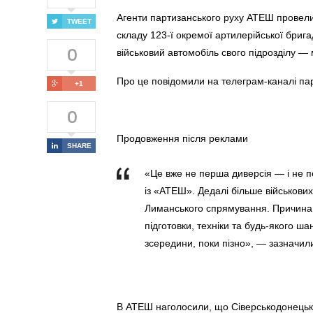
Агенти партизанського руху АТЕШ провели 
TWEET
складу 123-ї окремої артилерійської бриг
0
військовий автомобіль свого підрозділу —
Про це повідомили на телеграм-каналі па
+1
0
Продовження після реклами
SHARE
«Це вже не перша диверсія — і не п
із «АТЕШ». Дедалі більше військових
Лиманського спрямування. Причина 
підготовки, техніки та будь-якого ш
зсередини, поки пізно», — зазначил
В АТЕШ наголосили, що Сіверськодонецьк 