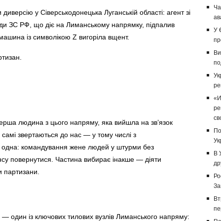
Ча
диверсію у Сіверськодонецька Луганській області: агент зі
ав
ади ЗС РФ, що діє на Лиманському напрямку, підпалив
У 
 машина із символікою Z вигоріла вщент.
пр
Ви
ртизан.
по
Ук
ре
«И
ре
св
ерша людина з цього напряму, яка вийшла на зв’язок
По
 самі звертаються до нас — у тому числі з
Ук
одна: командування жене людей у ​​штурми без
В 
ансу повернутися. Частина вибирає інакше — діяти
др
и партизани.
Ро
За
Вт
пе
— один із ключових тилових вузлів Лиманського напряму: