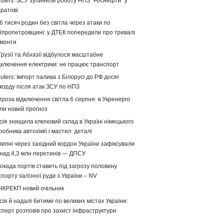
uters: ЗСУ зупинили роботу НПЗ "Роснефти" у
ратові
6 тисяч родин без світла через атаки по
іпропетровщині: у ДТЕК попередили про тривалі
монти
Грузії та Абхазії відбулося масштабне
дключення електрики: не працює транспорт
uters: Імпорт палива з Білорусі до РФ досяг
корду після атак ЗСУ по НПЗ
гроза відключення світла 6 серпня: в Укренерго
ли новий прогноз
сія знищила ключовий склад в Україні німецького
робника автохімії і мастил: деталі
липні через західний кордон України зафіксували
над 4,3 млн перетинів — ДПСУ
окада портів ставить під загрозу половину
спорту залізної руди з України – NV
НКРЕКП новий очільник
сія й надалі битиме по великих містах України:
сперт розповів про захист інфраструктури