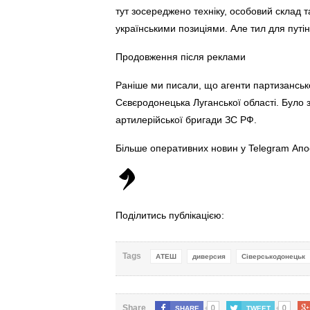
тут зосереджено техніку, особовий склад т
українськими позиціями. Але тил для путі
Продовження після реклами
Раніше ми писали, що агенти партизанськ
Сєвєродонецька Луганської області. Було
артилерійської бригади ЗС РФ.
Більше оперативних новин у Telegram Ап
Поділитись публікацією:
Tags
АТЕШ
диверсия
Сіверськодонецьк
0
0
Share
SHARE
TWEET