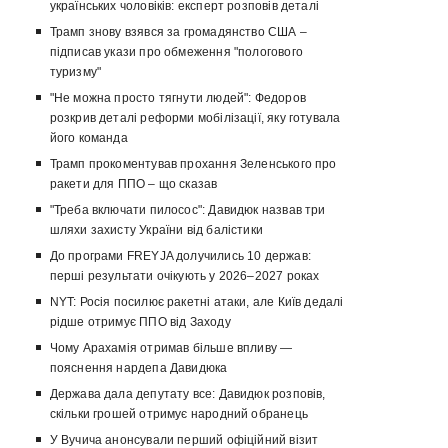
українських чоловіків: експерт розповів деталі
Трамп знову взявся за громадянство США –
підписав укази про обмеження "пологового
туризму"
"Не можна просто тягнути людей": Федоров
розкрив деталі реформи мобілізації, яку готувала
його команда
Трамп прокоментував прохання Зеленського про
ракети для ППО – що сказав
"Треба включати пилосос": Давидюк назвав три
шляхи захисту України від балістики
До програми FREYJA долучились 10 держав:
перші результати очікують у 2026–2027 роках
NYT: Росія посилює ракетні атаки, але Київ дедалі
рідше отримує ППО від Заходу
Чому Арахамія отримав більше впливу —
пояснення нардепа Давидюка
Держава дала депутату все: Давидюк розповів,
скільки грошей отримує народний обранець
У Вучича анонсували перший офіційний візит