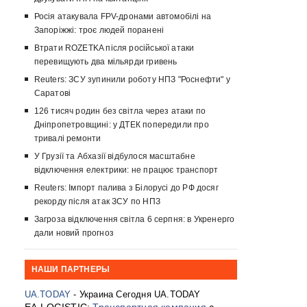
Росія атакувала FPV-дронами автомобілі на
Запоріжжі: троє людей поранені
Втрати ROZETKA після російської атаки
перевищують два мільярди гривень
Reuters: ЗСУ зупинили роботу НПЗ "Роснефти" у
Саратові
126 тисяч родин без світла через атаки по
Дніпропетровщині: у ДТЕК попередили про
тривалі ремонти
У Грузії та Абхазії відбулося масштабне
відключення електрики: не працює транспорт
Reuters: Імпорт палива з Білорусі до РФ досяг
рекорду після атак ЗСУ по НПЗ
Загроза відключення світла 6 серпня: в Укренерго
дали новий прогноз
НАШИ ПАРТНЕРЫ
UA.TODAY
- Украина Сегодня UA.TODAY