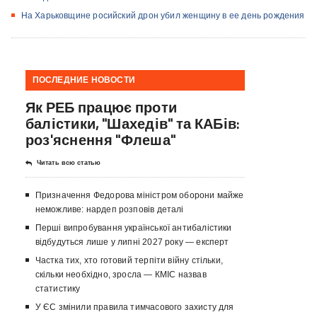
На Харьковщине росийский дрон убил женщину в ее день рождения
ПОСЛЕДНИЕ НОВОСТИ
Як РЕБ працює проти
балістики, "Шахедів" та КАБів:
роз'яснення "Флеша"
Читать всю статью
Призначення Федорова міністром оборони майже
неможливе: нардеп розповів деталі
Перші випробування української антибалістики
відбудуться лише у липні 2027 року — експерт
Частка тих, хто готовий терпіти війну стільки,
скільки необхідно, зросла — КМІС назвав
статистику
У ЄС змінили правила тимчасового захисту для