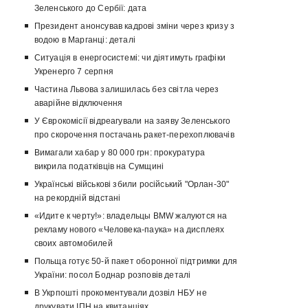
Зеленського до Сербії: дата
Президент анонсував кадрові зміни через кризу з
водою в Марганці: деталі
Ситуація в енергосистемі: чи діятимуть графіки
Укренерго 7 серпня
Частина Львова залишилась без світла через
аварійне відключення
У Єврокомісії відреагували на заяву Зеленського
про скорочення постачань ракет-перехоплювачів
Вимагали хабар у 80 000 грн: прокуратура
викрила податківців на Сумщині
Українські військові збили російський "Орлан-30"
на рекордній відстані
«Идите к черту!»: владельцы BMW жалуются на
рекламу нового «Человека-паука» на дисплеях
своих автомобилей
Польща готує 50-й пакет оборонної підтримки для
України: посол Боднар розповів деталі
В Укрпошті прокоментували дозвіл НБУ не
друкувати ІПН на квитанціях