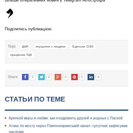
Більше оперативних новин у Telegram Апострофа
Поділитись публікацією:
Tags
ДБР
знущання з людини
Одеське СІЗО
працівник ТЦК
0
0
0
0
0
Share
СТАТЬИ ПО ТЕМЕ
Крепкой веры и любви: как поздравить друзей и родных с Пасхой
Атака по мосту через Північнокримський канал: супутник зафіксував
наслідки