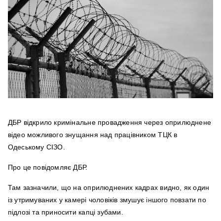
ДБР відкрило кримінальне провадження через оприлюднене
відео можливого знущання над працівником ТЦК в
Одеському СІЗО.
Про це повідомляє ДБР.
Там зазначили, що на оприлюднених кадрах видно, як один
із утримуваних у камері чоловіків змушує іншого повзати по
підлозі та приносити капці зубами.