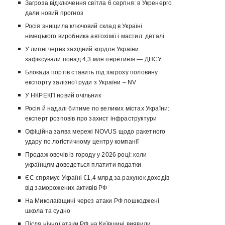
Загроза відключення світла 6 серпня: в Укренерго
дали новий прогноз
Росія знищила ключовий склад в Україні
німецького виробника автохімії і мастил: деталі
У липні через західний кордон України
зафіксували понад 4,3 млн перетинів — ДПСУ
Блокада портів ставить під загрозу половину
експорту залізної руди з України – NV
У НКРЕКП новий очільник
Росія й надалі битиме по великих містах України:
експерт розповів про захист інфраструктури
Офіційна заява мережі NOVUS щодо ракетного
удару по логістичному центру компанії
Продаж овочів із городу у 2026 році: коли
українцям доведеться платити податки
ЄС спрямує Україні €1,4 млрд за рахунок доходів
від заморожених активів РФ
На Миколаївщині через атаки РФ пошкоджені
школа та судно
Після нічної атаки РФ на Київщині виявили