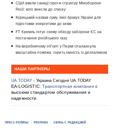
США ввели санкції проти структур Міноборони
Росії: кого внесли до списку
Корецький назвав суму, якої бракує Україні для
підготовки енергетики до зими
FT: Кремль готує схему обходу заборони ЄС на
постачання російського газу
На виробничому об’єкті у Пермі спалахнула
масштабна пожежа: горить ємність із дизпаливом
НАШИ ПАРТНЕРЫ
UA.TODAY
- Украина Сегодня UA.TODAY
EA-LOGISTIC:
Транспортная компания
с
высоким стандартом обслуживания и
надежности.
ПРЕСС-РЕЛИЗЫ
РЕКЛАМА
СВЯЗЬ С РЕДАКЦИЕЙ