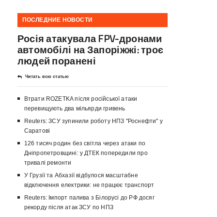
ПОСЛЕДНИЕ НОВОСТИ
Росія атакувала FPV-дронами
автомобілі на Запоріжжі: троє
людей поранені
Читать всю статью
Втрати ROZETKA після російської атаки
перевищують два мільярди гривень
Reuters: ЗСУ зупинили роботу НПЗ "Роснефти" у
Саратові
126 тисяч родин без світла через атаки по
Дніпропетровщині: у ДТЕК попередили про
тривалі ремонти
У Грузії та Абхазії відбулося масштабне
відключення електрики: не працює транспорт
Reuters: Імпорт палива з Білорусі до РФ досяг
рекорду після атак ЗСУ по НПЗ