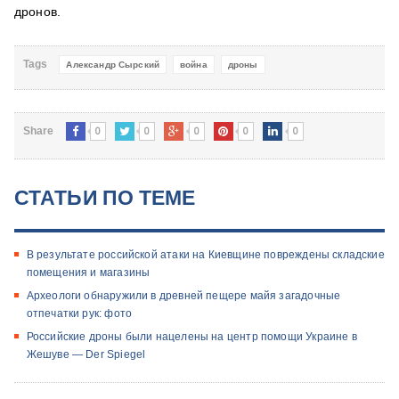
дронов.
Tags
Александр Сырский
война
дроны
0
0
0
0
0
Share
СТАТЬИ ПО ТЕМЕ
В результате российской атаки на Киевщине повреждены складские
помещения и магазины
Археологи обнаружили в древней пещере майя загадочные
отпечатки рук: фото
Российские дроны были нацелены на центр помощи Украине в
Жешуве — Der Spiegel