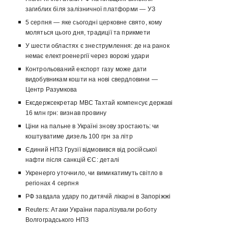
загиблих біля залізничної платформи — УЗ
5 серпня — яке сьогодні церковне свято, кому
моляться цього дня, традиції та прикмети
У шести областях є знеструмлення: де на ранок
немає електроенергії через ворожі удари
Контрольований експорт газу може дати
видобувникам кошти на нові свердловини —
Центр Разумкова
Ексдержсекретар МВС Тахтай компенсує державі
16 млн грн: визнав провину
Ціни на пальне в Україні знову зростають: чи
коштуватиме дизель 100 грн за літр
Єдиний НПЗ Грузії відмовився від російської
нафти після санкцій ЄС: деталі
Укренерго уточнило, чи вимикатимуть світло в
регіонах 4 серпня
РФ завдала удару по дитячій лікарні в Запоріжжі
Reuters: Атаки України паралізували роботу
Волгоградського НПЗ