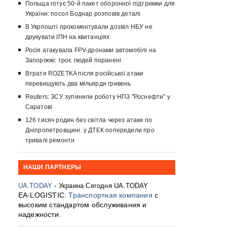
Польща готує 50-й пакет оборонної підтримки для
України: посол Боднар розповів деталі
В Укрпошті прокоментували дозвіл НБУ не
друкувати ІПН на квитанціях
Росія атакувала FPV-дронами автомобілі на
Запоріжжі: троє людей поранені
Втрати ROZETKA після російської атаки
перевищують два мільярди гривень
Reuters: ЗСУ зупинили роботу НПЗ "Роснефти" у
Саратові
126 тисяч родин без світла через атаки по
Дніпропетровщині: у ДТЕК попередили про
тривалі ремонти
НАШИ ПАРТНЕРЫ
UA.TODAY
- Украина Сегодня UA.TODAY
EA-LOGISTIC:
Транспортная компания
с
высоким стандартом обслуживания и
надежности.