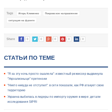
Tags
Игорь Клименко
Покровское направление
ситуация на фронте
0
0
0
0
0
Share
СТАТЬИ ПО ТЕМЕ
"Я за эту ночь просто ошалела": известный режиссер выдвинула
"Укрзализныце" претензии
"Никто никуда не отступил": в сети показали, как РФ атакует свою
территорию
Украина выбилась в лидеры по импорту оружия в мире: детали
исследования SIPRI