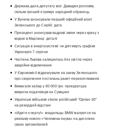
Держава дала депутату все: Давидюк розповів,
скільки грошей отримує народний обранець
У Вучича анонсували перший офіційний візит
Зеленського до Сербії: дата
Президент анонсував кадрові зміни через кризу з
водою в Марганці: деталі
Ситуація в енергосистемі: чи діятимуть графіки
Укренерго 7 серпня
Частина Львова залишилась без світла через
аварійне відключення
У Єврокомісії відреагували на заяву Зеленського
про скорочення постачань ракет-перехоплювачів
Вимагали хабар у 80 000 грн: прокуратура
викрила податківців на Сумщині
Українські військові збили російський "Орлан-30"
на рекордній відстані
«Идите к черту!»: владельцы BMW жалуются на
рекламу нового «Человека-паука» на дисплеях
своих автомобилей