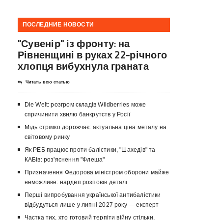
ПОСЛЕДНИЕ НОВОСТИ
"Сувенір" із фронту: на
Рівненщині в руках 22-річного
хлопця вибухнула граната
Читать всю статью
Die Welt: розгром складів Wildberries може
спричинити хвилю банкрутств у Росії
Мідь стрімко дорожчає: актуальна ціна металу на
світовому ринку
Як РЕБ працює проти балістики, "Шахедів" та
КАБів: роз'яснення "Флеша"
Призначення Федорова міністром оборони майже
неможливе: нардеп розповів деталі
Перші випробування української антибалістики
відбудуться лише у липні 2027 року — експерт
Частка тих, хто готовий терпіти війну стільки,