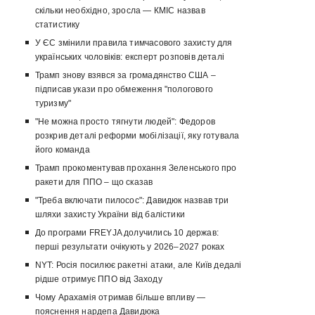
скільки необхідно, зросла — КМІС назвав
статистику
У ЄС змінили правила тимчасового захисту для
українських чоловіків: експерт розповів деталі
Трамп знову взявся за громадянство США –
підписав укази про обмеження "пологового
туризму"
"Не можна просто тягнути людей": Федоров
розкрив деталі реформи мобілізації, яку готувала
його команда
Трамп прокоментував прохання Зеленського про
ракети для ППО – що сказав
"Треба включати пилосос": Давидюк назвав три
шляхи захисту України від балістики
До програми FREYJA долучились 10 держав:
перші результати очікують у 2026–2027 роках
NYT: Росія посилює ракетні атаки, але Київ дедалі
рідше отримує ППО від Заходу
Чому Арахамія отримав більше впливу —
пояснення нардепа Давидюка