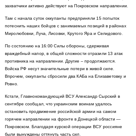
захватчики активно действуют на Покровском направлении.
Там с начала суток оккупанты предприняли 15 попыток
потеснить наших бойцов с занимаемых позиций в районах
Миролюбовки, Луча, Лисовки, Крутого Яра и Селидового.
По состоянию на 16:00 Силы обороны, сдерживая
враждебный напор, в общей сложности отразили 13 атак
противника на направлении. Другие – продолжаются.
Войска РФ несут значительные потери в живой силе.
Впрочем, оккупанты сбросили два КАБа на Елизаветовку и
Ровно.
Кстати, Главнокомандующий ВСУ Александр Сырский в
сентябре сообщал, что украинским воинам удалось
остановить продвижение российской армии на самом
горячем направлении на фронте в Донецкой области —
Покровском. Благодаря курской операции ВСУ россияне
были вынуждены оттянуть часть сил.