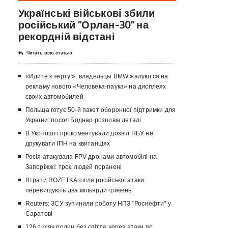
Українські військові збили
російський "Орлан-30" на
рекордній відстані
Читать всю статью
«Идите к черту!»: владельцы BMW жалуются на
рекламу нового «Человека-паука» на дисплеях
своих автомобилей
Польща готує 50-й пакет оборонної підтримки для
України: посол Боднар розповів деталі
В Укрпошті прокоментували дозвіл НБУ не
друкувати ІПН на квитанціях
Росія атакувала FPV-дронами автомобілі на
Запоріжжі: троє людей поранені
Втрати ROZETKA після російської атаки
перевищують два мільярди гривень
Reuters: ЗСУ зупинили роботу НПЗ "Роснефти" у
Саратові
126 тисяч родин без світла через атаки по