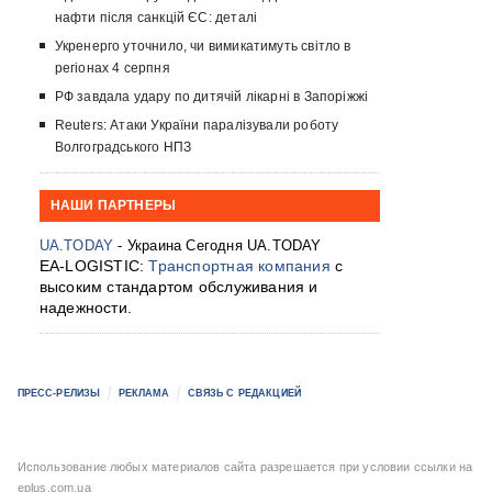
нафти після санкцій ЄС: деталі
Укренерго уточнило, чи вимикатимуть світло в
регіонах 4 серпня
РФ завдала удару по дитячій лікарні в Запоріжжі
Reuters: Атаки України паралізували роботу
Волгоградського НПЗ
НАШИ ПАРТНЕРЫ
UA.TODAY
- Украина Сегодня UA.TODAY
EA-LOGISTIC:
Транспортная компания
с
высоким стандартом обслуживания и
надежности.
ПРЕСС-РЕЛИЗЫ
РЕКЛАМА
СВЯЗЬ С РЕДАКЦИЕЙ
Использование любых материалов сайта разрешается при условии ссылки на
eplus.com.ua