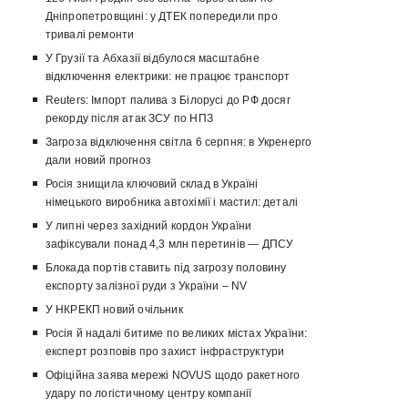
Дніпропетровщині: у ДТЕК попередили про
тривалі ремонти
У Грузії та Абхазії відбулося масштабне
відключення електрики: не працює транспорт
Reuters: Імпорт палива з Білорусі до РФ досяг
рекорду після атак ЗСУ по НПЗ
Загроза відключення світла 6 серпня: в Укренерго
дали новий прогноз
Росія знищила ключовий склад в Україні
німецького виробника автохімії і мастил: деталі
У липні через західний кордон України
зафіксували понад 4,3 млн перетинів — ДПСУ
Блокада портів ставить під загрозу половину
експорту залізної руди з України – NV
У НКРЕКП новий очільник
Росія й надалі битиме по великих містах України:
експерт розповів про захист інфраструктури
Офіційна заява мережі NOVUS щодо ракетного
удару по логістичному центру компанії