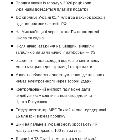
Продаж овочів із городу у 2026 році: коли
українцям доведеться платити податки
ЄС спрямує Україні €1,4 млрд за рахунок доходів
від заморожених активів РФ
На Миколаївщині через атаки РФ пошкоджені
школа та судно
Після нічної атаки РФ на Київщині виявили
загиблих біля залізничної платформи — УЗ
5 серпня — яке сьогодні церковне свято, кому
моляться цього дня, традиції та прикмети
У шести областях є знеструмлення: де на ранок
немає електроенергії через ворожі удари
Контрольований експорт газу може дати
видобувникам кошти на нові свердловини —
Центр Разумкова
Ексдержсекретар МВС Тахтай компенсує державі
16 млн грн: визнав провину
Ціни на пальне в Україні знову зростають: чи
коштуватиме дизель 100 грн за літр
Єдиний НПЗ Грузії відмовився від російської