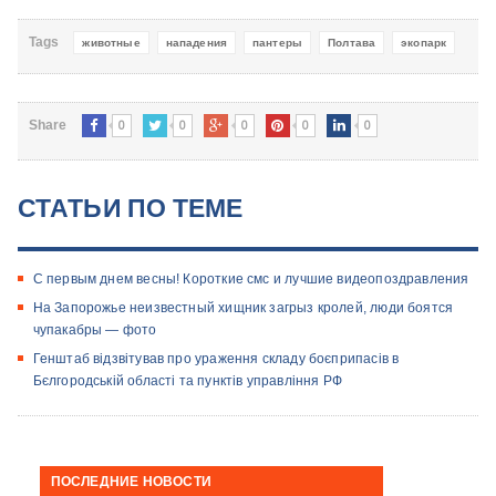
Tags
животные
нападения
пантеры
Полтава
экопарк
0
0
0
0
0
Share
СТАТЬИ ПО ТЕМЕ
С первым днем весны! Короткие смс и лучшие видеопоздравления
На Запорожье неизвестный хищник загрыз кролей, люди боятся
чупакабры — фото
Генштаб відзвітував про ураження складу боєприпасів в
Бєлгородській області та пунктів управління РФ
ПОСЛЕДНИЕ НОВОСТИ