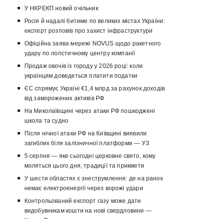
У НКРЕКП новий очільник
Росія й надалі битиме по великих містах України:
експерт розповів про захист інфраструктури
Офіційна заява мережі NOVUS щодо ракетного
удару по логістичному центру компанії
Продаж овочів із городу у 2026 році: коли
українцям доведеться платити податки
ЄС спрямує Україні €1,4 млрд за рахунок доходів
від заморожених активів РФ
На Миколаївщині через атаки РФ пошкоджені
школа та судно
Після нічної атаки РФ на Київщині виявили
загиблих біля залізничної платформи — УЗ
5 серпня — яке сьогодні церковне свято, кому
моляться цього дня, традиції та прикмети
У шести областях є знеструмлення: де на ранок
немає електроенергії через ворожі удари
Контрольований експорт газу може дати
видобувникам кошти на нові свердловини —