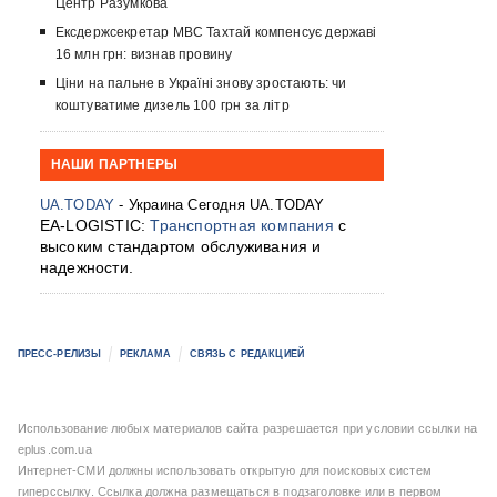
Центр Разумкова
Ексдержсекретар МВС Тахтай компенсує державі
16 млн грн: визнав провину
Ціни на пальне в Україні знову зростають: чи
коштуватиме дизель 100 грн за літр
НАШИ ПАРТНЕРЫ
UA.TODAY
- Украина Сегодня UA.TODAY
EA-LOGISTIC:
Транспортная компания
с
высоким стандартом обслуживания и
надежности.
ПРЕСС-РЕЛИЗЫ
РЕКЛАМА
СВЯЗЬ С РЕДАКЦИЕЙ
Использование любых материалов сайта разрешается при условии ссылки на
eplus.com.ua
Интернет-СМИ должны использовать открытую для поисковых систем
гиперссылку. Ссылка должна размещаться в подзаголовке или в первом