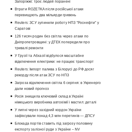
Запоріжжі: троє людей поранені
Втрати ROZETKA після російської атаки
перевищують два мільярди гривень
Reuters: ЗСУ зупинили роботу НПЗ "Роснефти" у
Саратові
126 тисяч родин без світла через атаки по
Дніпропетровщині: у ДТЕК попередили про
тривалі ремонти
У Грузії та Абхазії відбулося масштабне
відключення електрики: не працює транспорт
Reuters: Імпорт палива з Білорусі до РФ досяг
рекорду після атак ЗСУ по НПЗ
Загроза відключення світла 6 серпня: в Укренерго
дали новий прогноз
Росія знищила ключовий склад в Україні
німецького виробника автохімії і мастил: деталі
У липні через західний кордон України
зафіксували понад 4,3 млн перетинів — ДПСУ
Блокада портів ставить під загрозу половину
експорту залізної руди з України – NV