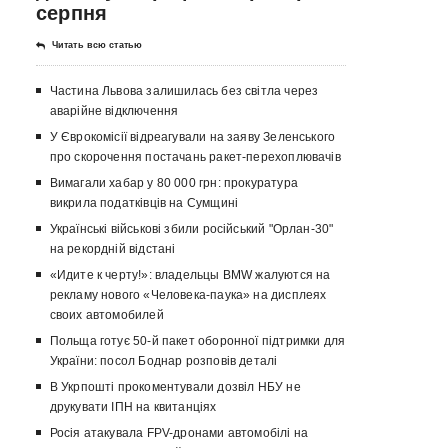
серпня
Читать всю статью
Частина Львова залишилась без світла через
аварійне відключення
У Єврокомісії відреагували на заяву Зеленського
про скорочення постачань ракет-перехоплювачів
Вимагали хабар у 80 000 грн: прокуратура
викрила податківців на Сумщині
Українські військові збили російський "Орлан-30"
на рекордній відстані
«Идите к черту!»: владельцы BMW жалуются на
рекламу нового «Человека-паука» на дисплеях
своих автомобилей
Польща готує 50-й пакет оборонної підтримки для
України: посол Боднар розповів деталі
В Укрпошті прокоментували дозвіл НБУ не
друкувати ІПН на квитанціях
Росія атакувала FPV-дронами автомобілі на