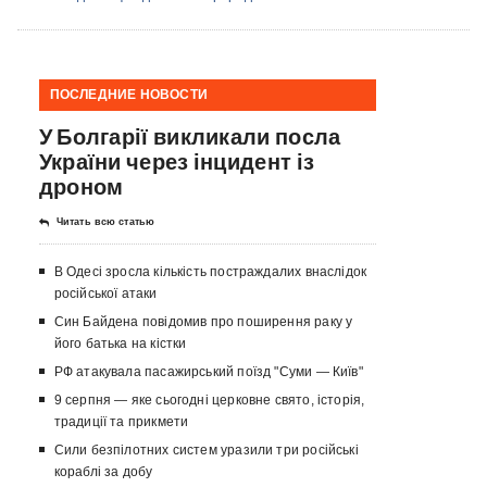
ПОСЛЕДНИЕ НОВОСТИ
У Болгарії викликали посла
України через інцидент із
дроном
Читать всю статью
В Одесі зросла кількість постраждалих внаслідок
російської атаки
Син Байдена повідомив про поширення раку у
його батька на кістки
РФ атакувала пасажирський поїзд "Суми — Київ"
9 серпня — яке сьогодні церковне свято, історія,
традиції та прикмети
Сили безпілотних систем уразили три російські
кораблі за добу