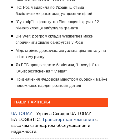
ПС: Росія вдарила по Україні шістьма
балістичними ракетами, усі досягли цілей
"Сувенір" із фронту: на Рівненщині в руках 22-
річного хлопця вибухнула граната
Die Welt: розгром складів Wildberries може
спричинити хвилю банкрутств у Росії
Мідь стрімко дорожчає: актуальна ціна металу на
світовому ринку
Як РЕБ працює проти балістики, "Шахедів" та
КАБів: роз'яснення "Флеша"
Призначення Федорова міністром оборони майже
неможливе: нардеп розповів деталі
НАШИ ПАРТНЕРЫ
UA.TODAY
- Украина Сегодня UA.TODAY
EA-LOGISTIC:
Транспортная компания
с
высоким стандартом обслуживания и
надежности.