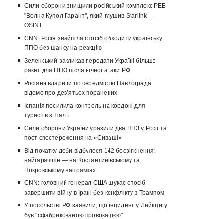
Сили оборони знищили російський комплекс РЕБ
"Волна Купол Гарант", який глушив Starlink —
OSINT
CNN: Росія знайшла спосіб обходити українську
ППО без шансу на реакцію
Зеленський закликав передати Україні більше
ракет для ППО після нічної атаки РФ
Росіяни вдарили по середмістю Павлограда:
відомо про девʼятьох поранених
Іспанія посилила контроль на кордоні для
туристів з Італії
Сили оборони України уразили два НПЗ у Росії та
пост спостереження на «Сиваші»
Від початку доби відбулося 142 боєзіткнення:
найгарячіше — на Костянтинівському та
Покровському напрямках
CNN: головний генерал США шукає спосіб
завершити війну в Ірані без конфлікту з Трампом
У посольстві РФ заявили, що інцидент у Лейпцигу
був "сфабрикованою провокацією"