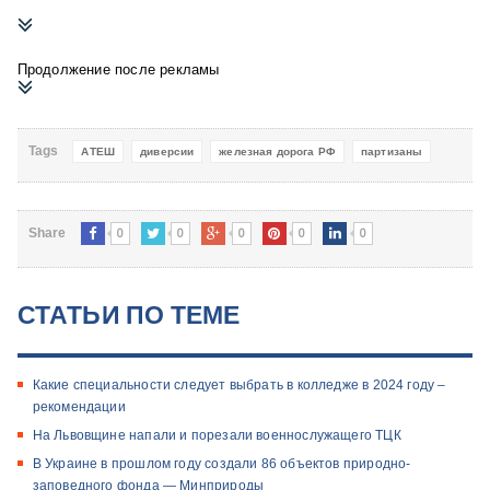
Продолжение после рекламы
Tags
АТЕШ
диверсии
железная дорога РФ
партизаны
0
0
0
0
0
Share
СТАТЬИ ПО ТЕМЕ
Какие специальности следует выбрать в колледже в 2024 году –
рекомендации
На Львовщине напали и порезали военнослужащего ТЦК
В Украине в прошлом году создали 86 объектов природно-
заповедного фонда — Минприроды