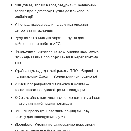
"Він думає, як свій народ обдурити": Зеленський
заявив про підготовку Путіна до прихованої
мобілізації
У Польщі відреагували на заклики опозиції
депортувати українців
Румунія затопила дві баржі на Дунаї для
забезпечення роботи АЕС
Незаконне утримання та анулювання відстрочок:
Лубінець заявив про порушення в Берегівському
ТЦК
Україна шукає додаткові ракети ППО в Європі та
на Близькому Сході — Зеленський (виправлено)
У Києві попрощалися з Олексієм Юковим —
засновником пошукової групи "Плацдарм"
ЄС різко збільшив імпорт скрапленого газу з Росії
— хто став найбільшим покупцем
ЗМІ: РФ пропонує іноземним покупцям нову
ракету для винищувача Су-57
Bloomberg: Україна не атакуватиме неросійські
нафтові танкери в Чорному морі