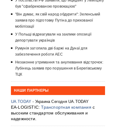
У посольстві РФ заявили, що інцидент у Лейпцигу
був "сфабрикованою провокацією"
"Він думає, як свій народ обдурити": Зеленський
заявив про підготовку Путіна до прихованої
мобілізації
У Польщі відреагували на заклики опозиції
депортувати українців
Румунія затопила дві баржі на Дунаї для
забезпечення роботи АЕС
Незаконне утримання та анулювання відстрочок:
Лубінець заявив про порушення в Берегівському
ТЦК
НАШИ ПАРТНЕРЫ
UA.TODAY
- Украина Сегодня UA.TODAY
EA-LOGISTIC:
Транспортная компания
с
высоким стандартом обслуживания и
надежности.