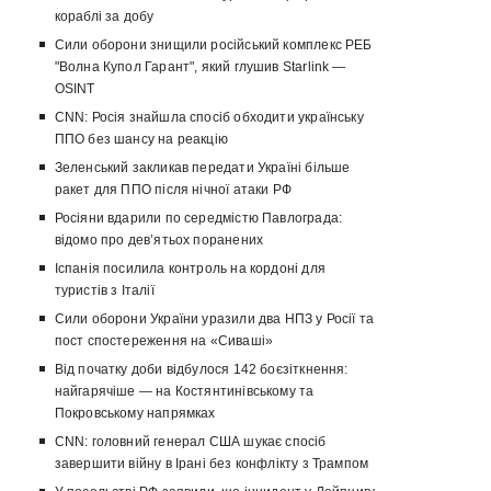
кораблі за добу
Сили оборони знищили російський комплекс РЕБ
"Волна Купол Гарант", який глушив Starlink —
OSINT
CNN: Росія знайшла спосіб обходити українську
ППО без шансу на реакцію
Зеленський закликав передати Україні більше
ракет для ППО після нічної атаки РФ
Росіяни вдарили по середмістю Павлограда:
відомо про девʼятьох поранених
Іспанія посилила контроль на кордоні для
туристів з Італії
Сили оборони України уразили два НПЗ у Росії та
пост спостереження на «Сиваші»
Від початку доби відбулося 142 боєзіткнення:
найгарячіше — на Костянтинівському та
Покровському напрямках
CNN: головний генерал США шукає спосіб
завершити війну в Ірані без конфлікту з Трампом