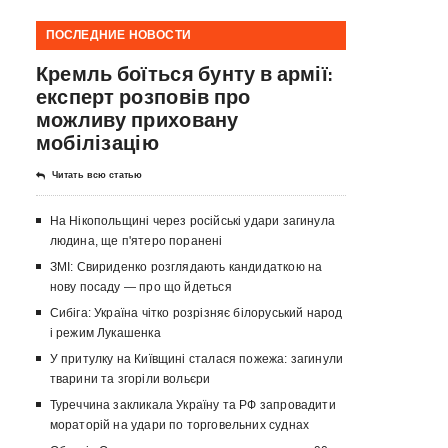
ПОСЛЕДНИЕ НОВОСТИ
Кремль боїться бунту в армії:
експерт розповів про
можливу приховану
мобілізацію
Читать всю статью
На Нікопольщині через російські удари загинула
людина, ще п'ятеро поранені
ЗМІ: Свириденко розглядають кандидаткою на
нову посаду — про що йдеться
Сибіга: Україна чітко розрізняє білоруський народ
і режим Лукашенка
У притулку на Київщині сталася пожежа: загинули
тварини та згоріли вольєри
Туреччина закликала Україну та РФ запровадити
мораторій на удари по торговельних суднах