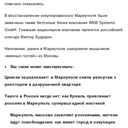
отвечать отказались.
В восстановлении оккупированного Мариуполя были
замечены также бетонные блоки компании WKB Systems
GmbH. Главным акционером компании является российский
олигарх Виктор Бударин.
Напомним, ранее в Мариуполе накормили мышьяком
«важных гостей» из Москвы.
Вас также может заинтересовать:
Цинизм зашкаливает: в Мариуполе сняли репортаж с
риэлтором в разрушенной квартире
Такого в России нигде нет: как Кремль привлекает
россиян в Мариуполь супервыгодной ипотекой
Мариуполь массово заселяют россиянами, жители
ждут освобождения: как живет город в оккупации