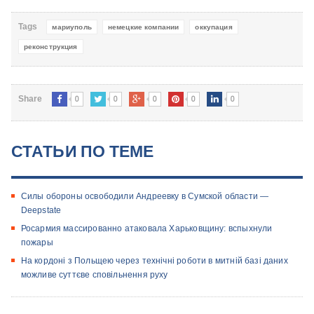
Tags
мариуполь
немецкие компании
оккупация
реконструкция
0
0
0
0
0
Share
СТАТЬИ ПО ТЕМЕ
Силы обороны освободили Андреевку в Сумской области —
Deepstate
Росармия массированно атаковала Харьковщину: вспыхнули
пожары
На кордоні з Польщею через технічні роботи в митній базі даних
можливе суттєве сповільнення руху