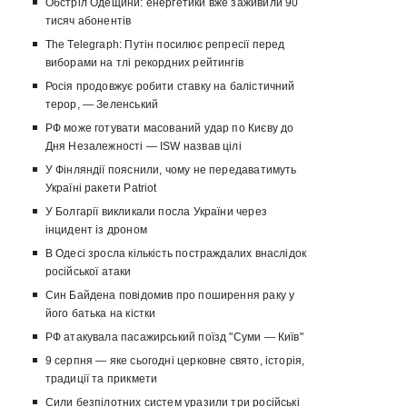
Обстріл Одещини: енергетики вже заживили 90
тисяч абонентів
The Telegraph: Путін посилює репресії перед
виборами на тлі рекордних рейтингів
Росія продовжує робити ставку на балістичний
терор, — Зеленський
РФ може готувати масований удар по Києву до
Дня Незалежності — ISW назвав цілі
У Фінляндії пояснили, чому не передаватимуть
Україні ракети Patriot
У Болгарії викликали посла України через
інцидент із дроном
В Одесі зросла кількість постраждалих внаслідок
російської атаки
Син Байдена повідомив про поширення раку у
його батька на кістки
РФ атакувала пасажирський поїзд "Суми — Київ"
9 серпня — яке сьогодні церковне свято, історія,
традиції та прикмети
Сили безпілотних систем уразили три російські