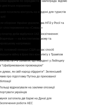
сіяни вдарили по середмістю Павлограда: відомо
о девʼятьох поранених
панія посилила контроль на кордоні для туристів
талії
ли оборони України уразили два НПЗ у Росії та
ст спостереження на «Сиваші»
д початку доби відбулося 142 боєзіткнення:
йгарячіше — на Костянтинівському та
кровському напрямках
N: головний генерал США шукає спосіб
вершити війну в Ірані без конфлікту з Трампом
посольстві РФ заявили, що інцидент у Лейпцигу
в "сфабрикованою провокацією"
ін думає, як свій народ обдурити": Зеленський
явив про підготовку Путіна до прихованої
білізації
Польщі відреагували на заклики опозиції
портувати українців
мунія затопила дві баржі на Дунаї для
безпечення роботи АЕС