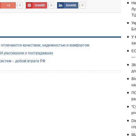
Не
0
0
0
+1
SHARE
SHARE
Лу
Т
Ук
Бл
У 
за
 отличаются качеством, надежностью и комфортом
ЄС
ОВА рассказали о пострадавших
— 
тсистем – добові втрати РФ
ЗМ
дл
Bl
на
ПС
ра
"С
рі
Di
сп
Мі