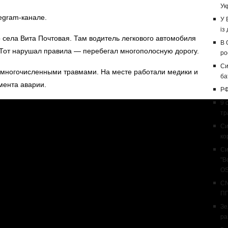
Ук
elegram-канале.
У 
із
о села
Вита Почтовая. Там водитель
легкового автомобиля
В 
. Тот нарушал правила — перебегал многополосную дорогу.
ро
Си
 многочисленными травмами. На месте работали медики и
ба
мента аварии.
РФ
9 
тр
Си
ко
Си
"В
OS
CN
ПП
Зе
ра