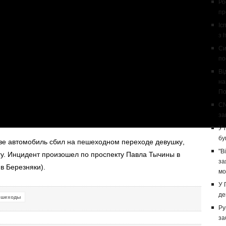
Ро
пр
Іс
з І
Си
по
Ві
на
По
CN
за
У 
бу
ве автомобиль сбил на пешеходном переходе девушку
,
"В
гу.
Инцидент произошел по проспекту Павла Тычины в
за
в Березняки).
мо
У 
де
ешеходы
Ру
за