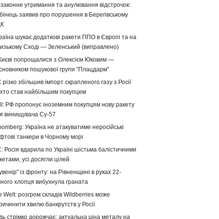
законне утримання та анулювання відстрочок:
бінець заявив про порушення в Берегівському
ЦК
раїна шукає додаткові ракети ППО в Європі та на
изькому Сході — Зеленський (виправлено)
Києві попрощалися з Олексієм Юковим —
сновником пошукової групи "Плацдарм"
 різко збільшив імпорт скрапленого газу з Росії
хто став найбільшим покупцем
І: РФ пропонує іноземним покупцям нову ракету
я винищувача Су-57
oomberg: Україна не атакуватиме неросійські
фтові танкери в Чорному морі
: Росія вдарила по Україні шістьма балістичними
кетами, усі досягли цілей
увенір" із фронту: на Рівненщині в руках 22-
чного хлопця вибухнула граната
e Welt: розгром складів Wildberries може
ричинити хвилю банкрутств у Росії
дь стрімко дорожчає: актуальна ціна металу на