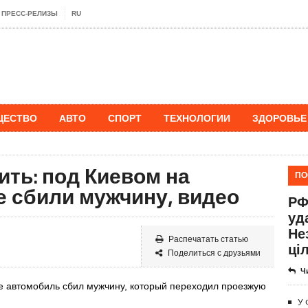
ПРЕСС-РЕЛИЗЫ
RU
ЩЕСТВО
АВТО
СПОРТ
ТЕХНОЛОГИИ
ЗДОРОВЬЕ
ить: под Киевом на
ПО
е сбили мужчину, видео
РФ
уд
Не
Распечатать статью
ціл
Поделиться с друзьями
Ч
се автомобиль сбил мужчину, который переходил проезжую
У 