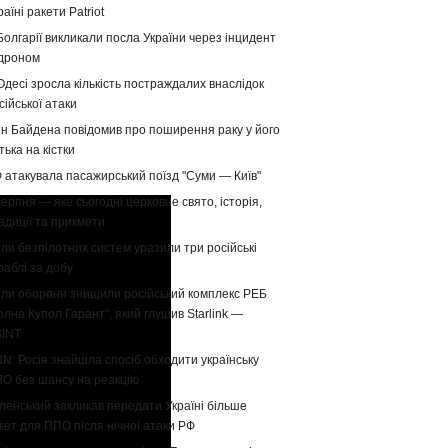
раїні ракети Patriot
Болгарії викликали посла України через інцидент
 дроном
Одесі зросла кількість постраждалих внаслідок
сійської атаки
н Байдена повідомив про поширення раку у його
тька на кістки
 атакувала пасажирський поїзд "Суми — Київ"
серпня — яке сьогодні церковне свято, історія,
адиції та прикмети
ли безпілотних систем уразили три російські
раблі за добу
ли оборони знищили російський комплекс РЕБ
олна Купол Гарант", який глушив Starlink —
INT
N: Росія знайшла спосіб обходити українську
О без шансу на реакцію
ленський закликав передати Україні більше
кет для ППО після нічної атаки РФ