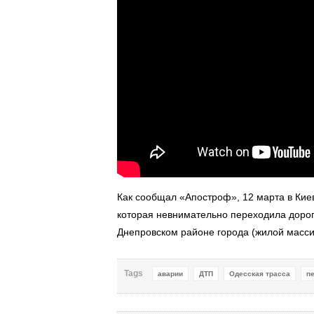
Как сообщал «Апостроф», 12 марта в Кие
которая невнимательно переходила доро
Днепровском районе города (жилой масси
Tags
аварии
ДТП
Одесская трасса
п