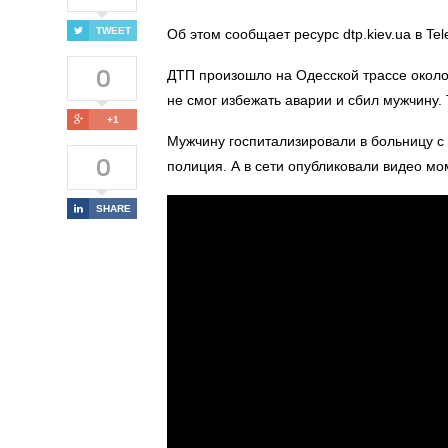
TWEET
Об этом
сообщает
ресурс
dtp.kiev.ua в T
0
ДТП произошло на Одесской трассе окол
не смог избежать аварии и сбил мужчину
+1
Мужчину госпитализировали в больницу с
0
полиция. А в сети опубликовали видео мо
SHARE