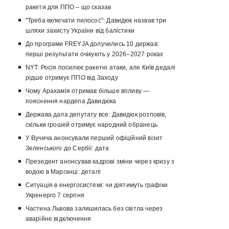
ракети для ППО – що сказав
"Треба включати пилосос": Давидюк назвав три
шляхи захисту України від балістики
До програми FREYJA долучились 10 держав:
перші результати очікують у 2026–2027 роках
NYT: Росія посилює ракетні атаки, але Київ дедалі
рідше отримує ППО від Заходу
Чому Арахамія отримав більше впливу —
пояснення нардепа Давидюка
Держава дала депутату все: Давидюк розповів,
скільки грошей отримує народний обранець
У Вучича анонсували перший офіційний візит
Зеленського до Сербії: дата
Президент анонсував кадрові зміни через кризу з
водою в Марганці: деталі
Ситуація в енергосистемі: чи діятимуть графіки
Укренерго 7 серпня
Частина Львова залишилась без світла через
аварійне відключення