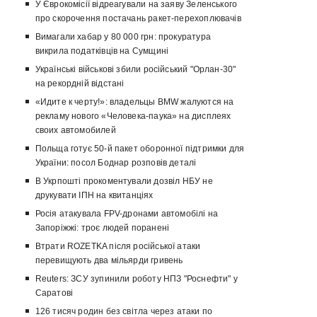
У Єврокомісії відреагували на заяву Зеленського
про скорочення постачань ракет-перехоплювачів
Вимагали хабар у 80 000 грн: прокуратура
викрила податківців на Сумщині
Українські військові збили російський "Орлан-30"
на рекордній відстані
«Идите к черту!»: владельцы BMW жалуются на
рекламу нового «Человека-паука» на дисплеях
своих автомобилей
Польща готує 50-й пакет оборонної підтримки для
України: посол Боднар розповів деталі
В Укрпошті прокоментували дозвіл НБУ не
друкувати ІПН на квитанціях
Росія атакувала FPV-дронами автомобілі на
Запоріжжі: троє людей поранені
Втрати ROZETKA після російської атаки
перевищують два мільярди гривень
Reuters: ЗСУ зупинили роботу НПЗ "Роснефти" у
Саратові
126 тисяч родин без світла через атаки по