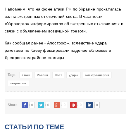
Напомним, что на фоне атаки РФ по Украине прокатилась
волна экстренных отключений света. В частности
«Укрэнерго» информировало об экстренных отключениях в
связи с объявлением воздушной тревоги.
Как сообщал ранее «Апостроф», вследствие удара
ракетами по Киеву фиксировали падение обломков в
Днепровском районе столицы.
Tags
атаки
Россия
Свет
удары
электроэнергия
энергетика
0
0
0
0
0
Share
СТАТЬИ ПО ТЕМЕ