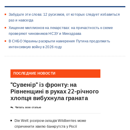
Забудьте эти слова: 12 русизмов, от которых следует избавиться
раз и навсегда
Хищение миллионов на лекарствах: на причастность к схеме
проверяют чиновников НСЗУ и Минздрава
В СНБО Украины раскрыли намерения Путина продолжить
интенсивную войну в 2026 году
ПОСЛЕДНИЕ НОВОСТИ
"Сувенір" із фронту: на
Рівненщині в руках 22-річного
хлопця вибухнула граната
Читать всю статью
Die Welt: розгром складів Wildberries може
спричинити хвилю банкрутств у Росії