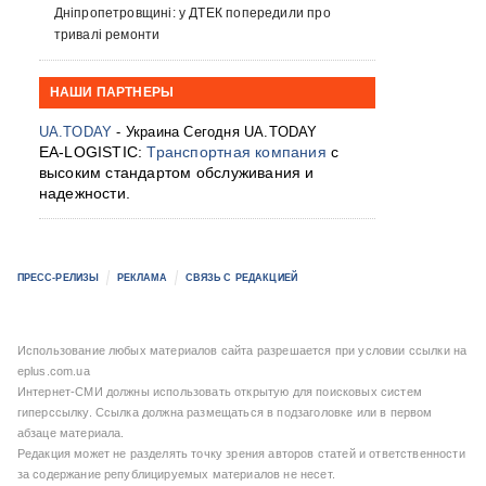
Дніпропетровщині: у ДТЕК попередили про
тривалі ремонти
НАШИ ПАРТНЕРЫ
UA.TODAY
- Украина Сегодня UA.TODAY
EA-LOGISTIC:
Транспортная компания
с
высоким стандартом обслуживания и
надежности.
ПРЕСС-РЕЛИЗЫ
РЕКЛАМА
СВЯЗЬ С РЕДАКЦИЕЙ
Использование любых материалов сайта разрешается при условии ссылки на
eplus.com.ua
Интернет-СМИ должны использовать открытую для поисковых систем
гиперссылку. Ссылка должна размещаться в подзаголовке или в первом
абзаце материала.
Редакция может не разделять точку зрения авторов статей и ответственности
за содержание републицируемых материалов не несет.