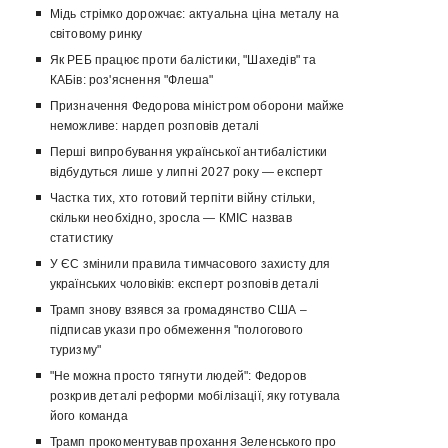
Мідь стрімко дорожчає: актуальна ціна металу на
світовому ринку
Як РЕБ працює проти балістики, "Шахедів" та
КАБів: роз'яснення "Флеша"
Призначення Федорова міністром оборони майже
неможливе: нардеп розповів деталі
Перші випробування української антибалістики
відбудуться лише у липні 2027 року — експерт
Частка тих, хто готовий терпіти війну стільки,
скільки необхідно, зросла — КМІС назвав
статистику
У ЄС змінили правила тимчасового захисту для
українських чоловіків: експерт розповів деталі
Трамп знову взявся за громадянство США –
підписав укази про обмеження "пологового
туризму"
"Не можна просто тягнути людей": Федоров
розкрив деталі реформи мобілізації, яку готувала
його команда
Трамп прокоментував прохання Зеленського про