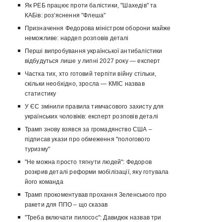
Як РЕБ працює проти балістики, "Шахедів" та
КАБів: роз'яснення "Флеша"
Призначення Федорова міністром оборони майже
неможливе: нардеп розповів деталі
Перші випробування української антибалістики
відбудуться лише у липні 2027 року — експерт
Частка тих, хто готовий терпіти війну стільки,
скільки необхідно, зросла — КМІС назвав
статистику
У ЄС змінили правила тимчасового захисту для
українських чоловіків: експерт розповів деталі
Трамп знову взявся за громадянство США –
підписав укази про обмеження "пологового
туризму"
"Не можна просто тягнути людей": Федоров
розкрив деталі реформи мобілізації, яку готувала
його команда
Трамп прокоментував прохання Зеленського про
ракети для ППО – що сказав
"Треба включати пилосос": Давидюк назвав три