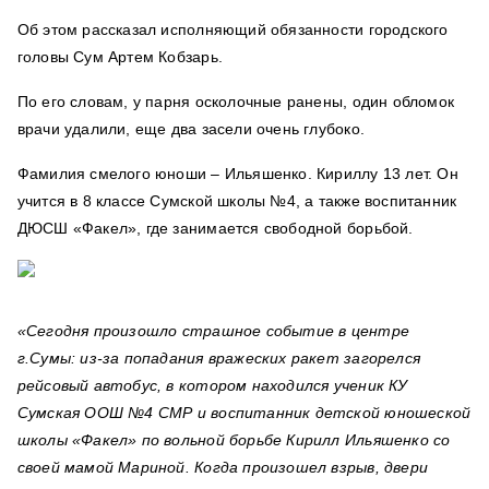
Об этом рассказал исполняющий обязанности городского
головы Сум Артем Кобзарь.
По его словам, у парня осколочные ранены, один обломок
врачи удалили, еще два засели очень глубоко.
Фамилия смелого юноши – Ильяшенко. Кириллу 13 лет. Он
учится в 8 классе Сумской школы №4, а также воспитанник
ДЮСШ «Факел», где занимается свободной борьбой.
«Сегодня произошло страшное событие в центре
г.Сумы: из-за попадания вражеских ракет загорелся
рейсовый автобус, в котором находился ученик КУ
Сумская ООШ №4 СМР и воспитанник детской юношеской
школы «Факел» по вольной борьбе Кирилл Ильяшенко со
своей мамой Мариной. Когда произошел взрыв,
двери