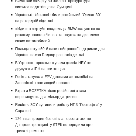
Вимагали хабар у 80 000 грн: прокуратура
викрила податківців на Сумщині
Українські військові збили російський "Орлан-30"
на рекордній відстані
«Идите к черту!»: владельцы BMW жалуются на
рекламу нового «Человека-паука» на дисплеях
своих автомобилей
Польща готує 50-й пакет оборонної підтримки для
України: посол Боднар розповів деталі
В Укрпошті прокоментували дозвіл НБУ не
друкувати ІПН на квитанціях
Росія атакувала FPV-дронами автомобілі на
Запоріжжі: троє людей поранені
Втрати ROZETKA після російської атаки
перевищують два мільярди гривень
Reuters: ЗСУ зупинили роботу НПЗ "Роснефти" у
Саратові
126 тисяч родин без світла через атаки по
Дніпропетровщині: у ДТЕК попередили про
тривалі ремонти