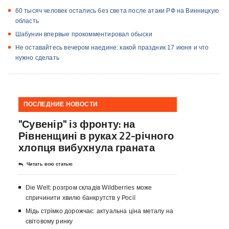
60 тысяч человек остались без света после атаки РФ на Винницкую
область
Шабунин впервые прокомментировал обыски
Не оставайтесь вечером наедине: какой праздник 17 июня и что
нужно сделать
ПОСЛЕДНИЕ НОВОСТИ
"Сувенір" із фронту: на
Рівненщині в руках 22-річного
хлопця вибухнула граната
Читать всю статью
Die Welt: розгром складів Wildberries може
спричинити хвилю банкрутств у Росії
Мідь стрімко дорожчає: актуальна ціна металу на
світовому ринку