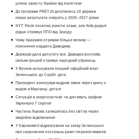
шляхи захисту України від балістики
До програми FREYJA долучились 10 держав:
перші результати очікують у 2026–2027 роках
NYT: Росія посилює ракетні атаки, але Київ дедалі
рідше отримує ППО від Заходу
Чому Арахамія отримав більше впливу —
пояснення нардепа Давидюка
Держава дала депутату все: Давидюк розповів,
скільки грошей отримує народний обранець
У Вучича анонсували перший офіційний візит
Зеленського до Сербії: дата
Президент анонсував кадрові зміни через кризу з
водою в Марганці: деталі
Ситуація в енергосистемі: чи діятимуть графіки
Укренерго 7 серпня
Частина Львова залишилась без світла через
аварійне відключення
У Єврокомісії відреагували на заяву Зеленського
про скорочення постачань ракет-перехоплювачів