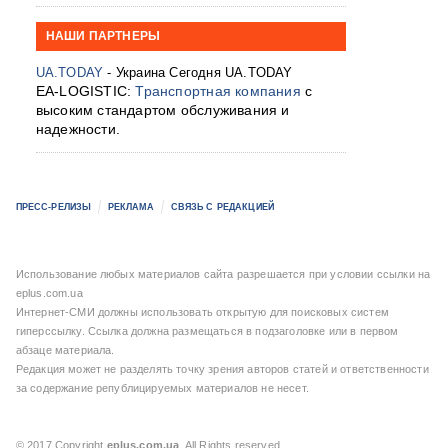
НАШИ ПАРТНЕРЫ
UA.TODAY
- Украина Сегодня UA.TODAY
EA-LOGISTIC:
Транспортная компания
с
высоким стандартом обслуживания и
надежности.
ПРЕСС-РЕЛИЗЫ
РЕКЛАМА
СВЯЗЬ С РЕДАКЦИЕЙ
Использование любых материалов сайта разрешается при условии ссылки на
eplus.com.ua
Интернет-СМИ должны использовать открытую для поисковых систем
гиперссылку. Ссылка должна размещаться в подзаголовке или в первом
абзаце материала.
Редакция может не разделять точку зрения авторов статей и ответственности
за содержание републицируемых материалов не несет.
© 2017 Copyright
eplus.com.ua
. All Rights reserved.