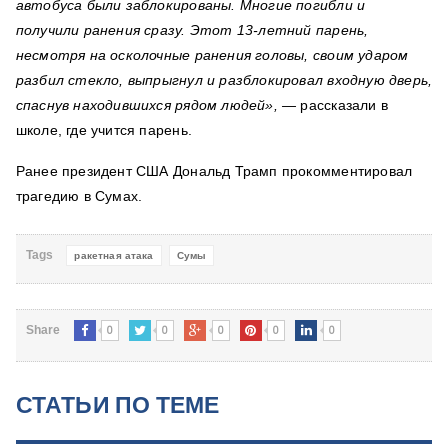
автобуса были заблокированы. Многие погибли и
получили ранения сразу. Этот 13-летний парень,
несмотря на осколочные ранения головы, своим ударом
разбил стекло, выпрыгнул и разблокировал входную дверь,
спаснув находившихся рядом людей», —
рассказали в
школе, где учится парень.
Ранее президент США Дональд
Трамп прокомментировал
трагедию в Сумах.
Tags
ракетная атака
Сумы
0
0
0
0
0
Share
СТАТЬИ ПО ТЕМЕ