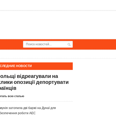
СЛЕДНИЕ НОВОСТИ
Польщі відреагували на
клики опозиції депортувати
раїнців
итать всю статью
мунія затопила дві баржі на Дунаї для
безпечення роботи АЕС