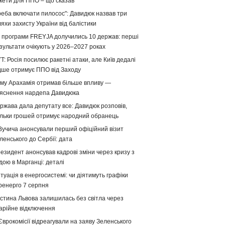
кети для ППО – що сказав
реба включати пилосос": Давидюк назвав три
яхи захисту України від балістики
 програми FREYJA долучились 10 держав: перші
зультати очікують у 2026–2027 роках
T: Росія посилює ракетні атаки, але Київ дедалі
дше отримує ППО від Заходу
му Арахамія отримав більше впливу —
яснення нардепа Давидюка
ржава дала депутату все: Давидюк розповів,
ільки грошей отримує народний обранець
Вучича анонсували перший офіційний візит
ленського до Сербії: дата
езидент анонсував кадрові зміни через кризу з
дою в Марганці: деталі
туація в енергосистемі: чи діятимуть графіки
ренерго 7 серпня
стина Львова залишилась без світла через
арійне відключення
Єврокомісії відреагували на заяву Зеленського