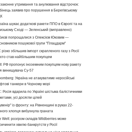
законне утримання та анулювання відстрочок:
бінець заявив про порушення в Берегівському
ЦК
раїна шукає додаткові ракети ППО в Європі та на
изькому Сході — Зеленський (виправлено)
Києві попрощалися з Олексієм Юковим —
сновником пошукової групи "Плацдарм"
 різко збільшив імпорт скрапленого газу з Росії
хто став найбільшим покупцем
І: РФ пропонує іноземним покупцям нову ракету
я винищувача Су-57
oomberg: Україна не атакуватиме неросійські
фтові танкери в Чорному морі
: Росія вдарила по Україні шістьма балістичними
кетами, усі досягли цілей
увенір" із фронту: на Рівненщині в руках 22-
чного хлопця вибухнула граната
e Welt: розгром складів Wildberries може
ричинити хвилю банкрутств у Росії