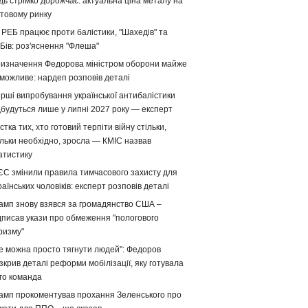
дь стрімко дорожчає: актуальна ціна металу на
ітовому ринку
 РЕБ працює проти балістики, "Шахедів" та
Бів: роз'яснення "Флеша"
изначення Федорова міністром оборони майже
можливе: нардеп розповів деталі
рші випробування української антибалістики
дбудуться лише у липні 2027 року — експерт
стка тих, хто готовий терпіти війну стільки,
ільки необхідно, зросла — КМІС назвав
атистику
ЄС змінили правила тимчасового захисту для
раїнських чоловіків: експерт розповів деталі
амп знову взявся за громадянство США –
дписав укази про обмеження "пологового
ризму"
е можна просто тягнути людей": Федоров
зкрив деталі реформи мобілізації, яку готувала
го команда
амп прокоментував прохання Зеленського про