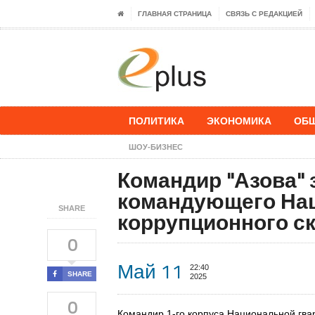
ГЛАВНАЯ СТРАНИЦА
СВЯЗЬ С РЕДАКЦИЕЙ
ПОЛИТИКА
ЭКОНОМИКА
ОБ
ШОУ-БИЗНЕС
Командир "Азова" 
командующего Нац
SHARE
коррупционного с
0
Май 11
22:40
SHARE
2025
0
Командир 1-го корпуса Национальной гва