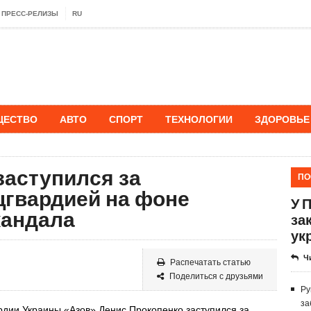
ПРЕСС-РЕЛИЗЫ
RU
ЩЕСТВО
АВТО
СПОРТ
ТЕХНОЛОГИИ
ЗДОРОВЬЕ
заступился за
ПО
гвардией на фоне
У 
кандала
за
ук
Ч
Распечатать статью
Поделиться с друзьями
Ру
за
рдии Украины «Азов» Денис Прокопенко заступился за