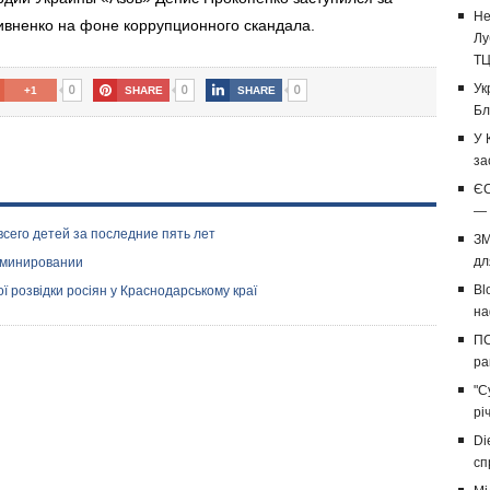
Не
вненко на фоне коррупционного скандала.
Лу
Т
0
0
0
Ук
+1
SHARE
SHARE
Бл
У 
за
ЄС
— 
сего детей за последние пять лет
ЗМ
дл
 минировании
Bl
 розвідки росіян у Краснодарському краї
на
ПС
ра
"С
рі
Di
сп