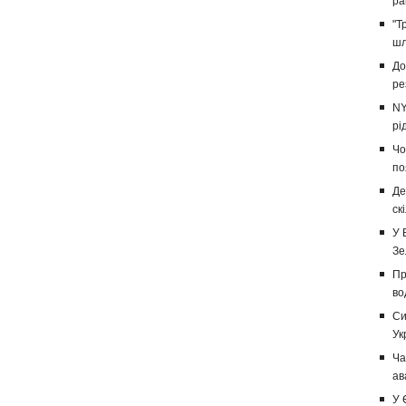
ра
"Т
шл
До
ре
NY
рі
Чо
по
Де
ск
У 
Зе
Пр
во
Си
Ук
Ча
ав
У 