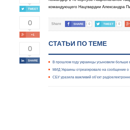
командующего Нацгвардии Александра Пи
TWEET
0
0
0
Share
SHARE
TWEET
+1
СТАТЬИ ПО ТЕМЕ
0
SHARE
В прошлом году украинцы усыновили больше в
МИД Украины отреагировало на сообщение о
СБУ уразила важливий об’єкт радіоелектронної