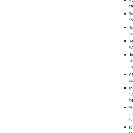
Мі
св
Як
КА
Пр
не
Пе
ві
Ча
ск
ст
У 
ук
Тр
пі
ту
"Н
ро
йо
Тр