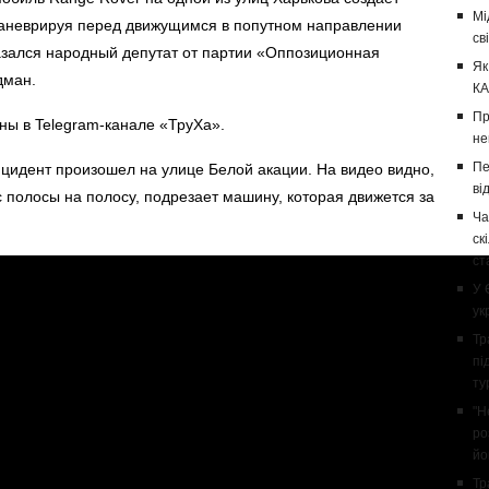
Мі
маневрируя перед движущимся в попутном направлении
св
азался народный депутат от партии «Оппозиционная
Як
дман.
КА
Пр
аны
в Telegram-канале «ТруХа».
не
Пе
нцидент произошел на улице Белой акации. На видео видно,
ві
 полосы на полосу, подрезает машину, которая движется за
Ча
ск
ст
У 
ук
Тр
пі
ту
"Н
ро
йо
Тр