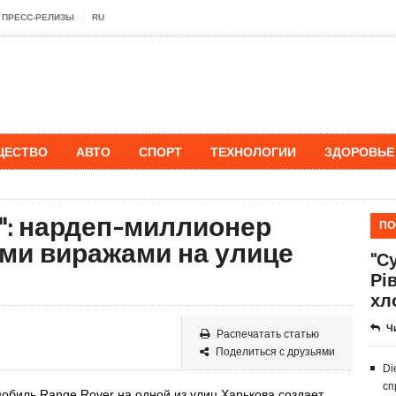
ПРЕСС-РЕЛИЗЫ
RU
ЩЕСТВО
АВТО
СПОРТ
ТЕХНОЛОГИИ
ЗДОРОВЬЕ
": нардеп-миллионер
ПО
ми виражами на улице
"Су
Рі
хл
Ч
Распечатать статью
Поделиться с друзьями
Di
сп
мобиль Range Rover на одной из улиц Харькова создает