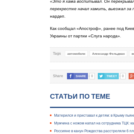
«Это я хама воспитывал. Он перекрывал 
перекрестке начал хамить, выезжал за 
нардеп.
Как сообщал «Апостроф», ранее п
од Кие
Украины от партии «Слуга народа».
Tags
автомобили
Александр Фельдман
в
0
0
Share
SHARE
TWEET
СТАТЬИ ПО ТЕМЕ
Матерился и приставал к детям: в Крыму пья
Мужчина с ножом напал на сотрудника ТЦК: ка
Россияне в канун Рождества расстреляли 6 п