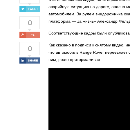
аварийную ситуацию на дороге, опасно 
TWEET
автомобилем. За рулем внедорожника ок
0
платформа — За жизнь» Александр Фель
Соответствующие кадры были
опубликов
+1
Как сказано в подписи к снятому видео, и
0
что автомобиль
Range Rover переезжает с
ним, резко притормаживает.
SHARE