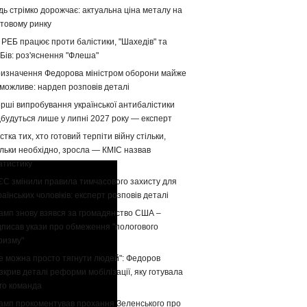
дь стрімко дорожчає: актуальна ціна металу на
ітовому ринку
 РЕБ працює проти балістики, "Шахедів" та
Бів: роз'яснення "Флеша"
изначення Федорова міністром оборони майже
можливе: нардеп розповів деталі
рші випробування української антибалістики
дбудуться лише у липні 2027 року — експерт
стка тих, хто готовий терпіти війну стільки,
ільки необхідно, зросла — КМІС назвав
атистику
ЄС змінили правила тимчасового захисту для
раїнських чоловіків: експерт розповів деталі
амп знову взявся за громадянство США –
дписав укази про обмеження "пологового
ризму"
е можна просто тягнути людей": Федоров
зкрив деталі реформи мобілізації, яку готувала
го команда
амп прокоментував прохання Зеленського про