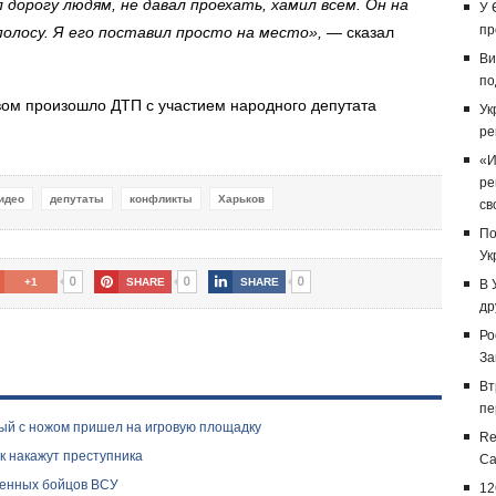
дорогу людям, не давал проехать, хамил всем. Он на
У 
пр
полосу. Я его поставил просто на место», —
сказал
Ви
по
вом произошло
ДТП с участием народного депутата
Ук
ре
«И
ре
идео
депутаты
конфликты
Харьков
св
По
Ук
0
0
0
+1
SHARE
SHARE
В 
др
Ро
За
Вт
пе
ный с ножом пришел на игровую площадку
Re
к накажут преступника
Са
ленных бойцов ВСУ
12