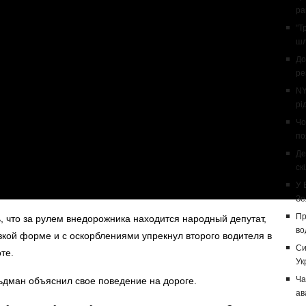
ра
"Т
шл
До
ре
NY
рі
Чо
по
Де
ск
У 
Зе
Пр
, что за рулем внедорожника находится народный депутат,
во
кой форме и с оскорблениями упрекнул второго водителя в
Си
те.
Ук
Ча
дман объяснил свое поведение на дороге.
ав