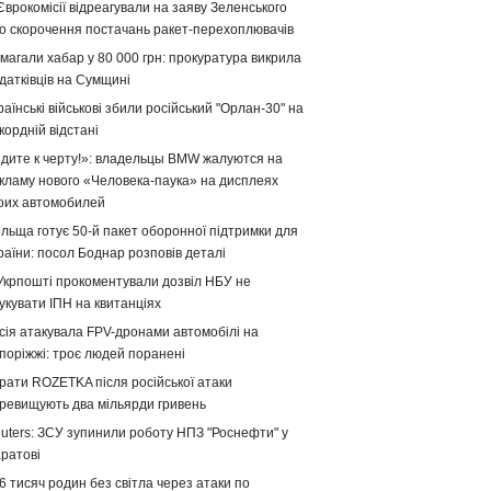
Єврокомісії відреагували на заяву Зеленського
о скорочення постачань ракет-перехоплювачів
магали хабар у 80 000 грн: прокуратура викрила
датківців на Сумщині
раїнські військові збили російський "Орлан-30" на
кордній відстані
дите к черту!»: владельцы BMW жалуются на
кламу нового «Человека-паука» на дисплеях
оих автомобилей
льща готує 50-й пакет оборонної підтримки для
раїни: посол Боднар розповів деталі
Укрпошті прокоментували дозвіл НБУ не
укувати ІПН на квитанціях
сія атакувала FPV-дронами автомобілі на
поріжжі: троє людей поранені
рати ROZETKA після російської атаки
ревищують два мільярди гривень
uters: ЗСУ зупинили роботу НПЗ "Роснефти" у
ратові
6 тисяч родин без світла через атаки по