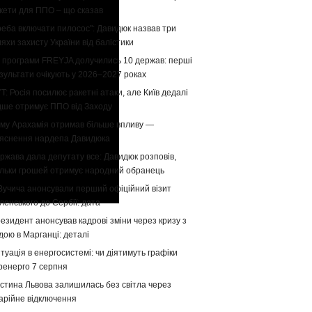
кети для ППО – що сказав
реба включати пилосос": Давидюк назвав три
яхи захисту України від балістики
 програми FREYJA долучились 10 держав: перші
зультати очікують у 2026–2027 роках
T: Росія посилює ракетні атаки, але Київ дедалі
дше отримує ППО від Заходу
му Арахамія отримав більше впливу —
яснення нардепа Давидюка
ржава дала депутату все: Давидюк розповів,
ільки грошей отримує народний обранець
Вучича анонсували перший офіційний візит
ленського до Сербії: дата
езидент анонсував кадрові зміни через кризу з
дою в Марганці: деталі
туація в енергосистемі: чи діятимуть графіки
ренерго 7 серпня
стина Львова залишилась без світла через
арійне відключення