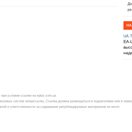
Дн
ре
НА
UA.
EA-
выс
над
при условии ссылки на eplus.com.ua
сковых систем гиперссылку. Ссылка должна размещаться в подзаголовке или в перво
татей и ответственности за содержание републицируемых материалов не несет.