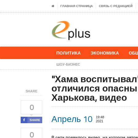
ГЛАВНАЯ СТРАНИЦА
СВЯЗЬ С РЕДАКЦИЕЙ
ПОЛИТИКА
ЭКОНОМИКА
ОБ
ШОУ-БИЗНЕС
"Хама воспитывал
отличился опасны
SHARE
Харькова, видео
0
Апрель 10
19:48
SHARE
2021
0
В сети появилось видео, на котором авто