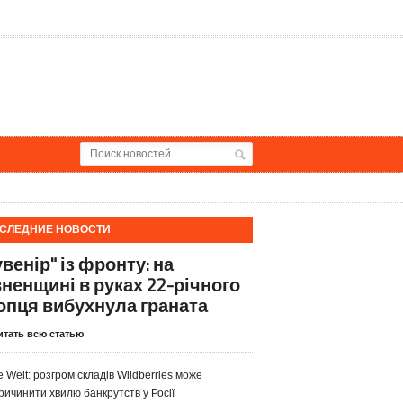
СЛЕДНИЕ НОВОСТИ
венір" із фронту: на
вненщині в руках 22-річного
опця вибухнула граната
итать всю статью
e Welt: розгром складів Wildberries може
ричинити хвилю банкрутств у Росії