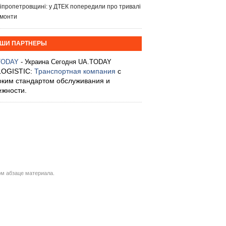
іпропетровщині: у ДТЕК попередили про тривалі
монти
ШИ ПАРТНЕРЫ
TODAY
- Украина Сегодня UA.TODAY
LOGISTIC:
Транспортная компания
с
оким стандартом обслуживания и
ежности.
м абзаце материала.