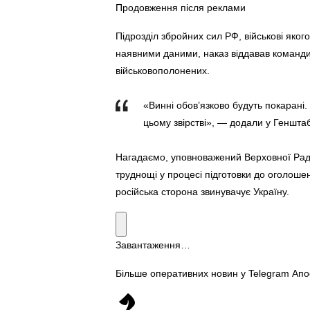
Продовження після реклами
Підрозділ збройних сил РФ, військові яко
наявними даними, наказ віддавав команди
військовополонених.
«Винні обов’язково будуть покарані.
цьому звірстві», — додали у Генштаб
Нагадаємо, уповноважений Верховної Ради
труднощі у процесі підготовки до оголоше
російська сторона звинувачує Україну.
Завантаження…
Більше оперативних новин у Telegram Ап