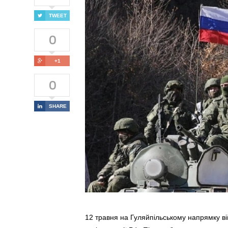
TWEET
0
+1
0
SHARE
12 травня на Гуляйпільському напрямку ві