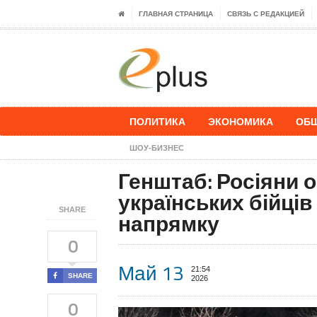
ГЛАВНАЯ СТРАНИЦА
СВЯЗЬ С РЕДАКЦИЕЙ
ПОЛИТИКА
ЭКОНОМИКА
ОБ
ШОУ-БИЗНЕС
Генштаб: Росіяни 
українських бійці
SHARE
напрямку
0
Май 13
21:54
SHARE
2026
0