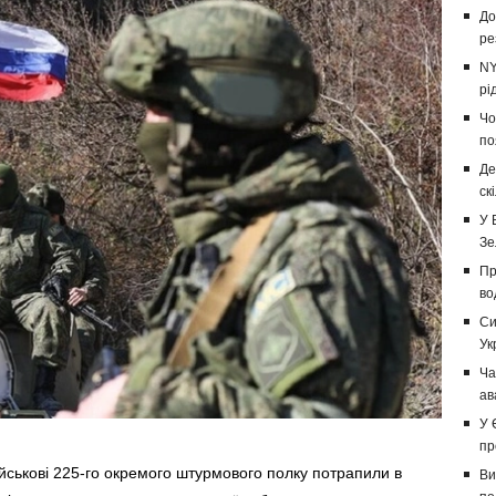
До
ре
NY
рі
Чо
по
Де
ск
У 
Зе
Пр
во
Си
Ук
Ча
ав
У 
пр
йськові 225-го окремого штурмового полку потрапили в
Ви