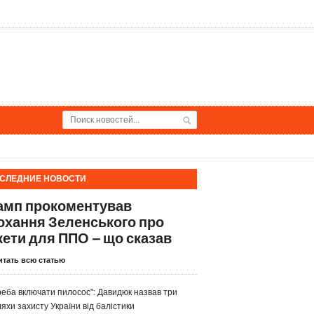
СЛЕДНИЕ НОВОСТИ
амп прокоментував
охання Зеленського про
кети для ППО – що сказав
итать всю статью
реба включати пилосос": Давидюк назвав три
яхи захисту України від балістики