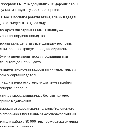
 програми FREYJA долучились 10 держав: перші
зультати очікують у 2026–2027 роках
T: Росія посилює ракетні атаки, але Київ дедалі
дше отримує ППО від Заходу
му Арахамія отримав більше впливу —
яснення нардепа Давидюка
ржава дала депутату все: Давидюк розповів,
ільки грошей отримує народний обранець
Вучича анонсували перший офіційний візит
ленського до Сербії: дата
езидент анонсував кадрові зміни через кризу з
дою в Марганці: деталі
туація в енергосистемі: чи діятимуть графіки
ренерго 7 серпня
стина Львова залишилась без світла через
арійне відключення
Єврокомісії відреагували на заяву Зеленського
о скорочення постачань ракет-перехоплювачів
магали хабар у 80 000 грн: прокуратура викрила