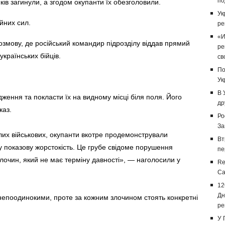
по
иків загинули, а згодом окупанти їх обезголовили.
Ук
йних сил.
ре
«И
змову, де російський командир підрозділу віддав прямий
ре
українських бійців.
св
По
Ук
В 
рдження та покласти їх на видному місці біля поля. Його
др
каз.
Ро
За
лих військових, окупанти вкотре продемонстрували
Вт
у показову жорстокість. Це грубе свідоме порушення
пе
злочин, який не має терміну давності», — наголосили у
Re
Са
12
Дн
є непоодинокими, проте за кожним злочином стоять конкретні
ре
У 