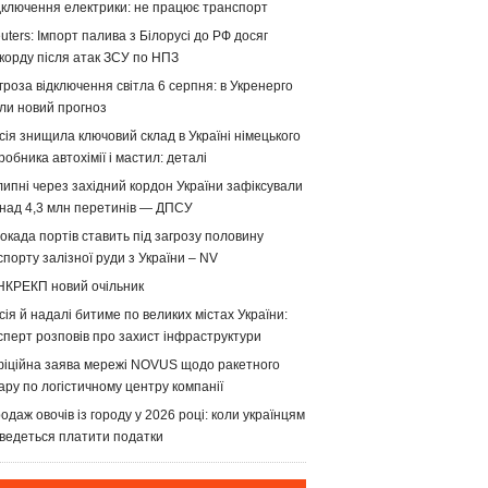
дключення електрики: не працює транспорт
uters: Імпорт палива з Білорусі до РФ досяг
корду після атак ЗСУ по НПЗ
гроза відключення світла 6 серпня: в Укренерго
ли новий прогноз
сія знищила ключовий склад в Україні німецького
робника автохімії і мастил: деталі
липні через західний кордон України зафіксували
над 4,3 млн перетинів — ДПСУ
окада портів ставить під загрозу половину
спорту залізної руди з України – NV
НКРЕКП новий очільник
сія й надалі битиме по великих містах України:
сперт розповів про захист інфраструктури
іційна заява мережі NOVUS щодо ракетного
ару по логістичному центру компанії
одаж овочів із городу у 2026 році: коли українцям
ведеться платити податки