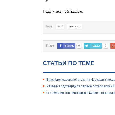
Поділитись публікацією:
Tags
ЗСУ
окупанти
0
0
Share
SHARE
TWEET
СТАТЬИ ПО ТЕМЕ
Внаслідок масованої атаки на Черкащині пош
Разведка подтвердила первые потери войск 
Ограбление топ-чиновника в Киеве и скандал