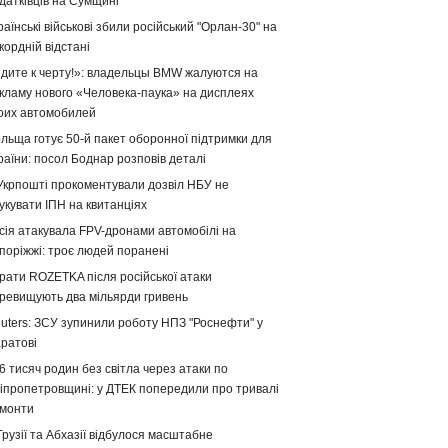
датківців на Сумщині
раїнські військові збили російський "Орлан-30" на
кордній відстані
дите к черту!»: владельцы BMW жалуются на
кламу нового «Человека-паука» на дисплеях
оих автомобилей
льща готує 50-й пакет оборонної підтримки для
раїни: посол Боднар розповів деталі
Укрпошті прокоментували дозвіл НБУ не
укувати ІПН на квитанціях
сія атакувала FPV-дронами автомобілі на
поріжжі: троє людей поранені
рати ROZETKA після російської атаки
ревищують два мільярди гривень
uters: ЗСУ зупинили роботу НПЗ "Роснефти" у
ратові
6 тисяч родин без світла через атаки по
іпропетровщині: у ДТЕК попередили про тривалі
монти
Грузії та Абхазії відбулося масштабне