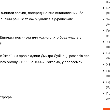
ві
Re
го вчинили злочин, попередньо вже встановлений. За
ре
р, який раніше також знущався з українських
За
да
Ро
ви
 Відплата неминуча для кожного, хто брав участь у
У 
і.
по
Бл
 України з прав людини Дмитро Лубінець розповів про
ек
ного обміну «1000 на 1000». Зокрема, у проблемах
У 
Ро
ек
Оф
уд
Пр
острофа
до