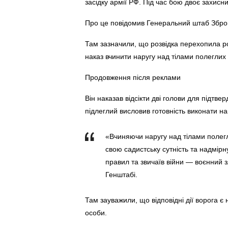
засідку армії РФ. Під час бою двоє захисн
Про це повідомив Генеральний штаб Збро
Там зазначили, що розвідка перехопила ро
наказ вчинити наругу над тілами полеглих 
Продовження після реклами
Він наказав відсікти дві голови для підтве
підлеглий висловив готовність виконати на
«Вчиняючи наругу над тілами полег
свою садистську сутність та надмірн
правил та звичаїв війни — воєнний 
Генштабі.
Там зауважили, що відповідні дії ворога 
особи.