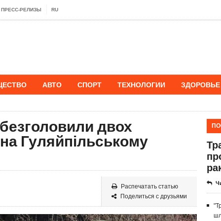
ПРЕСС-РЕЛИЗЫ
RU
ЩЕСТВО
АВТО
СПОРТ
ТЕХНОЛОГИИ
ЗДОРОВЬЕ
обезголовили двох
ПО
в на Гуляйпільському
Тр
пр
ра
Ч
Распечатать статью
Поделиться с друзьями
"Т
шл