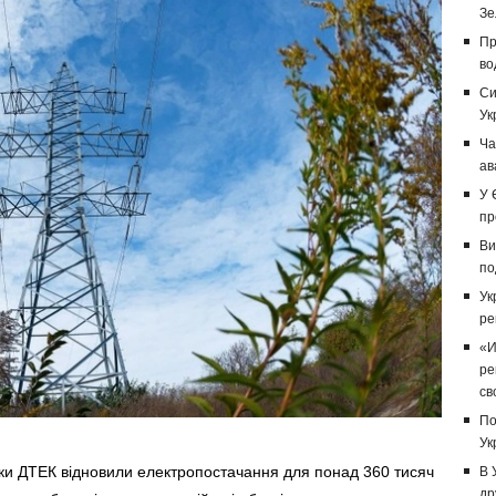
Зе
Пр
во
Си
Ук
Ча
ав
У 
пр
Ви
по
Ук
ре
«И
ре
св
По
Ук
ки ДТЕК відновили електропостачання для понад 360 тисяч
В 
др