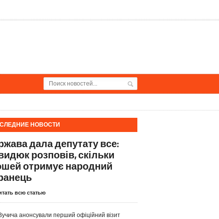
СЛЕДНИЕ НОВОСТИ
ржава дала депутату все:
видюк розповів, скільки
ошей отримує народний
ранець
итать всю статью
Вучича анонсували перший офіційний візит