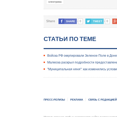
электрика
0
0
Share
SHARE
TWEET
СТАТЬИ ПО ТЕМЕ
Войска РФ оккупировали Зеленое Поле в Доне
Малюска раскрыл подробности предоставлени
"Муниципальная няня": как изменились услов
ПРЕСС-РЕЛИЗЫ
РЕКЛАМА
СВЯЗЬ С РЕДАКЦИЕЙ