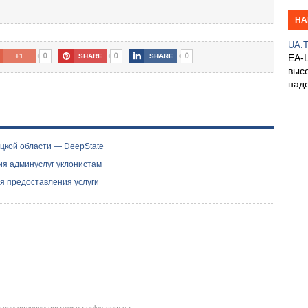
НА
UA.
0
0
0
+1
SHARE
SHARE
EA-
выс
над
цкой области — DeepState
я админуслуг уклонистам
ия предоставления услуги