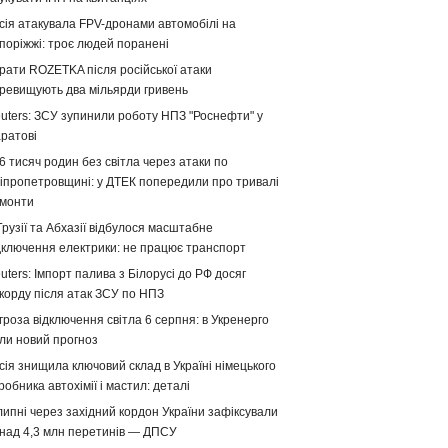
сія атакувала FPV-дронами автомобілі на
поріжжі: троє людей поранені
рати ROZETKA після російської атаки
ревищують два мільярди гривень
uters: ЗСУ зупинили роботу НПЗ "Роснефти" у
ратові
6 тисяч родин без світла через атаки по
іпропетровщині: у ДТЕК попередили про тривалі
монти
Грузії та Абхазії відбулося масштабне
дключення електрики: не працює транспорт
uters: Імпорт палива з Білорусі до РФ досяг
корду після атак ЗСУ по НПЗ
гроза відключення світла 6 серпня: в Укренерго
ли новий прогноз
сія знищила ключовий склад в Україні німецького
робника автохімії і мастил: деталі
липні через західний кордон України зафіксували
над 4,3 млн перетинів — ДПСУ