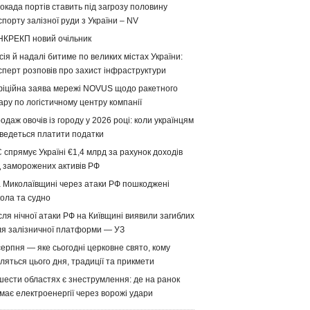
окада портів ставить під загрозу половину
спорту залізної руди з України – NV
НКРЕКП новий очільник
сія й надалі битиме по великих містах України:
сперт розповів про захист інфраструктури
іційна заява мережі NOVUS щодо ракетного
ару по логістичному центру компанії
одаж овочів із городу у 2026 році: коли українцям
ведеться платити податки
 спрямує Україні €1,4 млрд за рахунок доходів
д заморожених активів РФ
 Миколаївщині через атаки РФ пошкоджені
ола та судно
сля нічної атаки РФ на Київщині виявили загиблих
ля залізничної платформи — УЗ
серпня — яке сьогодні церковне свято, кому
ляться цього дня, традиції та прикмети
шести областях є знеструмлення: де на ранок
має електроенергії через ворожі удари