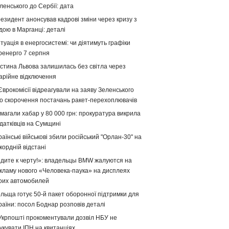
ленського до Сербії: дата
езидент анонсував кадрові зміни через кризу з
дою в Марганці: деталі
туація в енергосистемі: чи діятимуть графіки
ренерго 7 серпня
стина Львова залишилась без світла через
арійне відключення
Єврокомісії відреагували на заяву Зеленського
о скорочення постачань ракет-перехоплювачів
магали хабар у 80 000 грн: прокуратура викрила
датківців на Сумщині
раїнські військові збили російський "Орлан-30" на
кордній відстані
дите к черту!»: владельцы BMW жалуются на
кламу нового «Человека-паука» на дисплеях
оих автомобилей
льща готує 50-й пакет оборонної підтримки для
раїни: посол Боднар розповів деталі
Укрпошті прокоментували дозвіл НБУ не
укувати ІПН на квитанціях