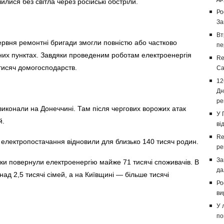
шилися без світла через російські обстріли.
Ро
За
Вт
червня ремонтні бригади змогли повністю або частково
пе
них пунктах. Завдяки проведеним роботам електроенергія
Re
тисяч домогосподарств.
Са
12
Дн
ре
иконали на Донеччині. Там після чергових ворожих атак
У 
й.
ві
Re
е електропостачання відновили для близько 140 тисяч родин.
ре
За
ки повернули електроенергію майже 71 тисячі споживачів. В
да
над 2,5 тисячі сімей, а на Київщині — більше тисячі
Ро
ви
У 
по