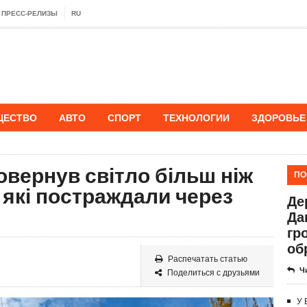
ПРЕСС-РЕЛИЗЫ
RU
ЩЕСТВО
АВТО
СПОРТ
ТЕХНОЛОГИИ
ЗДОРОВЬЕ
овернув світло більш ніж
ПО
 які постраждали через
Де
Да
гр
об
Распечатать статью
Ч
Поделиться с друзьями
У 