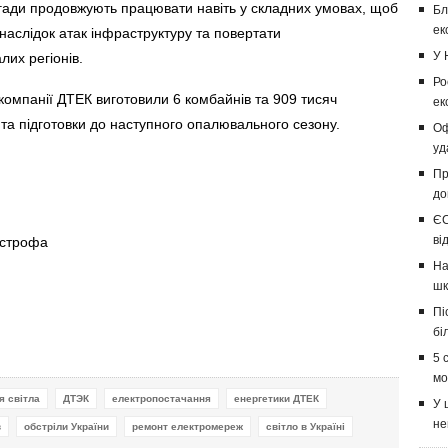
гади продовжують працювати навіть у складних умовах, щоб
Бл
ек
слідок атак інфраструктуру та повертати
У 
их регіонів.
Ро
 компанії ДТЕК виготовили 6 комбайнів та 909 тисяч
ек
 та підготовки до наступного опалювального сезону.
Оф
уд
Пр
до
ЄС
ві
острофа
На
шк
Пі
бі
5 
мо
я світла
ДТЭК
електропостачання
енергетики ДТЕК
У 
не
в
обстріли України
ремонт електромереж
світло в Україні