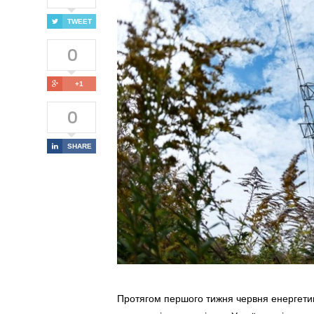
TWEET
0
+1
0
SHARE
Протягом першого тижня червня енергети