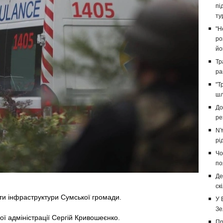
пі
ту
"Н
ро
йо
Тр
ра
"Т
шл
До
ре
NY
рі
Чо
по
Де
ск
кти інфраструктури Сумської громади.
У 
Зе
вої адміністрації Сергій Кривошеєнко.
Пр