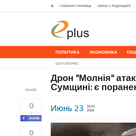
ГЛАВНАЯ СТРАНИЦА
СВЯЗЬ С РЕДАКЦИЕЙ
ПОЛИТИКА
ЭКОНОМИКА
ОБ
ШОУ-БИЗНЕС
Дрон "Молнія" ата
Сумщині: є поране
SHARE
0
Июнь 23
16:51
2026
SHARE
0