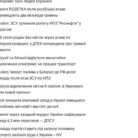
поріжжі: троє людей поранені
рати ROZETKA після російської атаки
ревищують два мільярди гривень
uters: ЗСУ зупинили роботу НПЗ "Роснефти" у
ратові
6 тисяч родин без світла через атаки по
іпропетровщині: у ДТЕК попередили про тривалі
монти
Грузії та Абхазії відбулося масштабне
дключення електрики: не працює транспорт
uters: Імпорт палива з Білорусі до РФ досяг
корду після атак ЗСУ по НПЗ
гроза відключення світла 6 серпня: в Укренерго
ли новий прогноз
сія знищила ключовий склад в Україні німецького
робника автохімії і мастил: деталі
липні через західний кордон України зафіксували
над 4,3 млн перетинів — ДПСУ
окада портів ставить під загрозу половину
спорту залізної руди з України – NV