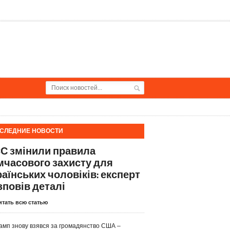
СЛЕДНИЕ НОВОСТИ
ЄС змінили правила
мчасового захисту для
раїнських чоловіків: експерт
зповів деталі
итать всю статью
амп знову взявся за громадянство США –