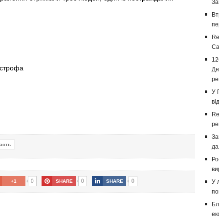
За
Вт
пе
Re
Са
12
острофа
Дн
ре
У 
ві
Re
ре
За
асть
да
Ро
ви
0
0
0
+1
SHARE
SHARE
У 
по
Бл
ек