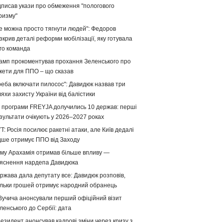
дписав укази про обмеження "пологового
ризму"
е можна просто тягнути людей": Федоров
зкрив деталі реформи мобілізації, яку готувала
го команда
амп прокоментував прохання Зеленського про
кети для ППО – що сказав
реба включати пилосос": Давидюк назвав три
яхи захисту України від балістики
 програми FREYJA долучились 10 держав: перші
зультати очікують у 2026–2027 роках
T: Росія посилює ракетні атаки, але Київ дедалі
дше отримує ППО від Заходу
му Арахамія отримав більше впливу —
яснення нардепа Давидюка
ржава дала депутату все: Давидюк розповів,
ільки грошей отримує народний обранець
Вучича анонсували перший офіційний візит
ленського до Сербії: дата
езидент анонсував кадрові зміни через кризу з