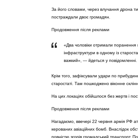
За його словами, через влучання дрона ти
постраждали двоє громадян.
Продовження після реклами
«Два чоловіки отримали поранення в
інфраструктури в одному із старост
важкий», — йдеться у повідомленні.
Крім того, зафіксували удари по прибудинко
старостаті. Там пошкоджено віконне склін
На цих локаціях обійшлося без жертв і по
Продовження після реклами
Нагадаємо, ввечері 22 червня армія РФ ат
керованих авіаційних бомб. Внаслідок обс
повністю згорів громадський транспорт. 