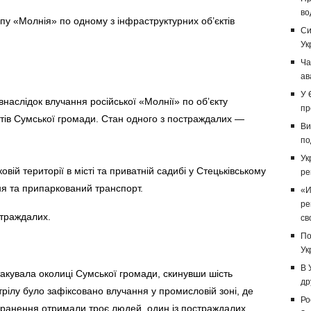
во
пу «Молнія» по одному з інфраструктурних об’єктів
Си
Ук
Ча
ав
У 
наслідок влучання російської «Молнії» по обʼєкту
пр
атів Сумської громади. Стан одного з постраждалих —
Ви
по
Ук
вій території в місті та приватній садибі у Стецьківському
ре
ня та припаркований транспорт.
«И
ре
страждалих.
св
По
Ук
В 
акувала околиці Сумської громади, скинувши шість
др
трілу було зафіксовано влучання у промисловій зоні, де
Ро
Поранення отримали троє людей, один із постраждалих