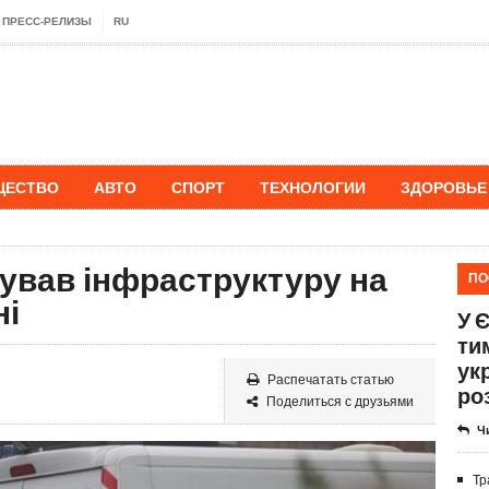
ПРЕСС-РЕЛИЗЫ
RU
ЩЕСТВО
АВТО
СПОРТ
ТЕХНОЛОГИИ
ЗДОРОВЬЕ
кував інфраструктуру на
ПО
ні
У 
ти
ук
Распечатать статью
ро
Поделиться с друзьями
Ч
Тр