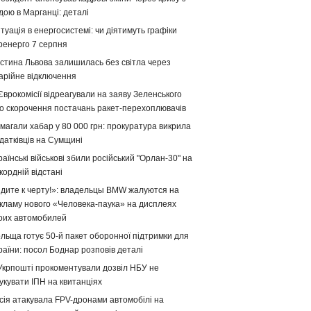
дою в Марганці: деталі
туація в енергосистемі: чи діятимуть графіки
ренерго 7 серпня
стина Львова залишилась без світла через
арійне відключення
Єврокомісії відреагували на заяву Зеленського
о скорочення постачань ракет-перехоплювачів
магали хабар у 80 000 грн: прокуратура викрила
датківців на Сумщині
раїнські військові збили російський "Орлан-30" на
кордній відстані
дите к черту!»: владельцы BMW жалуются на
кламу нового «Человека-паука» на дисплеях
оих автомобилей
льща готує 50-й пакет оборонної підтримки для
раїни: посол Боднар розповів деталі
Укрпошті прокоментували дозвіл НБУ не
укувати ІПН на квитанціях
сія атакувала FPV-дронами автомобілі на