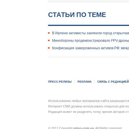
СТАТЬИ ПО ТЕМЕ
В Ирпене активисты заклеили город открытка
Минобороны продемонстрировало FPV-дроны,
Конфискация замороженных активов РФ: меж
ПРЕСС-РЕЛИЗЫ
РЕКЛАМА
СВЯЗЬ С РЕДАКЦИЕЙ
Использование любых материалов сайта разрешается 
Интернет-СМИ должны использовать открытую для пои
Редакция может не разделять точку зрения авторов с
© 2017 Copyright
eplus.com.ua
. All Rights reserved.