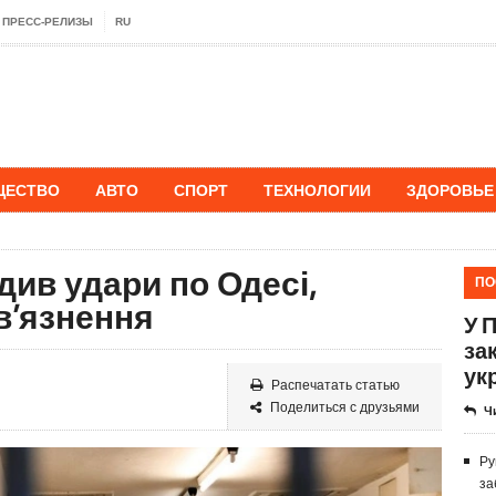
ПРЕСС-РЕЛИЗЫ
RU
ЩЕСТВО
АВТО
СПОРТ
ТЕХНОЛОГИИ
ЗДОРОВЬЕ
див удари по Одесі,
ПО
в’язнення
У 
за
ук
Распечатать статью
Поделиться с друзьями
Ч
Ру
за