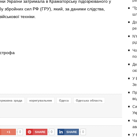
ра
ки України затримала в Краматорську підозрюваного у
"Т
у збройних сил РФ (ГРУ), який, за даними слідства,
шл
ійськової техніки.
До
ре
NY
рі
Чо
острофа
по
Де
ск
У 
Зе
Пр
во
ержавна зрада
коригувальник
Одеса
Одеська область
Си
Ук
Ча
ав
0
0
0
+1
SHARE
SHARE
У 