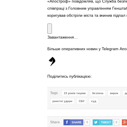
«Апостроф» повідомляв, що Служба безпе
співпраці з Головним управлінням Генштаб
коригував обстріли міста та вчинив підпал в
Завантаження…
Більше оперативних новин у Telegram Ап
Поділитись публікацією:
Tags
15 років тюрми
безпека
вирок
д
ракетні удари
СБУ
суд
0
0
Share
SHARE
TWEET