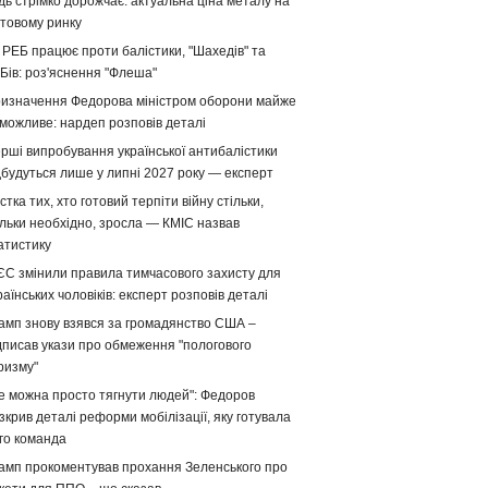
дь стрімко дорожчає: актуальна ціна металу на
ітовому ринку
 РЕБ працює проти балістики, "Шахедів" та
Бів: роз'яснення "Флеша"
изначення Федорова міністром оборони майже
можливе: нардеп розповів деталі
рші випробування української антибалістики
дбудуться лише у липні 2027 року — експерт
стка тих, хто готовий терпіти війну стільки,
ільки необхідно, зросла — КМІС назвав
атистику
ЄС змінили правила тимчасового захисту для
раїнських чоловіків: експерт розповів деталі
амп знову взявся за громадянство США –
дписав укази про обмеження "пологового
ризму"
е можна просто тягнути людей": Федоров
зкрив деталі реформи мобілізації, яку готувала
го команда
амп прокоментував прохання Зеленського про