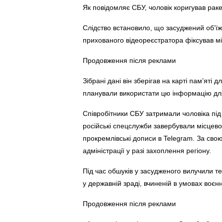
Як повідомляє СБУ, чоловік коригував ракет
Слідство встановило, що засуджений об’ї
прихованого відеореєстратора фіксував мі
Продовження після реклами
Зібрані дані він зберігав на карті пам’яті
планували використати цю інформацію для п
Співробітники СБУ затримали чоловіка під
російські спецслужби завербували місцевог
прокремлівські дописи в Telegram. За сво
адміністрації у разі захоплення регіону.
Під час обшуків у засудженого вилучили т
у державній зраді, вчиненій в умовах воєнн
Продовження після реклами