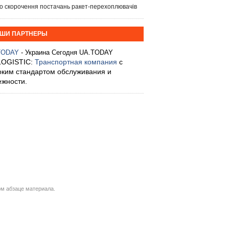
о скорочення постачань ракет-перехоплювачів
ШИ ПАРТНЕРЫ
TODAY
- Украина Сегодня UA.TODAY
LOGISTIC:
Транспортная компания
с
оким стандартом обслуживания и
ежности.
м абзаце материала.