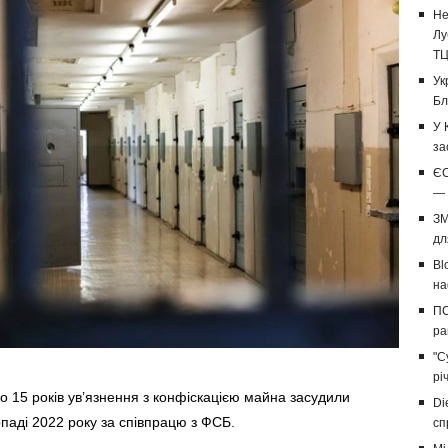
Не
Лу
Т
Ук
Бл
У 
за
ЄС
— 
ЗМ
дл
Bl
на
ПС
ра
"С
рі
 15 років ув’язнення з конфіскацією майна засудили
Di
паді 2022 року за співпрацю з ФСБ.
сп