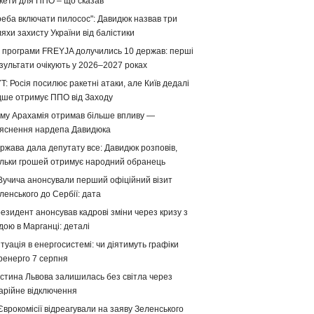
кети для ППО – що сказав
реба включати пилосос": Давидюк назвав три
яхи захисту України від балістики
 програми FREYJA долучились 10 держав: перші
зультати очікують у 2026–2027 роках
T: Росія посилює ракетні атаки, але Київ дедалі
дше отримує ППО від Заходу
му Арахамія отримав більше впливу —
яснення нардепа Давидюка
ржава дала депутату все: Давидюк розповів,
ільки грошей отримує народний обранець
Вучича анонсували перший офіційний візит
ленського до Сербії: дата
езидент анонсував кадрові зміни через кризу з
дою в Марганці: деталі
туація в енергосистемі: чи діятимуть графіки
ренерго 7 серпня
стина Львова залишилась без світла через
арійне відключення
Єврокомісії відреагували на заяву Зеленського