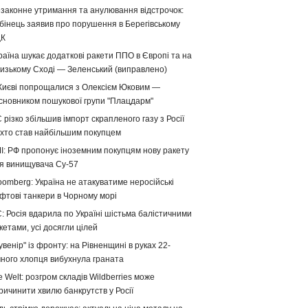
законне утримання та анулювання відстрочок:
бінець заявив про порушення в Берегівському
ЦК
раїна шукає додаткові ракети ППО в Європі та на
изькому Сході — Зеленський (виправлено)
Києві попрощалися з Олексієм Юковим —
сновником пошукової групи "Плацдарм"
 різко збільшив імпорт скрапленого газу з Росії
хто став найбільшим покупцем
І: РФ пропонує іноземним покупцям нову ракету
я винищувача Су-57
oomberg: Україна не атакуватиме неросійські
фтові танкери в Чорному морі
: Росія вдарила по Україні шістьма балістичними
кетами, усі досягли цілей
увенір" із фронту: на Рівненщині в руках 22-
чного хлопця вибухнула граната
e Welt: розгром складів Wildberries може
ричинити хвилю банкрутств у Росії