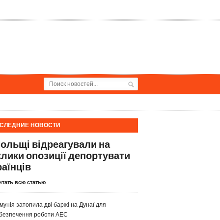
СЛЕДНИЕ НОВОСТИ
Польщі відреагували на
клики опозиції депортувати
раїнців
итать всю статью
мунія затопила дві баржі на Дунаї для
безпечення роботи АЕС