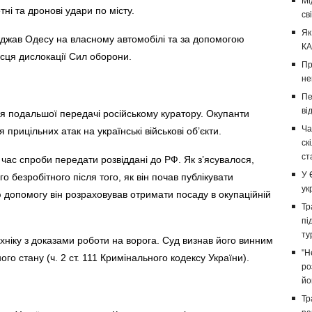
Мі
ні та дронові удари по місту.
св
Як
жджав Одесу на власному автомобілі та за допомогою
КА
сця дислокації Сил оборони.
Пр
не
Пе
ві
 для подальшої передачі російському куратору. Окупанти
Ча
рицільних атак на українські військові об’єкти.
ск
ст
 час спроби передати розвіддані до РФ. Як з’ясувалося,
У 
о безробітного після того, як він почав публікувати
ук
ю допомогу він розраховував отримати посаду в окупаційній
Тр
пі
ту
ехніку з доказами роботи на ворога. Суд визнав його винним
"Н
ого стану (ч. 2 ст. 111 Кримінального кодексу України).
ро
йо
Тр