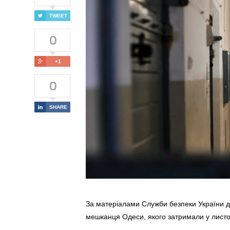
TWEET
0
+1
0
SHARE
За матеріалами Служби безпеки України до
мешканця Одеси, якого затримали у листо