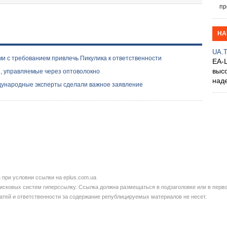
пр
НА
UA.
ми с требованием привлечь Пикулика к ответственности
EA-
выс
 управляемые через оптоволокно
над
дународные эксперты сделали важное заявление
при условии ссылки на eplus.com.ua
сковых систем гиперссылку. Ссылка должна размещаться в подзаголовке или в перво
татей и ответственности за содержание републицируемых материалов не несет.