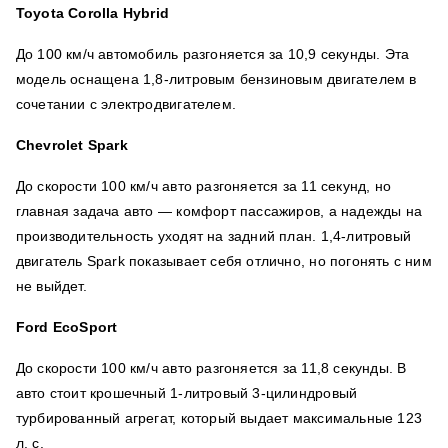
Toyota Corolla Hybrid
До 100 км/ч автомобиль разгоняется за 10,9 секунды. Эта
модель оснащена
1,8-литровым бензиновым двигателем в
сочетании с электродвигателем.
Chevrolet Spark
До скорости 100 км/ч авто разгоняется за 11 секунд, но
главная задача авто —
комфорт пассажиров, а надежды на
производительность уходят на задний план. 1,4-литровый
двигатель Spark показывает себя отлично, но погонять с ним
не выйдет.
Ford EcoSport
До скорости 100 км/ч авто разгоняется за 11,8 секунды. В
авто стоит
крошечный 1-литровый 3-цилиндровый
турбированный агрегат, который выдает максимальные 123
л. с.