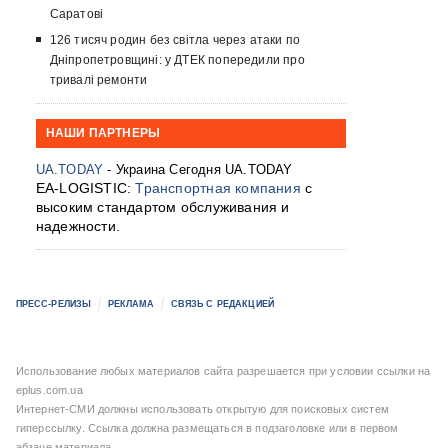
Саратові
126 тисяч родин без світла через атаки по
Дніпропетровщині: у ДТЕК попередили про
тривалі ремонти
НАШИ ПАРТНЕРЫ
UA.TODAY
- Украина Сегодня UA.TODAY
EA-LOGISTIC:
Транспортная компания
с
высоким стандартом обслуживания и
надежности.
ПРЕСС-РЕЛИЗЫ
РЕКЛАМА
СВЯЗЬ С РЕДАКЦИЕЙ
Использование любых материалов сайта разрешается при условии ссылки на
eplus.com.ua
Интернет-СМИ должны использовать открытую для поисковых систем
гиперссылку. Ссылка должна размещаться в подзаголовке или в первом
абзаце материала.