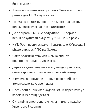
його команда
Трамп прокоментував прохання Зеленського про
ракети для ППО – що сказав
"Треба включати пилосос": Давидюк назвав три
шляхи захисту України від балістики
До програми FREYJA долучились 10 держав:
перші результати очікують у 2026–2027 роках
NYT: Росія посилює ракетні атаки, але Київ дедалі
рідше отримує ППО від Заходу
Чому Арахамія отримав більше впливу —
пояснення нардепа Давидюка
Держава дала депутату все: Давидюк розповів,
скільки грошей отримує народний обранець
У Вучича анонсували перший офіційний візит
Зеленського до Сербії: дата
Президент анонсував кадрові зміни через кризу з
водою в Марганці: деталі
Ситуація в енергосистемі: чи діятимуть графіки
Укренерго 7 серпня