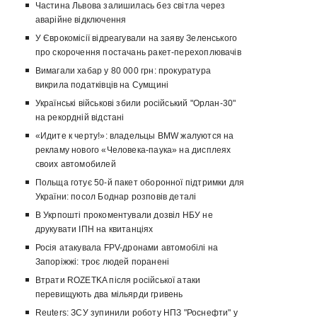
Частина Львова залишилась без світла через
аварійне відключення
У Єврокомісії відреагували на заяву Зеленського
про скорочення постачань ракет-перехоплювачів
Вимагали хабар у 80 000 грн: прокуратура
викрила податківців на Сумщині
Українські військові збили російський "Орлан-30"
на рекордній відстані
«Идите к черту!»: владельцы BMW жалуются на
рекламу нового «Человека-паука» на дисплеях
своих автомобилей
Польща готує 50-й пакет оборонної підтримки для
України: посол Боднар розповів деталі
В Укрпошті прокоментували дозвіл НБУ не
друкувати ІПН на квитанціях
Росія атакувала FPV-дронами автомобілі на
Запоріжжі: троє людей поранені
Втрати ROZETKA після російської атаки
перевищують два мільярди гривень
Reuters: ЗСУ зупинили роботу НПЗ "Роснефти" у