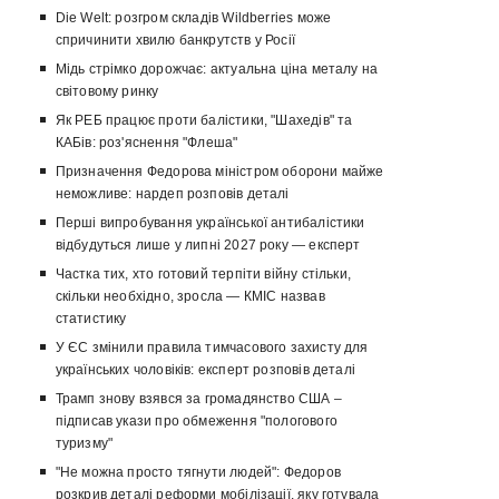
Die Welt: розгром складів Wildberries може
спричинити хвилю банкрутств у Росії
Мідь стрімко дорожчає: актуальна ціна металу на
світовому ринку
Як РЕБ працює проти балістики, "Шахедів" та
КАБів: роз'яснення "Флеша"
Призначення Федорова міністром оборони майже
неможливе: нардеп розповів деталі
Перші випробування української антибалістики
відбудуться лише у липні 2027 року — експерт
Частка тих, хто готовий терпіти війну стільки,
скільки необхідно, зросла — КМІС назвав
статистику
У ЄС змінили правила тимчасового захисту для
українських чоловіків: експерт розповів деталі
Трамп знову взявся за громадянство США –
підписав укази про обмеження "пологового
туризму"
"Не можна просто тягнути людей": Федоров
розкрив деталі реформи мобілізації, яку готувала