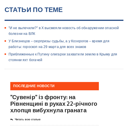
СТАТЬИ ПО ТЕМЕ
"И не вылечили?" в Х высмеяли новость об обнаружении опасной
болезни на ВЛК
У Близнецов – сюрпризы судьбы, а у Козерогов – время для
работы: гороскоп на 29 марта для всех знаков
Приближенные к Путину олигархи захватили землю в Крыму для
стоянки яхт богачей
ПОСЛЕДНИЕ НОВОСТИ
"Сувенір" із фронту: на
Рівненщині в руках 22-річного
хлопця вибухнула граната
Читать всю статью