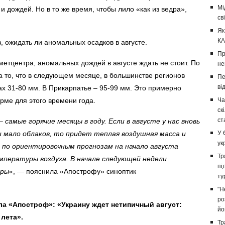
Мі
и дождей. Но в то же время, чтобы лило «как из ведра»,
св
Як
КА
 ожидать ли аномальных осадков в августе.
Пр
метцентра, аномальных дождей в августе ждать не стоит. По
не
на то, что в следующем месяце, в большинстве регионов
Пе
ві
ах 31-80 мм. В Прикарпатье – 95-99 мм. Это примерно
рме для этого времени года.
Ча
ск
ст
самые горячие месяцы в году. Если в августе у нас вновь
и мало облаков, то придет теплая воздушная масса и
У 
ук
 по ориентировочным прогнозам на начало августа
Тр
пературы воздуха. В начале следующей недели
пі
ары
«, — пояснила «Апострофу» синоптик
ту
"Н
ро
ла «Апостроф»: «Украину ждет нетипичный август:
йо
 лета».
Тр