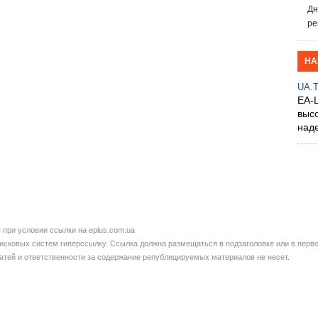
Дн
ре
НА
UA.
EA-
выс
над
при условии ссылки на eplus.com.ua
сковых систем гиперссылку. Ссылка должна размещаться в подзаголовке или в перво
татей и ответственности за содержание републицируемых материалов не несет.