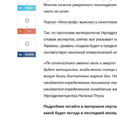
Многим
хочется умеренного похолодания
TWEET
никто не хочет.
0
Портал «Апостроф» выяснил у синоптиков,
+1
Так, по прогнозам метеорологов Укргидро
словам экспертов, сейчас все указывает 
0
Украины, уровень осадков будет в предел
соответствует месячной климатической но
SHARE
«
По статистике именно июль и август – 
будет антициклон, когда много солнца 
могут быть достаточно жаркие дни. Но
ожидается определенное понижение тем
ожидается определенное ослабление ж
Укргидрометцентра Наталья Птуха.
Подробнее читайте в материале порта
какой будет погода в последний месяц