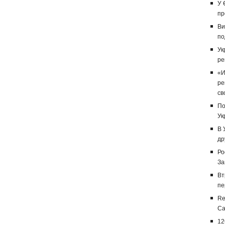
У 
пр
Ви
по
Ук
ре
«И
ре
св
По
Ук
В 
др
Ро
За
Вт
пе
Re
Са
12