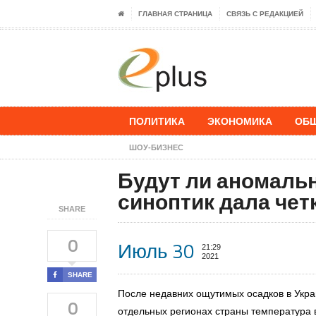
ГЛАВНАЯ СТРАНИЦА
СВЯЗЬ С РЕДАКЦИЕЙ
ПОЛИТИКА
ЭКОНОМИКА
ОБ
ШОУ-БИЗНЕС
Будут ли аномальн
синоптик дала чет
SHARE
0
Июль 30
21:29
2021
SHARE
После недавних ощутимых осадков
в Укр
0
отдельных регионах страны температура в