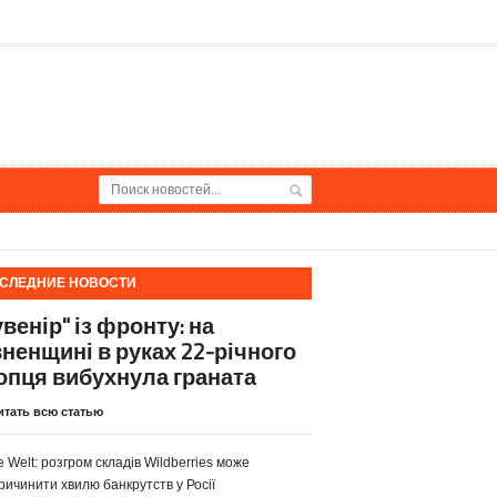
СЛЕДНИЕ НОВОСТИ
венір" із фронту: на
вненщині в руках 22-річного
опця вибухнула граната
итать всю статью
e Welt: розгром складів Wildberries може
ричинити хвилю банкрутств у Росії