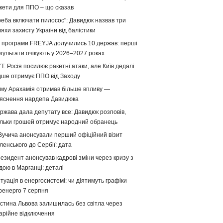
кети для ППО – що сказав
реба включати пилосос": Давидюк назвав три
яхи захисту України від балістики
 програми FREYJA долучились 10 держав: перші
зультати очікують у 2026–2027 роках
T: Росія посилює ракетні атаки, але Київ дедалі
дше отримує ППО від Заходу
му Арахамія отримав більше впливу —
яснення нардепа Давидюка
ржава дала депутату все: Давидюк розповів,
ільки грошей отримує народний обранець
Вучича анонсували перший офіційний візит
ленського до Сербії: дата
езидент анонсував кадрові зміни через кризу з
дою в Марганці: деталі
туація в енергосистемі: чи діятимуть графіки
ренерго 7 серпня
стина Львова залишилась без світла через
арійне відключення