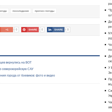
ра
"Т
огода
похолодание
прогноз погоды
шл
До
ре
0
0
0
+1
SHARE
SHARE
NY
рі
Чо
по
Де
ск
нцев вернулись на ВОТ
У 
ю северокорейскую САУ
Зе
ния города от боевиков: фото и видео
Пр
во
Си
Ук
Ча
ав