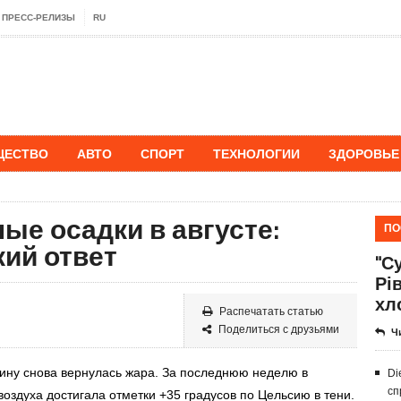
ПРЕСС-РЕЛИЗЫ
RU
ЩЕСТВО
АВТО
СПОРТ
ТЕХНОЛОГИИ
ЗДОРОВЬЕ
ые осадки в августе:
ПО
кий ответ
"Су
Рі
хл
Распечатать статью
Поделиться с друзьями
Ч
аину снова вернулась жара
. За последнюю неделю в
Di
сп
оздуха достигала отметки +35 градусов по Цельсию в тени.