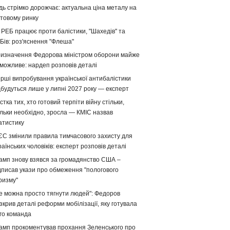
дь стрімко дорожчає: актуальна ціна металу на
ітовому ринку
 РЕБ працює проти балістики, "Шахедів" та
Бів: роз'яснення "Флеша"
изначення Федорова міністром оборони майже
можливе: нардеп розповів деталі
рші випробування української антибалістики
дбудуться лише у липні 2027 року — експерт
стка тих, хто готовий терпіти війну стільки,
ільки необхідно, зросла — КМІС назвав
атистику
ЄС змінили правила тимчасового захисту для
раїнських чоловіків: експерт розповів деталі
амп знову взявся за громадянство США –
дписав укази про обмеження "пологового
ризму"
е можна просто тягнути людей": Федоров
зкрив деталі реформи мобілізації, яку готувала
го команда
амп прокоментував прохання Зеленського про