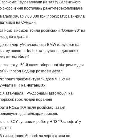
Єврокомісії відреагували на заяву Зеленського
о скорочення постачань ракет-перехоплювачів
магали хабар у 80 000 грн: прокуратура викрила
датківців на Сумщині
раїнські військові збили російський "Орлан-30" на
кордній відстані
дите к черту!»: владельцы BMW жалуются на
кламу нового «Человека-паука» на дисплеях
оих автомобилей
льща готує 50-й пакет оборонної підтримки для
раїни: посол Боднар розповів деталі
Укрпошті прокоментували дозвіл НБУ не
укувати ІПН на квитанціях
сія атакувала FPV-дронами автомобілі на
поріжжі: троє людей поранені
рати ROZETKA після російської атаки
ревищують два мільярди гривень
uters: ЗСУ зупинили роботу НПЗ "Роснефти" у
ратові
6 тисяч родин без світла через атаки по