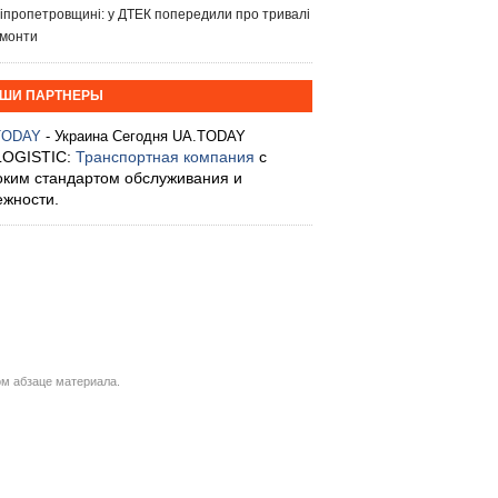
іпропетровщині: у ДТЕК попередили про тривалі
монти
ШИ ПАРТНЕРЫ
TODAY
- Украина Сегодня UA.TODAY
LOGISTIC:
Транспортная компания
с
оким стандартом обслуживания и
ежности.
м абзаце материала.