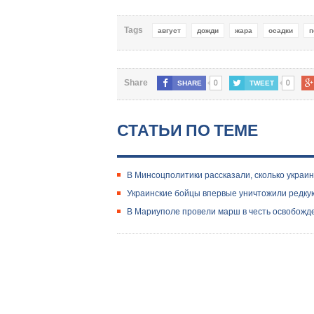
Tags
август
дожди
жара
осадки
п
0
0
Share
SHARE
TWEET
СТАТЬИ ПО ТЕМЕ
В Минсоцполитики рассказали, сколько украи
Украинские бойцы впервые уничтожили редку
В Мариуполе провели марш в честь освобожде