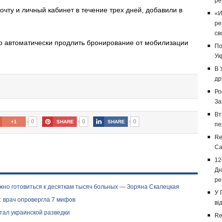
ре
очту и личный кабинет в течение трех дней, добавили в
«И
ре
св
 автоматически продлить бронирование от мобилизации
По
Ук
В 
др
Ро
За
Вт
0
0
0
+1
SHARE
SHARE
пе
Re
Са
12
Дн
ре
ужно готовиться к десяткам тысяч больных — Зоряна Скалецкая
У 
9: врач опровергла 7 мифов
ві
тал украинской разведки
Re