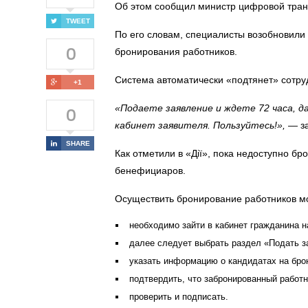
Об этом сообщил министр цифровой тра
TWEET
По его словам, специалисты возобновили 
0
бронирования работников.
Система автоматически «подтянет» сотр
+1
0
«Подаете заявление и ждете 72 часа, 
кабинет заявителя. Пользуйтесь!»,
— за
SHARE
Как отметили в «Дії», пока недоступно б
бенефициаров.
Осуществить бронирование работников мо
необходимо зайти в кабинет гражданина н
далее следует выбрать раздел «Подать з
указать информацию о кандидатах на бро
подтвердить, что забронированный работн
проверить и подписать.