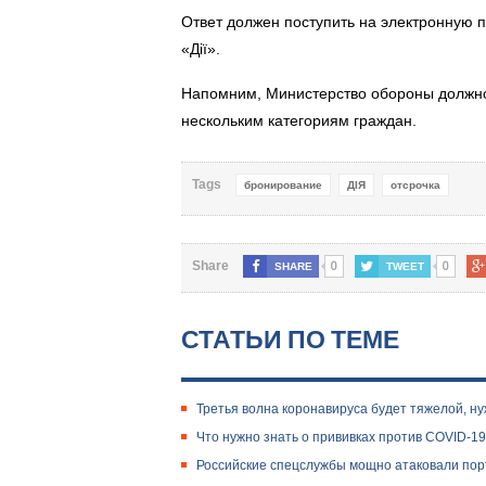
Ответ должен поступить на электронную п
«Дії».
Напомним, Министерство обороны должно
нескольким категориям граждан.
Tags
бронирование
ДІЯ
отсрочка
0
0
Share
SHARE
TWEET
СТАТЬИ ПО ТЕМЕ
Третья волна коронавируса будет тяжелой, н
​Что нужно знать о прививках против COVID-1
Российские спецслужбы мощно атаковали пор