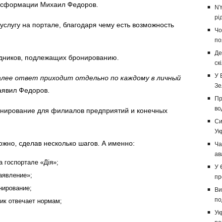
нсформации Михаил Федоров.
NY
рі
услугу на портале, благодаря чему есть возможность
Чо
по
Де
удников, подлежащих бронированию.
ск
У 
далее ответ приходит отдельно по каждому в личный
Зе
явил Федоров.
Пр
во
ронирование для филиалов предприятий и конечных
Си
Ук
жно, сделав несколько шагов. А именно:
Ча
ав
а госпортале «Дія»;
У 
аявление»;
пр
нирование;
Ви
по
ик отвечает нормам;
Ук