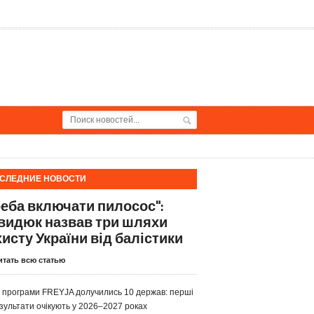
СЛЕДНИЕ НОВОСТИ
реба включати пилосос":
видюк назвав три шляхи
хисту України від балістики
итать всю статью
 програми FREYJA долучились 10 держав: перші
зультати очікують у 2026–2027 роках