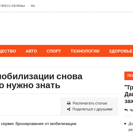
ПРЕСС-РЕЛИЗЫ
RU
ЩЕСТВО
АВТО
СПОРТ
ТЕХНОЛОГИИ
ЗДОРОВЬЕ
мобилизации снова
ПО
то нужно знать
"Т
Да
за
Распечатать статью
Поделиться с друзьями
Ч
н сервис бронирования от мобилизации.
До
ре