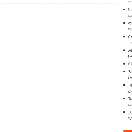
ре
За
да
Ро
ви
У 
по
Бл
ек
У 
Ро
ек
Оф
уд
Пр
до
ЄС
ві