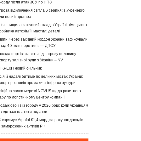
корду після атак ЗСУ по НПЗ
гроза відключення світла 6 серпня: в Укренерго
ли новий прогноз
сія знищила ключовий склад в Україні німецького
робника автохімії і мастил: деталі
липні через західний кордон України зафіксували
над 4,3 млн перетинів — ДПСУ
окада портів ставить під загрозу половину
спорту залізної руди з України – NV
НКРЕКП новий очільник
сія й надалі битиме по великих містах України:
сперт розповів про захист інфраструктури
іційна заява мережі NOVUS щодо ракетного
ару по логістичному центру компанії
одаж овочів із городу у 2026 році: коли українцям
ведеться платити податки
 спрямує Україні €1,4 млрд за рахунок доходів
д заморожених активів РФ