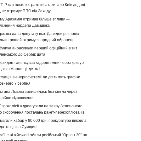
T: Росія посилює ракетні атаки, але Київ дедалі
дше отримує ППО від Заходу
му Арахамія отримав більше впливу —
яснення нардепа Давидюка
ржава дала депутату все: Давидюк розповів,
ільки грошей отримує народний обранець
Вучича анонсували перший офіційний візит
ленського до Сербії: дата
езидент анонсував кадрові зміни через кризу з
дою в Марганці: деталі
туація в енергосистемі: чи діятимуть графіки
ренерго 7 серпня
стина Львова залишилась без світла через
арійне відключення
Єврокомісії відреагували на заяву Зеленського
о скорочення постачань ракет-перехоплювачів
магали хабар у 80 000 грн: прокуратура викрила
датківців на Сумщині
раїнські військові збили російський "Орлан-30" на