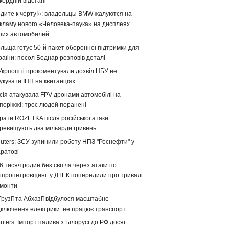
кордній відстані
дите к черту!»: владельцы BMW жалуются на
кламу нового «Человека-паука» на дисплеях
оих автомобилей
льща готує 50-й пакет оборонної підтримки для
раїни: посол Боднар розповів деталі
Укрпошті прокоментували дозвіл НБУ не
укувати ІПН на квитанціях
сія атакувала FPV-дронами автомобілі на
поріжжі: троє людей поранені
рати ROZETKA після російської атаки
ревищують два мільярди гривень
uters: ЗСУ зупинили роботу НПЗ "Роснефти" у
ратові
6 тисяч родин без світла через атаки по
іпропетровщині: у ДТЕК попередили про тривалі
монти
Грузії та Абхазії відбулося масштабне
дключення електрики: не працює транспорт
uters: Імпорт палива з Білорусі до РФ досяг