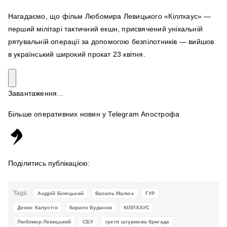
Нагадаємо, що фільм Любомира Левицького «Кіллхаус»
—
перший мілітарі тактичний екшн, присвячений унікальній
рятувальній операції за допомогою безпілотників — вийшов
в український широкий прокат 23 квітня.
Завантаження…
Більше оперативних новин у Telegram Апострофа
Поділитись публікацією:
Tags
Андрій Білецький
Василь Малюк
ГУР
Денис Капустін
Кирило Буданов
КІЛЛХАУС
Любомир Левицький
СБУ
третя штурмова бригада