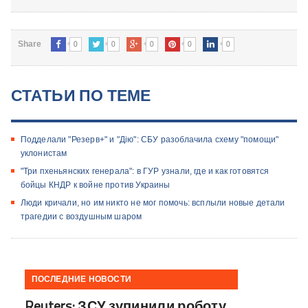
0
0
0
0
0
Share
СТАТЬИ ПО ТЕМЕ
Подделали "Резерв+" и "Дію": СБУ разоблачила схему "помощи"
уклонистам
"Три пхеньянских генерала": в ГУР узнали, где и как готовятся
бойцы КНДР к войне против Украины
Люди кричали, но им никто не мог помочь: всплыли новые детали
трагедии с воздушным шаром
ПОСЛЕДНИЕ НОВОСТИ
Reuters: ЗСУ зупинили роботу