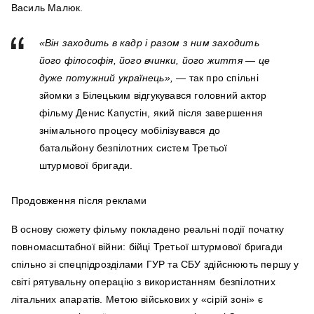
Василь Малюк.
«Він заходить в кадр і разом з ним заходить
його філософія, його вчинки, його життя — це
дуже потужний українець»,
— так про спільні
зйомки з Білецьким відгукувався головний актор
фільму Денис Капустін, який після завершення
знімального процесу мобілізувався до
батальйону безпілотних систем Третьої
штурмової бригади.
Продовження після реклами
В основу сюжету фільму покладено реальні події початку
повномасштабної війни: бійці Третьої штурмової бригади
спільно зі спецпідрозділами ГУР та СБУ здійснюють першу у
світі рятувальну операцію з використанням безпілотних
літальних апаратів. Метою військових у «сірій зоні» є