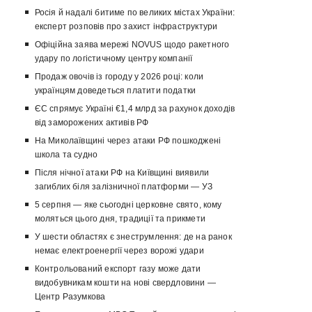
Росія й надалі битиме по великих містах України:
експерт розповів про захист інфраструктури
Офіційна заява мережі NOVUS щодо ракетного
удару по логістичному центру компанії
Продаж овочів із городу у 2026 році: коли
українцям доведеться платити податки
ЄС спрямує Україні €1,4 млрд за рахунок доходів
від заморожених активів РФ
На Миколаївщині через атаки РФ пошкоджені
школа та судно
Після нічної атаки РФ на Київщині виявили
загиблих біля залізничної платформи — УЗ
5 серпня — яке сьогодні церковне свято, кому
моляться цього дня, традиції та прикмети
У шести областях є знеструмлення: де на ранок
немає електроенергії через ворожі удари
Контрольований експорт газу може дати
видобувникам кошти на нові свердловини —
Центр Разумкова