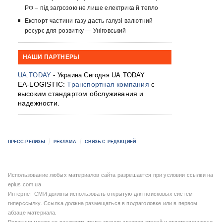
РФ – під загрозою не лише електрика й тепло
Експорт частини газу дасть галузі валютний
ресурс для розвитку — Уніговський
НАШИ ПАРТНЕРЫ
UA.TODAY
- Украина Сегодня UA.TODAY
EA-LOGISTIC:
Транспортная компания
с
высоким стандартом обслуживания и
надежности.
ПРЕСС-РЕЛИЗЫ
РЕКЛАМА
СВЯЗЬ С РЕДАКЦИЕЙ
Использование любых материалов сайта разрешается при условии ссылки на
eplus.com.ua
Интернет-СМИ должны использовать открытую для поисковых систем
гиперссылку. Ссылка должна размещаться в подзаголовке или в первом
абзаце материала.
Редакция может не разделять точку зрения авторов статей и ответственности