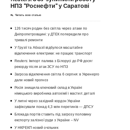
НПЗ "Роснефти" у Саратові
Читать всю статью
126 тисяч родин без світла через атаки по
Дніпропетровщині: у ДТЕК попередили про
тривалі ремонти
У Грузії та Абхазії відбулося масштабне
відключення електрики: не працює транспорт
Reuters: Імпорт палива з Білорусі до РФ досяг
рекорду після атак ЗСУ по НПЗ
Загроза відключення світла 6 серпня: в Укренерго
дали новий прогноз
Росія знищила ключовий склад в Україні
німецького виробника автохімії і мастил: деталі
У липні через західний кордон України
зафіксували понад 4,3 млн перетинів — ДПСУ
Блокада портів ставить під загрозу половину
експорту залізної руди з України – NV
У НКРЕКП новий очільник