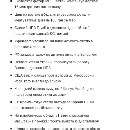
Ексдержсекретар МВС Тахтай компенсує державі
16 млн грн: визнав провину
Ціни на пальне в Україні знову зростають: чи
коштуватиме дизель 100 грн за літр
Єдиний НПЗ Грузії відмовився від російської
нафти після санкцій ЄС: деталі
Укренерго уточнило, чи вимикатимуть світло в
регіонах 4 серпня
РФ завдала удару по дитячій лікарні в Запоріжжі
Reuters: Атаки України паралізували роботу
Волгоградського НПЗ
США ввели санкції проти структур Міноборони
Росії: кого внесли до списку
Корецький назвав суму, якої бракує Україні для
підготовки енергетики до зими
FT: Кремль готує схему обходу заборони ЄС на
постачання російського газу
На виробничому об’єкті у Пермі спалахнула
масштабна пожежа: горить ємність із дизпаливом
Шмигаль розповів, що може стати головною ціллю