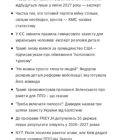
відбудуться лише у липні 2027 року — експерт
Частка тих, хто готовий терпіти війну стільки,
скільки необхідно, зросла — КМІС назвав
статистику
У ЄС змінили правила тимчасового захисту для
українських чоловіків: експерт розповів деталі
Трамп знову взявся за громадянство США –
підписав укази про обмеження "пологового
туризму"
"Не можна просто тягнути людей": Федоров
розкрив деталі реформи мобілізації, яку готувала
його команда
Трамп прокоментував прохання Зеленського про
ракети для ППО – що сказав
"Треба включати пилосос": Давидюк назвав три
шляхи захисту України від балістики
До програми FREYJA долучились 10 держав:
перші результати очікують у 2026–2027 роках
NYT: Росія посилює ракетні атаки, але Київ дедалі
рідше отримує ППО від Заходу