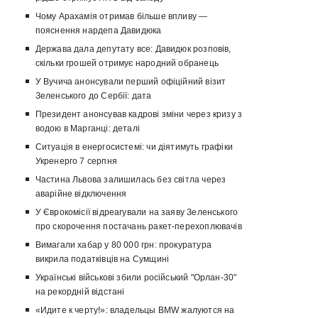
Чому Арахамія отримав більше впливу —
пояснення нардепа Давидюка
Держава дала депутату все: Давидюк розповів,
скільки грошей отримує народний обранець
У Вучича анонсували перший офіційний візит
Зеленського до Сербії: дата
Президент анонсував кадрові зміни через кризу з
водою в Марганці: деталі
Ситуація в енергосистемі: чи діятимуть графіки
Укренерго 7 серпня
Частина Львова залишилась без світла через
аварійне відключення
У Єврокомісії відреагували на заяву Зеленського
про скорочення постачань ракет-перехоплювачів
Вимагали хабар у 80 000 грн: прокуратура
викрила податківців на Сумщині
Українські військові збили російський "Орлан-30"
на рекордній відстані
«Идите к черту!»: владельцы BMW жалуются на