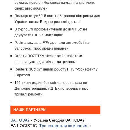
рекламу нового «Человека-паука» на дисплеях
своих автомобилей
Польща готує 50-й пакет оборонної підтримки для
України: посол Боднар розповів деталі
В Укрпошті прокоментували дозвіл НБУ не
друкувати ІПН на квитанціях
Росія атакувала FPV-дронами автомобілі на
Запоріжжі: троє людей поранені
Втрати ROZETKA після російської атаки
перевищують два мільярди гривень
Reuters: ЗСУ зупинили роботу НПЗ "Роснефти" у
Саратові
126 тисяч родин без світла через атаки по
Дніпропетровщині: у ДТЕК попередили про
тривалі ремонти
НАШИ ПАРТНЕРЫ
UA.TODAY
- Украина Сегодня UA.TODAY
EA-LOGISTIC:
Транспортная компания
с