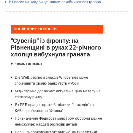
В России на кладбище нашли покойников без гробов
ПОСЛЕДНИЕ НОВОСТИ
"Сувенір" із фронту: на
Рівненщині в руках 22-річного
хлопця вибухнула граната
Читать всю статью
Die Welt: розгром складів Wildberries може
спричинити хвилю банкрутств у Росії
Мідь стрімко дорожчає: актуальна ціна металу на
світовому ринку
Як РЕБ працює проти балістики, "Шахедів" та
КАБів: роз'яснення "Флеша"
Призначення Федорова міністром оборони майже
неможливе: нардеп розповів деталі
Перші випробування української антибалістики