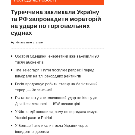
ПОСЛЕДНИЕ НОВОСТИ
Туреччина закликала Україну
та РФ запровадити мораторій
на удари по торговельних
суднах
Читать всю статью
Обстріл Одещини: енергетики вже заживили 90
тисяч абонентів
The Telegraph: Путін посилює репресії перед
виборами на тлі рекордних рейтингів
Росія продовжує робити ставку на балістичний
терор, — Зеленський
РФ може готувати масований удар по Києву до
Дня Незалежності — ISW назвав цілі
У Фінляндії пояснили, чому не передаватимуть
Україні ракети Patriot
У Болгарії викликали посла України через
інцидент із дроном