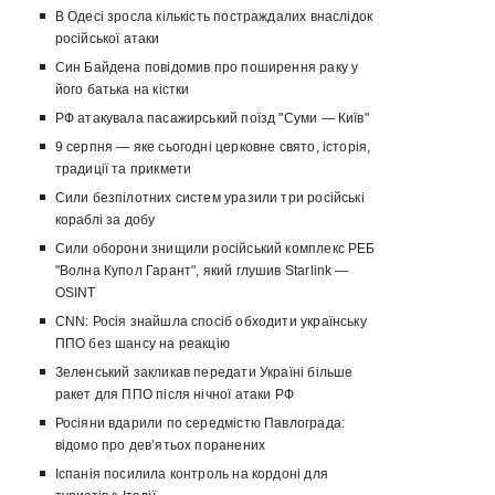
В Одесі зросла кількість постраждалих внаслідок
російської атаки
Син Байдена повідомив про поширення раку у
його батька на кістки
РФ атакувала пасажирський поїзд "Суми — Київ"
9 серпня — яке сьогодні церковне свято, історія,
традиції та прикмети
Сили безпілотних систем уразили три російські
кораблі за добу
Сили оборони знищили російський комплекс РЕБ
"Волна Купол Гарант", який глушив Starlink —
OSINT
CNN: Росія знайшла спосіб обходити українську
ППО без шансу на реакцію
Зеленський закликав передати Україні більше
ракет для ППО після нічної атаки РФ
Росіяни вдарили по середмістю Павлограда:
відомо про девʼятьох поранених
Іспанія посилила контроль на кордоні для