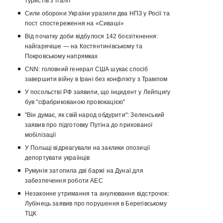
туристів з Італії
Сили оборони України уразили два НПЗ у Росії та
пост спостереження на «Сиваші»
Від початку доби відбулося 142 боєзіткнення:
найгарячіше — на Костянтинівському та
Покровському напрямках
CNN: головний генерал США шукає спосіб
завершити війну в Ірані без конфлікту з Трампом
У посольстві РФ заявили, що інцидент у Лейпцигу
був "сфабрикованою провокацією"
"Він думає, як свій народ обдурити": Зеленський
заявив про підготовку Путіна до прихованої
мобілізації
У Польщі відреагували на заклики опозиції
депортувати українців
Румунія затопила дві баржі на Дунаї для
забезпечення роботи АЕС
Незаконне утримання та анулювання відстрочок:
Лубінець заявив про порушення в Берегівському
ТЦК