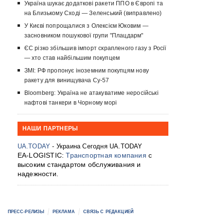
Україна шукає додаткові ракети ППО в Європі та
на Близькому Сході — Зеленський (виправлено)
У Києві попрощалися з Олексієм Юковим —
засновником пошукової групи "Плацдарм"
ЄС різко збільшив імпорт скрапленого газу з Росії
— хто став найбільшим покупцем
ЗМІ: РФ пропонує іноземним покупцям нову
ракету для винищувача Су-57
Bloomberg: Україна не атакуватиме неросійські
нафтові танкери в Чорному морі
НАШИ ПАРТНЕРЫ
UA.TODAY
- Украина Сегодня UA.TODAY
EA-LOGISTIC:
Транспортная компания
с
высоким стандартом обслуживания и
надежности.
ПРЕСС-РЕЛИЗЫ
РЕКЛАМА
СВЯЗЬ С РЕДАКЦИЕЙ