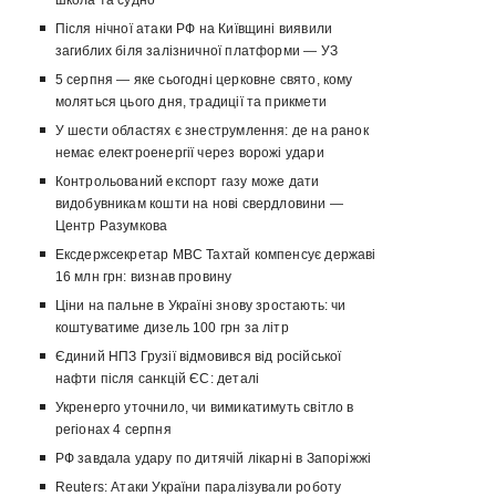
школа та судно
Після нічної атаки РФ на Київщині виявили
загиблих біля залізничної платформи — УЗ
5 серпня — яке сьогодні церковне свято, кому
моляться цього дня, традиції та прикмети
У шести областях є знеструмлення: де на ранок
немає електроенергії через ворожі удари
Контрольований експорт газу може дати
видобувникам кошти на нові свердловини —
Центр Разумкова
Ексдержсекретар МВС Тахтай компенсує державі
16 млн грн: визнав провину
Ціни на пальне в Україні знову зростають: чи
коштуватиме дизель 100 грн за літр
Єдиний НПЗ Грузії відмовився від російської
нафти після санкцій ЄС: деталі
Укренерго уточнило, чи вимикатимуть світло в
регіонах 4 серпня
РФ завдала удару по дитячій лікарні в Запоріжжі
Reuters: Атаки України паралізували роботу