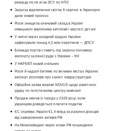
рекорду після атак ЗСУ по НПЗ
Загроза відключення світла 6 серпня: в Укренерго
дали новий прогноз
Росія знищила ключовий склад в Україні
німецького виробника автохімії і мастил: деталі
У липні через західний кордон України
зафіксували понад 4,3 млн перетинів — ДПСУ
Блокада портів ставить під загрозу половину
експорту залізної руди з України – NV
У НКРЕКП новий очільник
Росія й надалі битиме по великих містах України:
експерт розповів про захист інфраструктури
Офіційна заява мережі NOVUS щодо ракетного
удару по логістичному центру компанії
Продаж овочів із городу у 2026 році: коли
українцям доведеться платити податки
ЄС спрямує Україні €1,4 млрд за рахунок доходів
від заморожених активів РФ
На Миколаївщині через атаки РФ пошкоджені