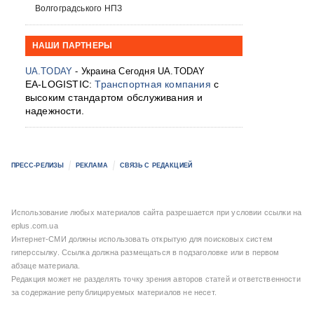
Волгоградського НПЗ
НАШИ ПАРТНЕРЫ
UA.TODAY
- Украина Сегодня UA.TODAY
EA-LOGISTIC:
Транспортная компания
с
высоким стандартом обслуживания и
надежности.
ПРЕСС-РЕЛИЗЫ
РЕКЛАМА
СВЯЗЬ С РЕДАКЦИЕЙ
Использование любых материалов сайта разрешается при условии ссылки на
eplus.com.ua
Интернет-СМИ должны использовать открытую для поисковых систем
гиперссылку. Ссылка должна размещаться в подзаголовке или в первом
абзаце материала.
Редакция может не разделять точку зрения авторов статей и ответственности
за содержание републицируемых материалов не несет.