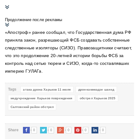
Продолжение после рекламы
«Апостроф» ранее сообщал, что Государственная дума РФ
приняла закон, разрешающий ФСБ создавать собственные
следственные изоляторы (СИЗО). Правозащитники считают,
что это продолжение 20-летней истории борьбы ФСБ за
контроль над сетью тюрем и СИЗО,
когда-то составлявших
империю ГУЛАГа.
Tags
атака дрона Харьков 11 июля
дрон-камикадзе шахед
медучреждение Харьков повреждения
обстрел Харьков 2025
Салтовский район обстрел
0
0
0
0
0
Share