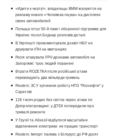
«Идите к черту!»: владельцы BMW жалуются на
рекламу нового «Человека-паука» на дисплеях
своих автомобилей
Польща готує 50-й пакет оборонної підтримки для
України: посол Боднар розповів деталі
В Укрпошті прокоментували дозвіл НБУ не
друкувати ІПН на квитанціях
Росія атакувала FPV-дронами автомобілі на
Запоріжжі: троє людей поранені
Втрати ROZETKA після російської атаки
перевищують два мільярди гривень
Reuters: ЗСУ зупинили роботу НПЗ "Роснефти" у
Саратові
126 тисяч родин без світла через атаки по
Дніпропетровщині: у ДТЕК попередили про
тривалі ремонти
У Грузії та Абхазії відбулося масштабне
відключення електрики: не працює транспорт
Reuters: Імпорт палива з Білорусі до РФ досяг