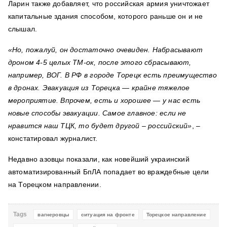
Ларин также добавляет, что российская армия уничтожает
капитальные здания способом, которого раньше он и не
слышал.
«Но, пожалуй, он достаточно очевиден. Набрасывают
дроном 4-5 целых ТМ-ок, после этого сбрасывают,
например, ВОГ. В РФ в городе Торецк есть преимущество
в дронах. Эвакуация из Торецка — крайне тяжелое
мероприятие. Впрочем, есть и хорошее — у нас есть
новые способы эвакуации. Самое главное: если не
нравится наш ТЦК, то будет другой – российский»
, –
констатировал журналист.
Недавно азовцы показали, как новейший украинский
автоматизированный БпЛА попадает во враждебные цели
на Торецком направлении.
Tags
вагнеровцы
ситуация на фронте
Торецкое направление