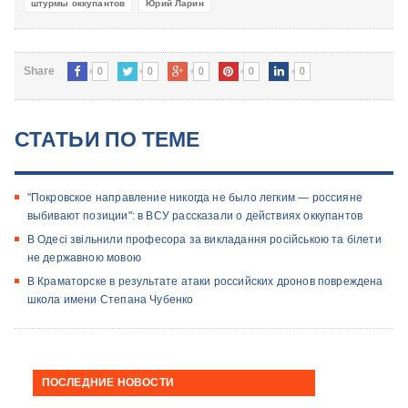
штурмы оккупантов
Юрий Ларин
0
0
0
0
0
Share
СТАТЬИ ПО ТЕМЕ
"Покровское направление никогда не было легким — россияне
выбивают позиции": в ВСУ рассказали о действиях оккупантов
В Одесі звільнили професора за викладання російською та білети
не державною мовою
В Краматорске в результате атаки российских дронов повреждена
школа имени Степана Чубенко
ПОСЛЕДНИЕ НОВОСТИ