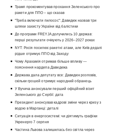
Трамп прокоментував прохання Зеленського про
ракети для ППО – що сказав
"Треба включати пилосос": Давидюк назвав три
шляхи захисту України від балістики
До програми FREYJA долучились 10 держав:
перші результати очікують у 2026–2027 роках
NYT: Росія посилює ракетні атаки, але Київ дедалі
рідше отримує ППО від Заходу
Чому Арахамія отримав більше впливу —
пояснення нардепа Давидюка
Держава дала депутату все: Давидюк розповів,
скільки грошей отримує народний обранець
У Вучича анонсували перший офіційний візит
Зеленського до Сербії: дата
Президент анонсував кадрові зміни через кризу з
водою в Марганці: деталі
Ситуація в енергосистемі: чи діятимуть графіки
Укренерго 7 серпня
Частина Львова залишилась без світла через