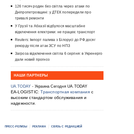
126 тисяч родин без світла через атаки по
Дніпропетровщині: у ДТЕК попередили про
тривалі ремонти
У Грузії та Абхазії відбулося масштабне
відключення електрики: не працює транспорт
Reuters: Імпорт палива з Білорусі до РФ досяг
рекорду після атак ЗСУ по НПЗ
Загроза відключення світла 6 серпня: в Укренерго
дали новий прогноз
НАШИ ПАРТНЕРЫ
UA.TODAY
- Украина Сегодня UA.TODAY
EA-LOGISTIC:
Транспортная компания
с
высоким стандартом обслуживания и
надежности.
ПРЕСС-РЕЛИЗЫ
РЕКЛАМА
СВЯЗЬ С РЕДАКЦИЕЙ