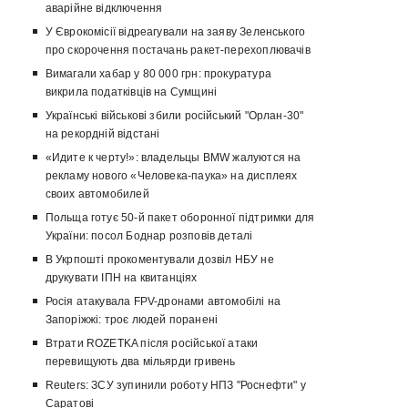
аварійне відключення
У Єврокомісії відреагували на заяву Зеленського
про скорочення постачань ракет-перехоплювачів
Вимагали хабар у 80 000 грн: прокуратура
викрила податківців на Сумщині
Українські військові збили російський "Орлан-30"
на рекордній відстані
«Идите к черту!»: владельцы BMW жалуются на
рекламу нового «Человека-паука» на дисплеях
своих автомобилей
Польща готує 50-й пакет оборонної підтримки для
України: посол Боднар розповів деталі
В Укрпошті прокоментували дозвіл НБУ не
друкувати ІПН на квитанціях
Росія атакувала FPV-дронами автомобілі на
Запоріжжі: троє людей поранені
Втрати ROZETKA після російської атаки
перевищують два мільярди гривень
Reuters: ЗСУ зупинили роботу НПЗ "Роснефти" у
Саратові