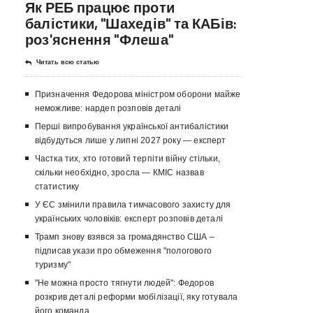
Як РЕБ працює проти
балістики, "Шахедів" та КАБів:
роз'яснення "Флеша"
Читать всю статью
Призначення Федорова міністром оборони майже
неможливе: нардеп розповів деталі
Перші випробування української антибалістики
відбудуться лише у липні 2027 року — експерт
Частка тих, хто готовий терпіти війну стільки,
скільки необхідно, зросла — КМІС назвав
статистику
У ЄС змінили правила тимчасового захисту для
українських чоловіків: експерт розповів деталі
Трамп знову взявся за громадянство США –
підписав укази про обмеження "пологового
туризму"
"Не можна просто тягнути людей": Федоров
розкрив деталі реформи мобілізації, яку готувала
його команда