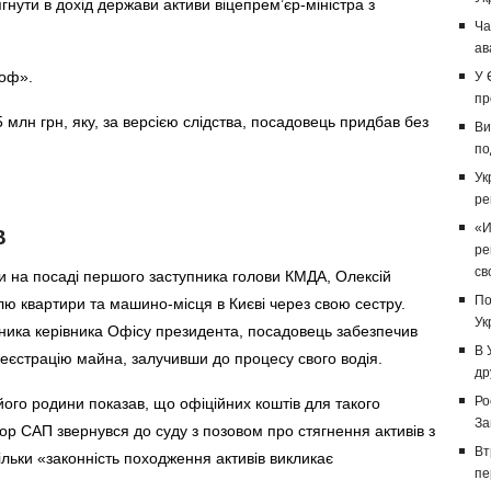
нути в дохід держави активи віцепрем’єр-міністра з
Ча
ав
роф».
У 
пр
 млн грн, яку, за версією слідства, посадовець придбав без
Ви
по
Ук
ре
В
«И
ре
св
и на посаді першого заступника голови КМДА, Олексій
По
лю квартири та машино-місця в Києві через свою сестру.
Ук
пника керівника Офісу президента, посадовець забезпечив
В 
єстрацію майна, залучивши до процесу свого водія.
др
Ро
 його родини показав, що офіційних коштів для такого
За
ор САП звернувся до суду з позовом про стягнення активів з
Вт
ільки «законність походження активів викликає
пе