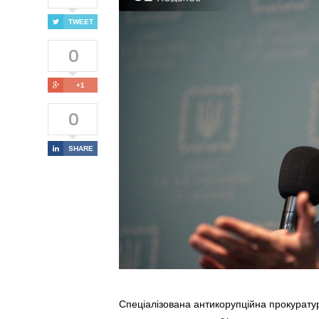
TWEET
0
+1
0
SHARE
Спеціалізована антикорупційна прокурату