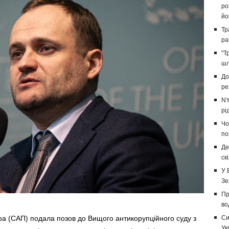
ро
йо
Тр
ра
"Т
шл
До
ре
NY
рі
Чо
по
Де
ск
У 
Зе
Пр
во
ра (САП) подала позов до Вищого антикорупційного суду з
Си
Ук