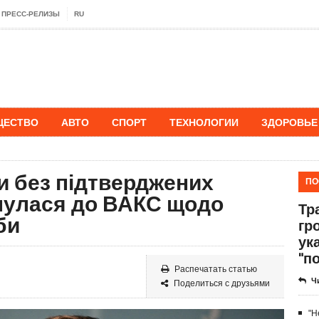
ПРЕСС-РЕЛИЗЫ
RU
ЩЕСТВО
АВТО
СПОРТ
ТЕХНОЛОГИИ
ЗДОРОВЬЕ
и без підтверджених
ПО
нулася до ВАКС щодо
Тр
би
гр
ук
"п
Распечатать статью
Ч
Поделиться с друзьями
"Н