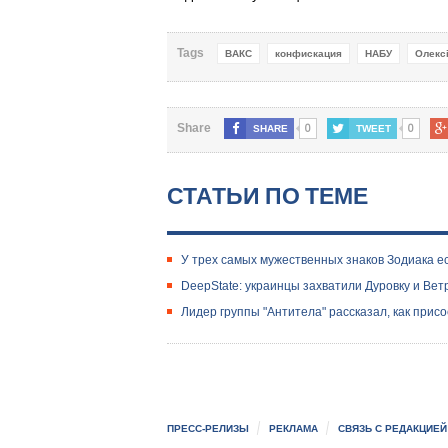
Tags
ВАКС
конфискация
НАБУ
Олекс
0
0
Share
SHARE
TWEET
СТАТЬИ ПО ТЕМЕ
У трех самых мужественных знаков Зодиака ес
DeepState: украинцы захватили Дуровку и Вет
Лидер группы "Антитела" рассказал, как прис
ПРЕСС-РЕЛИЗЫ
РЕКЛАМА
СВЯЗЬ С РЕДАКЦИЕЙ