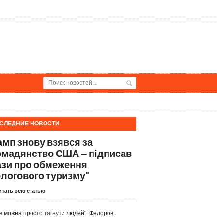
СЛЕДНИЕ НОВОСТИ
амп знову взявся за
омадянство США – підписав
ази про обмеження
ологового туризму"
итать всю статью
е можна просто тягнути людей": Федоров