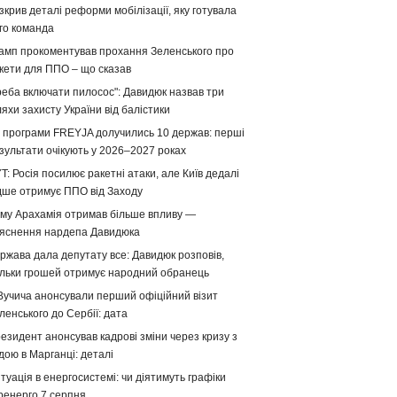
зкрив деталі реформи мобілізації, яку готувала
го команда
амп прокоментував прохання Зеленського про
кети для ППО – що сказав
реба включати пилосос": Давидюк назвав три
яхи захисту України від балістики
 програми FREYJA долучились 10 держав: перші
зультати очікують у 2026–2027 роках
T: Росія посилює ракетні атаки, але Київ дедалі
дше отримує ППО від Заходу
му Арахамія отримав більше впливу —
яснення нардепа Давидюка
ржава дала депутату все: Давидюк розповів,
ільки грошей отримує народний обранець
Вучича анонсували перший офіційний візит
ленського до Сербії: дата
езидент анонсував кадрові зміни через кризу з
дою в Марганці: деталі
туація в енергосистемі: чи діятимуть графіки
ренерго 7 серпня