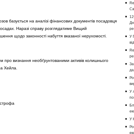
Re
Са
12
зов базується на аналізі фінансових документів посадовця
Дн
посадах. Наразі справу розглядатиме Вищий
ре
ішення щодо законності набуття вказаної нерухомості.
У 
ві
Re
ре
ом про визнання необґрунтованими активів колишнього
За
дра Хейла.
да
Ро
ви
У 
по
острофа
Бл
ек
У 
Ро
ек