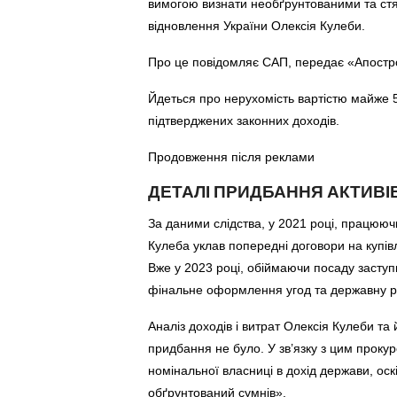
вимогою визнати необґрунтованими та стяг
відновлення України Олексія Кулеби.
Про це повідомляє САП, передає «Апост
Йдеться про нерухомість вартістю майже 5
підтверджених законних доходів.
Продовження після реклами
ДЕТАЛІ ПРИДБАННЯ АКТИВІ
За даними слідства, у 2021 році, працююч
Кулеба уклав попередні договори на купів
Вже у 2023 році, обіймаючи посаду засту
фінальне оформлення угод та державну ре
Аналіз доходів і витрат Олексія Кулеби та
придбання не було. У зв’язку з цим прокур
номінальної власниці в дохід держави, оск
обґрунтований сумнів».