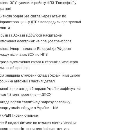
uters: ЗСУ зупинили роботу НПЗ "Роснефти" у
ратові
6 тисяч родин без світла через атаки по
іпропетровщині: у ДТЕК попередили про тривалі
монти
Грузії та Абхазії відбулося масштабне
дключення електрики: не працює транспорт
uters: Імпорт палива з Білорусі до РФ досяг
корду після атак ЗСУ по НПЗ
гроза відключення світла 6 серпня: в Укренерго
ли новий прогноз
сія знищила ключовий склад в Україні німецького
робника автохімії і мастил: деталі
липні через західний кордон України зафіксували
над 4,3 млн перетинів — ДПСУ
окада портів ставить під загрозу половину
спорту залізної руди з України – NV
НКРЕКП новий очільник
сія й надалі битиме по великих містах України:
сперт розповів про захист інфраструктури