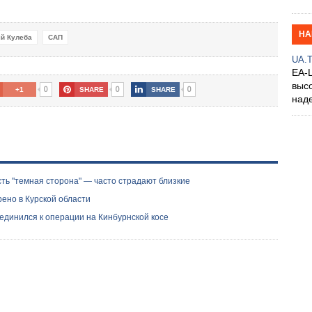
НА
ій Кулеба
САП
UA.
EA-
выс
0
0
0
+1
SHARE
SHARE
над
ть "темная сторона" — часто страдают близкие
рено в Курской области
оединился к операции на Кинбурнской косе