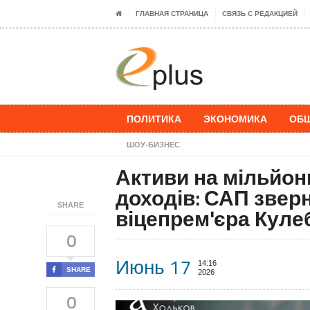
ГЛАВНАЯ СТРАНИЦА
СВЯЗЬ С РЕДАКЦИЕЙ
ПОЛИТИКА
ЭКОНОМИКА
ОБ
ШОУ-БИЗНЕС
Активи на мільйон
доходів: САП звер
SHARE
віцепрем'єра Куле
0
Июнь 17
14:16
SHARE
2026
0