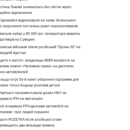
стина Львова залишилась без світла через
арійне відключення
Єврокомісії відреагували на заяву Зеленського
о скорочення постачань ракет-перехоплювачів
магали хабар у 80 000 грн: прокуратура викрила
датківців на Сумщині
раїнські військові збили російський "Орлан-30" на
кордній відстані
дите к черту!»: владельцы BMW жалуются на
кламу нового «Человека-паука» на дисплеях
оих автомобилей
льща готує 50-й пакет оборонної підтримки для
раїни: посол Боднар розповів деталі
Укрпошті прокоментували дозвіл НБУ не
укувати ІПН на квитанціях
сія атакувала FPV-дронами автомобілі на
поріжжі: троє людей поранені
рати ROZETKA після російської атаки
ревищують два мільярди гривень