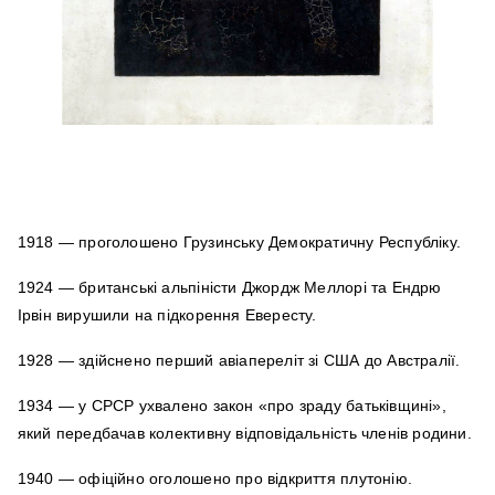
1918 — проголошено Грузинську Демократичну Республіку.
1924 — британські альпіністи Джордж Меллорі та Ендрю
Ірвін вирушили на підкорення Евересту.
1928 — здійснено перший авіапереліт зі США до Австралії.
1934 — у СРСР ухвалено закон «про зраду батьківщині»,
який передбачав колективну відповідальність членів родини.
1940 — офіційно оголошено про відкриття плутонію.