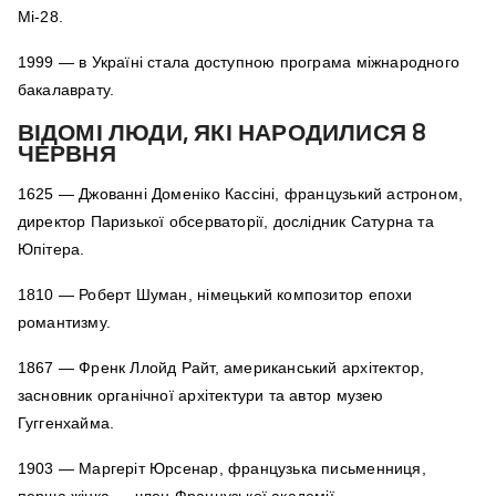
Мі-28.
1999 — в Україні стала доступною програма міжнародного
бакалаврату.
ВІДОМІ ЛЮДИ, ЯКІ НАРОДИЛИСЯ 8
ЧЕРВНЯ
1625 — Джованні Доменіко Кассіні, французький астроном,
директор Паризької обсерваторії, дослідник Сатурна та
Юпітера.
1810 — Роберт Шуман, німецький композитор епохи
романтизму.
1867 — Френк Ллойд Райт, американський архітектор,
засновник органічної архітектури та автор музею
Гуггенхайма.
1903 — Маргеріт Юрсенар, французька письменниця,
перша жінка — член Французької академії.