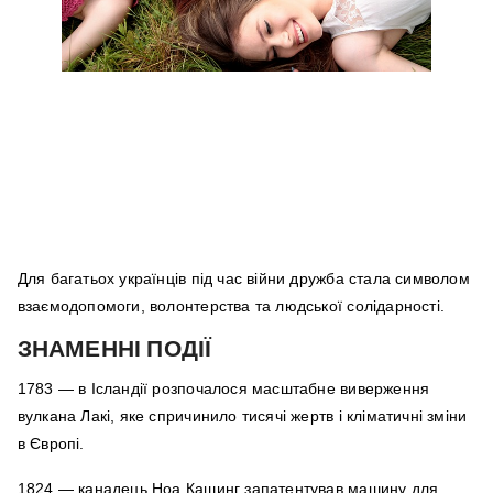
Для багатьох українців під час війни дружба стала символом
взаємодопомоги, волонтерства та людської солідарності.
ЗНАМЕННІ ПОДІЇ
1783 — в Ісландії розпочалося масштабне виверження
вулкана Лакі, яке спричинило тисячі жертв і кліматичні зміни
в Європі.
1824 — канадець Ноа Кашинг запатентував машину для