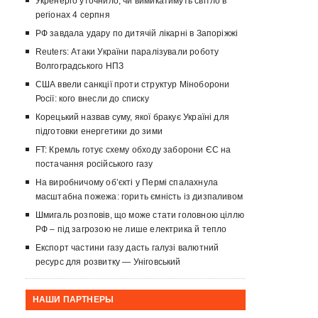
Укренерго уточнило, чи вимикатимуть світло в
регіонах 4 серпня
РФ завдала удару по дитячій лікарні в Запоріжжі
Reuters: Атаки України паралізували роботу
Волгоградського НПЗ
США ввели санкції проти структур Міноборони
Росії: кого внесли до списку
Корецький назвав суму, якої бракує Україні для
підготовки енергетики до зими
FT: Кремль готує схему обходу заборони ЄС на
постачання російського газу
На виробничому об’єкті у Пермі спалахнула
масштабна пожежа: горить ємність із дизпаливом
Шмигаль розповів, що може стати головною ціллю
РФ – під загрозою не лише електрика й тепло
Експорт частини газу дасть галузі валютний
ресурс для розвитку — Уніговський
НАШИ ПАРТНЕРЫ