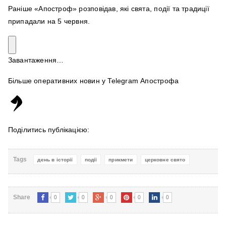
Раніше «Апостроф» розповідав, які свята, події та традиції
припадали на 5 червня.
Завантаження…
Більше оперативних новин у Telegram Апострофа
Поділитись публікацією:
Tags
день в історії
події
прикмети
церковне свято
0
0
0
0
0
Share