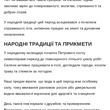
закликає вірян до поміркованості, молитви, стриманості та
добрих справ.
У народній традиції цей період асоціювався з початком
справжнього літа, активною працею на землі та духовним
оновленням.
НАРОДНІ ТРАДИЦІЇ ТА ПРИКМЕТИ
У народному календарі початок Петрового посту
символізував перехід до повноцінного літнього циклу робіт.
Селяни активно працювали в полі, доглядали городи, косили
траву та стежили за погодою.
Наші предки вірили, що вода в цей період має особливу
силу, тому вмивання ранковою росою або джерельною
водою вважалося корисним для здоров’я та очищення.
День також пов’язували з дружбою та примиренням.
Вважалося, що сварки на початку посту можуть принести