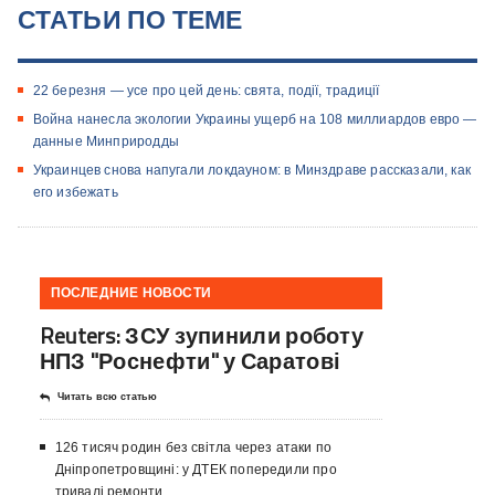
СТАТЬИ ПО ТЕМЕ
22 березня — усе про цей день: свята, події, традиції
Война нанесла экологии Украины ущерб на 108 миллиардов евро —
данные Минприродды
Украинцев снова напугали локдауном: в Минздраве рассказали, как
его избежать
ПОСЛЕДНИЕ НОВОСТИ
Reuters: ЗСУ зупинили роботу
НПЗ "Роснефти" у Саратові
Читать всю статью
126 тисяч родин без світла через атаки по
Дніпропетровщині: у ДТЕК попередили про
тривалі ремонти