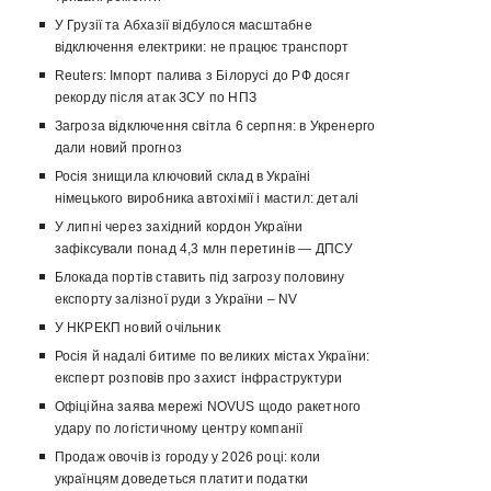
У Грузії та Абхазії відбулося масштабне
відключення електрики: не працює транспорт
Reuters: Імпорт палива з Білорусі до РФ досяг
рекорду після атак ЗСУ по НПЗ
Загроза відключення світла 6 серпня: в Укренерго
дали новий прогноз
Росія знищила ключовий склад в Україні
німецького виробника автохімії і мастил: деталі
У липні через західний кордон України
зафіксували понад 4,3 млн перетинів — ДПСУ
Блокада портів ставить під загрозу половину
експорту залізної руди з України – NV
У НКРЕКП новий очільник
Росія й надалі битиме по великих містах України:
експерт розповів про захист інфраструктури
Офіційна заява мережі NOVUS щодо ракетного
удару по логістичному центру компанії
Продаж овочів із городу у 2026 році: коли
українцям доведеться платити податки