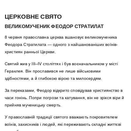
ЦЕРКОВНЕ СВЯТО
ВЕЛИКОМУЧЕНИК ФЕОДОР СТРАТИЛАТ
8 червня православна церква вшановує великомученика
Феодора Стратилата — одного з найшанованіших воїнів-
християн ранньої Церкви.
Святий жив у III–IV століттях і був воєначальником у місті
Гераклея. Він прославився не лише військовими
здібностями, а й глибокою вірою та милосердям.
За переказами, Феодор відкрито сповідував християнство в
часи гонінь. Попри погрози та катування, він не зрікся віри й
прийняв мученицьку смерть.
У православній традиції святого вважають покровителем
воїнів, захисників і людей, які переживають складні життєві