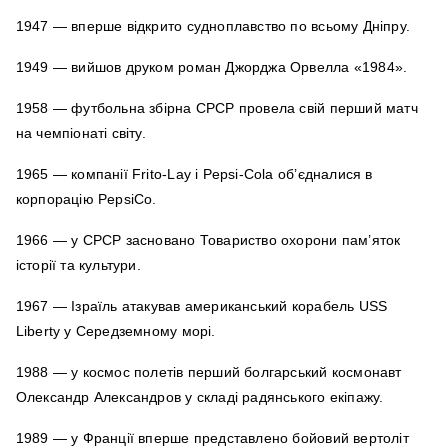
1947 — вперше відкрито судноплавство по всьому Дніпру.
1949 — вийшов друком роман Джорджа Орвелла «1984».
1958 — футбольна збірна СРСР провела свій перший матч
на чемпіонаті світу.
1965 — компанії Frito-Lay і Pepsi-Cola об’єдналися в
корпорацію PepsiCo.
1966 — у СРСР засновано Товариство охорони пам’яток
історії та культури.
1967 — Ізраїль атакував американський корабель USS
Liberty у Середземному морі.
1988 — у космос полетів перший болгарський космонавт
Олександр Александров у складі радянського екіпажу.
1989 — у Франції вперше представлено бойовий вертоліт