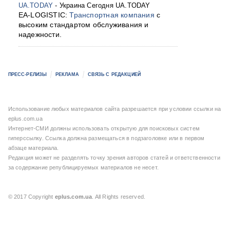
UA.TODAY
- Украина Сегодня UA.TODAY
EA-LOGISTIC:
Транспортная компания
с
высоким стандартом обслуживания и
надежности.
ПРЕСС-РЕЛИЗЫ
РЕКЛАМА
СВЯЗЬ С РЕДАКЦИЕЙ
Использование любых материалов сайта разрешается при условии ссылки на
eplus.com.ua
Интернет-СМИ должны использовать открытую для поисковых систем
гиперссылку. Ссылка должна размещаться в подзаголовке или в первом
абзаце материала.
Редакция может не разделять точку зрения авторов статей и ответственности
за содержание републицируемых материалов не несет.
© 2017 Copyright
eplus.com.ua
. All Rights reserved.