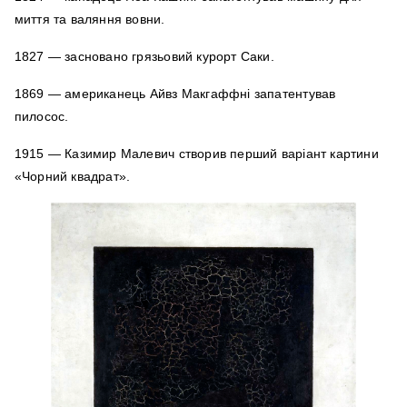
миття та валяння вовни.
1827 — засновано грязьовий курорт Саки.
1869 — американець Айвз Макгаффні запатентував
пилосос.
1915 — Казимир Малевич створив перший варіант картини
«Чорний квадрат».