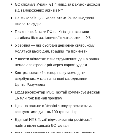
ЄС спрямує Україні €1,4 млрд за рахунок доходів
від заморожених активів РФ
На Миколаївщині через атаки РФ пошкоджені
школа та судно
Після нічної атаки РФ на Київщині виявили
загиблих біля залізничної платформи — УЗ
5 серпня — яке сьогодні церковне свято, кому
моляться цього дня, традиції та прикмети
У шести областях є знеструмлення: де на ранок
немає електроенергії через ворожі удари
Контрольований експорт газу може дати
видобувникам кошти на нові свердловини —
Центр Разумкова
Ексдержсекретар МВС Тахтай компенсує державі
16 млн грн: визнав провину
Ціни на пальне в Україні знову зростають: чи
коштуватиме дизель 100 грн за літр
Єдиний НПЗ Грузії відмовився від російської
нафти після санкцій ЄС: деталі