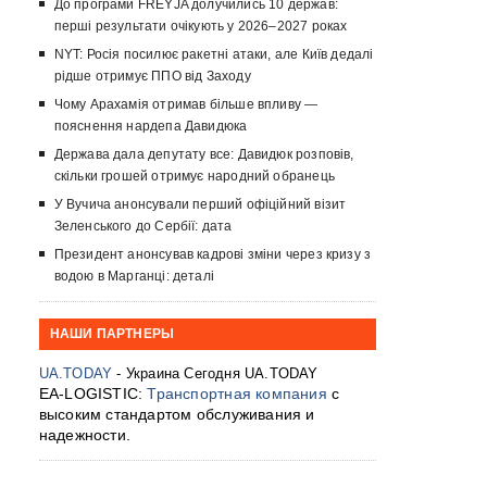
До програми FREYJA долучились 10 держав:
перші результати очікують у 2026–2027 роках
NYT: Росія посилює ракетні атаки, але Київ дедалі
рідше отримує ППО від Заходу
Чому Арахамія отримав більше впливу —
пояснення нардепа Давидюка
Держава дала депутату все: Давидюк розповів,
скільки грошей отримує народний обранець
У Вучича анонсували перший офіційний візит
Зеленського до Сербії: дата
Президент анонсував кадрові зміни через кризу з
водою в Марганці: деталі
НАШИ ПАРТНЕРЫ
UA.TODAY
- Украина Сегодня UA.TODAY
EA-LOGISTIC:
Транспортная компания
с
высоким стандартом обслуживания и
надежности.