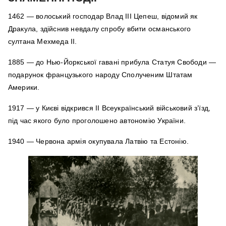
1462 — волоський господар Влад III Цепеш, відомий як
Дракула, здійснив невдалу спробу вбити османського
султана Мехмеда II.
1885 — до Нью-Йоркської гавані прибула Статуя Свободи —
подарунок французького народу Сполученим Штатам
Америки.
1917 — у Києві відкрився II Всеукраїнський військовий з’їзд,
під час якого було проголошено автономію України.
1940 — Червона армія окупувала Латвію та Естонію.