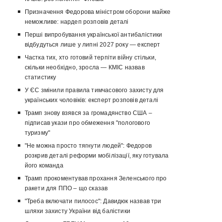
Призначення Федорова міністром оборони майже
неможливе: нардеп розповів деталі
Перші випробування української антибалістики
відбудуться лише у липні 2027 року — експерт
Частка тих, хто готовий терпіти війну стільки,
скільки необхідно, зросла — КМІС назвав
статистику
У ЄС змінили правила тимчасового захисту для
українських чоловіків: експерт розповів деталі
Трамп знову взявся за громадянство США –
підписав укази про обмеження "пологового
туризму"
"Не можна просто тягнути людей": Федоров
розкрив деталі реформи мобілізації, яку готувала
його команда
Трамп прокоментував прохання Зеленського про
ракети для ППО – що сказав
"Треба включати пилосос": Давидюк назвав три
шляхи захисту України від балістики