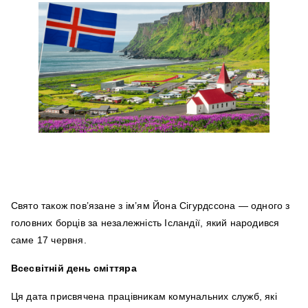
Свято також пов’язане з ім’ям Йона Сігурдссона — одного з
головних борців за незалежність Ісландії, який народився
саме 17 червня.
Всесвітній день сміттяра
Ця дата присвячена працівникам комунальних служб, які