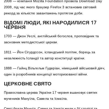
2008 — компанія Mozilla Foundation провела Download Day
2008, під час якого браузер Firefox 3 встановив світовий
рекорд за кількістю завантажень протягом доби.
ВІДОМІ ЛЮДИ, ЯКІ НАРОДИЛИСЯ 17
ЧЕРВНЯ
1703 — Джон Уеслі, англійський богослов, проповідник та
засновник методистської церкви.
1811 — Йон Сігурдссон, ісландський політик, борець за
незалежність Ісландії та автор конституції країни.
1888 — Гайнц Вільгельм Гудеріан, німецький військовий діяч,
один із розробників концепції моторизованої війни.
ЦЕРКОВНЕ СВЯТО
Православна церква України 17 червня вшановує святих
мучеників Мануїла, Савела та Ісмаїла.
Святі брати Мануїл, Савел та Ісмаїл жили у IV столітті та