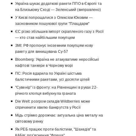
Україна шукає додаткові ракети ППО в Європі та
на Близькому Сході — Зеленський (виправлено)
У Києві попрощалися з Олексієм Юковим —
засновником пошукової групи "Плацдарм"
ЄС різко збільшив імпорт скрапленого газу з Росії
— хто став найбільшим покупцем
ЗМІ: РФ пропонує іноземним покупцям нову
ракету для винищувача Су-57
Bloomberg: Україна не атакуватиме неросійські
нафтові танкери в Чорному морі
ПС: Росія вдарила по Україні шістьма
балістичними ракетами, усі досягли цілей
"Сувенір" із фронту: на Рівненщині в руках 22-
річного хлопця вибухнула граната
Die Welt: розгром складів Wildberries може
спричинити хвилю банкрутств у Росії
Мідь стрімко дорожчає: актуальна ціна металу на
світовому ринку
Як РЕБ працює проти балістики, "Шахедів" та
КАБів: роз'яснення "Флеша"