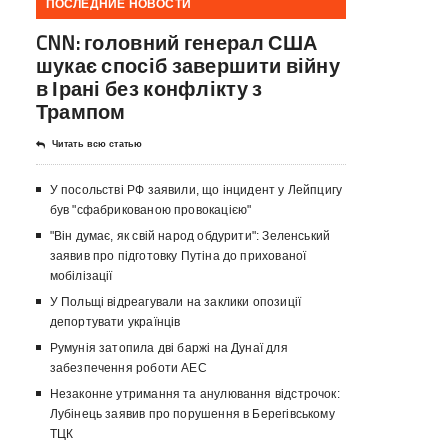
ПОСЛЕДНИЕ НОВОСТИ
CNN: головний генерал США
шукає спосіб завершити війну
в Ірані без конфлікту з
Трампом
Читать всю статью
У посольстві РФ заявили, що інцидент у Лейпцигу
був "сфабрикованою провокацією"
"Він думає, як свій народ обдурити": Зеленський
заявив про підготовку Путіна до прихованої
мобілізації
У Польщі відреагували на заклики опозиції
депортувати українців
Румунія затопила дві баржі на Дунаї для
забезпечення роботи АЕС
Незаконне утримання та анулювання відстрочок:
Лубінець заявив про порушення в Берегівському
ТЦК