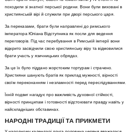
походили зі знатної перської родини. Вони були виховані в
християнській вірі й служили при дворі перського царя.
За переказами, брати були направлені до римського
імператора Юліана Відступника як посли для ведення
переговорів. Під час перебування в Римській імперії вони
відкрито засвідчили свою християнську віру та відмовилися
брати участь у язичницьких обрядах.
За це їх було піддано жорстоким тортурам і страчено.
Християни шанують братів як приклад мужності, вірності
своїм переконанням і незламності перед переслідуваннями.
Їхній подвиг нагадує про важливість духовної стійкості,
вірності принципам і готовності відстоювати правду навіть у
найскладніших обставинах.
НАРОДНІ ТРАДИЦІЇ ТА ПРИКМЕТИ
У народному календарі друга половина червня вважалася