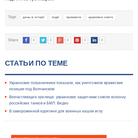
Tags
день в історії
події
прикмети
церковне свято
0
0
0
0
0
Share
СТАТЬИ ПО ТЕМЕ
Украинские пограничники показали, как уничтожили вражеские
позиции под Волчанском
Впечатляющее зрелище: украинские защитники сожгли колонну
российских танков и БМП. Видео
В замороженной курятине для военных нашли иглу