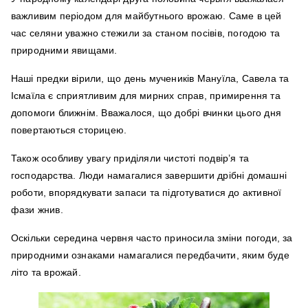
важливим періодом для майбутнього врожаю. Саме в цей
час селяни уважно стежили за станом посівів, погодою та
природними явищами.
Наші предки вірили, що день мучеників Мануїла, Савела та
Ісмаїла є сприятливим для мирних справ, примирення та
допомоги ближнім. Вважалося, що добрі вчинки цього дня
повертаються сторицею.
Також особливу увагу приділяли чистоті подвір’я та
господарства. Люди намагалися завершити дрібні домашні
роботи, впорядкувати запаси та підготуватися до активної
фази жнив.
Оскільки середина червня часто приносила зміни погоди, за
природними ознаками намагалися передбачити, яким буде
літо та врожай.