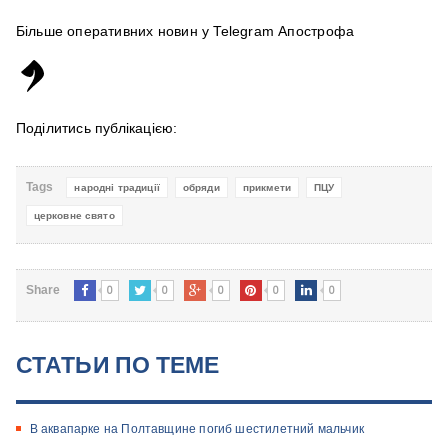
Більше оперативних новин у Telegram Апострофа
Поділитись публікацією:
Tags
народні традиції
обряди
прикмети
ПЦУ
церковне свято
0
0
0
0
0
Share
СТАТЬИ ПО ТЕМЕ
В аквапарке на Полтавщине погиб шестилетний мальчик