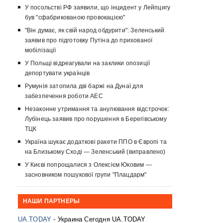
У посольстві РФ заявили, що інцидент у Лейпцигу
був "сфабрикованою провокацією"
"Він думає, як свій народ обдурити": Зеленський
заявив про підготовку Путіна до прихованої
мобілізації
У Польщі відреагували на заклики опозиції
депортувати українців
Румунія затопила дві баржі на Дунаї для
забезпечення роботи АЕС
Незаконне утримання та анулювання відстрочок:
Лубінець заявив про порушення в Берегівському
ТЦК
Україна шукає додаткові ракети ППО в Європі та
на Близькому Сході — Зеленський (виправлено)
У Києві попрощалися з Олексієм Юковим —
засновником пошукової групи "Плацдарм"
НАШИ ПАРТНЕРЫ
UA.TODAY
- Украина Сегодня UA.TODAY