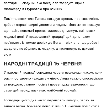
пастиря — людини, яка поєднала твердість віри з
милосердям і турботою про ближніх.
Пам’ять святителя Тихона нагадує вірянам про важливість
добрих справ і щирої допомоги людям. Його життя показує,
що навіть невеликі прояви милосердя можуть змінювати
людські долі. У православній традиції цей день також
пов’язують із темою довіри до Бога — віри в те, що добро і
щедрість не збіднюють людину, а примножують духовні
сили.
НАРОДНІ ТРАДИЦІЇ 16 ЧЕРВНЯ
У народній традиції середина червня вважалася часом, коли
земля остаточно «входить у літо». Люди уважно спостерігали
за погодою, станом посівів і дерев, адже вважалося, що
саме цей період визначає майбутній урожай.
Господарі цього дня часто перевіряли комори, засіки та
запаси зерна. Існувало повір’я: якщо 16 червня поділитися