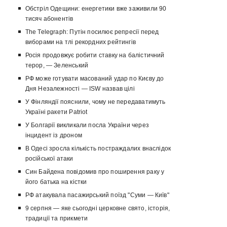
Обстріл Одещини: енергетики вже заживили 90
тисяч абонентів
The Telegraph: Путін посилює репресії перед
виборами на тлі рекордних рейтингів
Росія продовжує робити ставку на балістичний
терор, — Зеленський
РФ може готувати масований удар по Києву до
Дня Незалежності — ISW назвав цілі
У Фінляндії пояснили, чому не передаватимуть
Україні ракети Patriot
У Болгарії викликали посла України через
інцидент із дроном
В Одесі зросла кількість постраждалих внаслідок
російської атаки
Син Байдена повідомив про поширення раку у
його батька на кістки
РФ атакувала пасажирський поїзд "Суми — Київ"
9 серпня — яке сьогодні церковне свято, історія,
традиції та прикмети