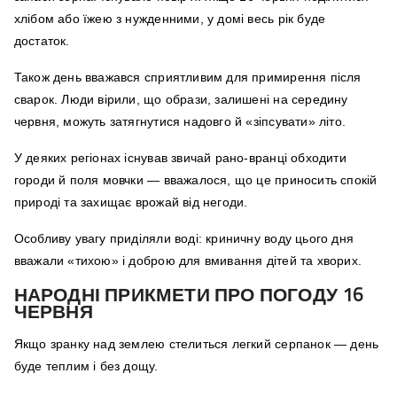
хлібом або їжею з нужденними, у домі весь рік буде
достаток.
Також день вважався сприятливим для примирення після
сварок. Люди вірили, що образи, залишені на середину
червня, можуть затягнутися надовго й «зіпсувати» літо.
У деяких регіонах існував звичай рано-вранці обходити
городи й поля мовчки — вважалося, що це приносить спокій
природі та захищає врожай від негоди.
Особливу увагу приділяли воді: криничну воду цього дня
вважали «тихою» і доброю для вмивання дітей та хворих.
НАРОДНІ ПРИКМЕТИ ПРО ПОГОДУ 16
ЧЕРВНЯ
Якщо зранку над землею стелиться легкий серпанок — день
буде теплим і без дощу.