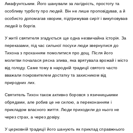
Амафунтським. Його шанували за лагідність, простоту та
особливу турботу про людей. Він не лише проповідував, а й
особисто допомагав хворим, підтримував сиріт і викуповував
людей із боргів.
У житії святителя згадується ще одна незвичайна історія. За
переказами, під час сильної посухи люди звернулися до
Тихона з проханням помолитися про дощ. Після його
молитви почалася рясна злива, яка врятувала врожай і місто
від голоду. Саме тому в народній традиції святого часто
вважали покровителем достатку та захисником від
природних лих.
Святитель Тихон також активно боровся з язичницькими
обрядами, але робив це не силою, а переконанням і
прикладом власного життя. Люди приходили до нього не
через страх, а через довіру.
У церковній традиції його шанують як приклад справжнього