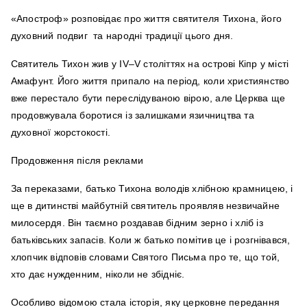
«Апостроф» розповідає про життя святителя Тихона, його
духовний подвиг та народні традиції цього дня.
Святитель Тихон жив у IV–V століттях на острові Кіпр у місті
Амафунт. Його життя припало на період, коли християнство
вже перестало бути переслідуваною вірою, але Церква ще
продовжувала боротися із залишками язичництва та
духовної жорстокості.
Продовження після реклами
За переказами, батько Тихона володів хлібною крамницею, і
ще в дитинстві майбутній святитель проявляв незвичайне
милосердя. Він таємно роздавав бідним зерно і хліб із
батьківських запасів. Коли ж батько помітив це і розгнівався,
хлопчик відповів словами Святого Письма про те, що той,
хто дає нужденним, ніколи не збідніє.
Особливо відомою стала історія, яку церковне передання