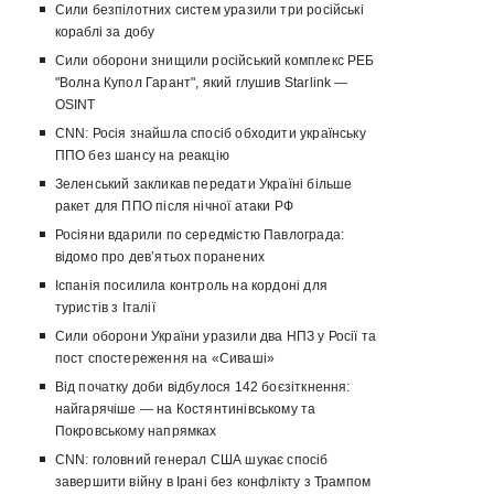
Сили безпілотних систем уразили три російські
кораблі за добу
Сили оборони знищили російський комплекс РЕБ
"Волна Купол Гарант", який глушив Starlink —
OSINT
CNN: Росія знайшла спосіб обходити українську
ППО без шансу на реакцію
Зеленський закликав передати Україні більше
ракет для ППО після нічної атаки РФ
Росіяни вдарили по середмістю Павлограда:
відомо про девʼятьох поранених
Іспанія посилила контроль на кордоні для
туристів з Італії
Сили оборони України уразили два НПЗ у Росії та
пост спостереження на «Сиваші»
Від початку доби відбулося 142 боєзіткнення:
найгарячіше — на Костянтинівському та
Покровському напрямках
CNN: головний генерал США шукає спосіб
завершити війну в Ірані без конфлікту з Трампом