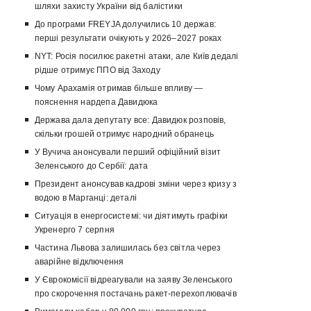
шляхи захисту України від балістики
До програми FREYJA долучились 10 держав:
перші результати очікують у 2026–2027 роках
NYT: Росія посилює ракетні атаки, але Київ дедалі
рідше отримує ППО від Заходу
Чому Арахамія отримав більше впливу —
пояснення нардепа Давидюка
Держава дала депутату все: Давидюк розповів,
скільки грошей отримує народний обранець
У Вучича анонсували перший офіційний візит
Зеленського до Сербії: дата
Президент анонсував кадрові зміни через кризу з
водою в Марганці: деталі
Ситуація в енергосистемі: чи діятимуть графіки
Укренерго 7 серпня
Частина Львова залишилась без світла через
аварійне відключення
У Єврокомісії відреагували на заяву Зеленського
про скорочення постачань ракет-перехоплювачів