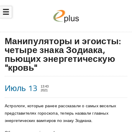
☰
​Манипуляторы и эгоисты:
четыре знака Зодиака,
пьющих энергетическую
"кровь"
Июль 13
13:43
2021
Астрологи, которые ранее рассказали
о самых веселых
представителях гороскопа
, теперь назвали главных
энергетических вампиров по знаку Зодиака.