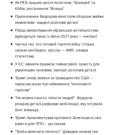
Як РЕБ працює проти балістики, "Шахедів" та
КАБів: роз'яснення "Флеша"
Призначення Федорова міністром оборони майже
неможливе: нардеп розповів деталі
Перші випробування української антибалістики
відбудуться лише у липні 2027 року — експерт
Частка тих, хто готовий терпіти війну стільки,
скільки необхідно, зросла — КМІС назвав
статистику
У ЄС змінили правила тимчасового захисту для
українських чоловіків: експерт розповів деталі
Трамп знову взявся за громадянство США –
підписав укази про обмеження "пологового
туризму"
"Не можна просто тягнути людей": Федоров
розкрив деталі реформи мобілізації, яку готувала
його команда
Трамп прокоментував прохання Зеленського про
ракети для ППО – що сказав
"Треба включати пилосос": Давидюк назвав три