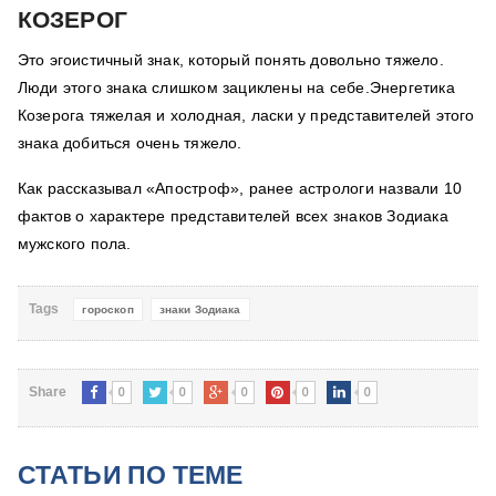
КОЗЕРОГ
Это эгоистичный знак, который понять довольно тяжело.
Люди этого знака слишком зациклены на себе.
Э
нергетика
Козерога тяжелая и холодная, ласки у представителей этого
знака добиться очень тяжело.
Как рассказывал «Апостроф», ранее астрологи назвали 10
фактов о характере представителей всех знаков Зодиака
мужского пола.
Tags
гороскоп
знаки Зодиака
0
0
0
0
0
Share
СТАТЬИ ПО ТЕМЕ