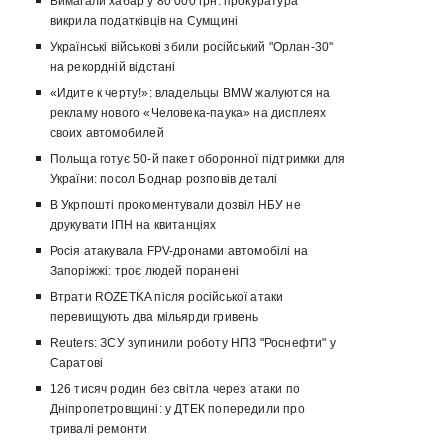
Вимагали хабар у 80 000 грн: прокуратура
викрила податківців на Сумщині
Українські військові збили російський "Орлан-30"
на рекордній відстані
«Идите к черту!»: владельцы BMW жалуются на
рекламу нового «Человека-паука» на дисплеях
своих автомобилей
Польща готує 50-й пакет оборонної підтримки для
України: посол Боднар розповів деталі
В Укрпошті прокоментували дозвіл НБУ не
друкувати ІПН на квитанціях
Росія атакувала FPV-дронами автомобілі на
Запоріжжі: троє людей поранені
Втрати ROZETKA після російської атаки
перевищують два мільярди гривень
Reuters: ЗСУ зупинили роботу НПЗ "Роснефти" у
Саратові
126 тисяч родин без світла через атаки по
Дніпропетровщині: у ДТЕК попередили про
тривалі ремонти