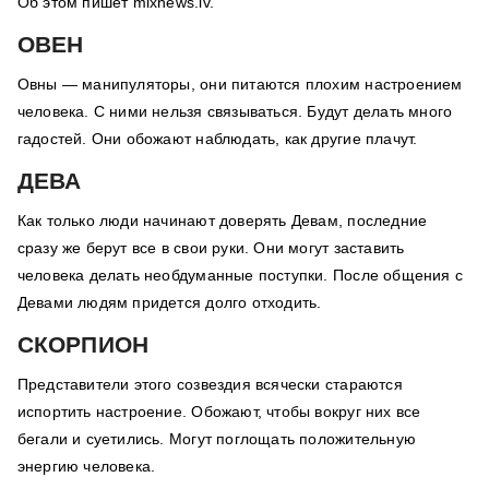
Об этом пишет
mixnews.lv.
ОВЕН
Овны — манипуляторы, они питаются плохим настроением
человека. С ними нельзя связываться. Будут делать много
гадостей. Они обожают наблюдать, как другие плачут.
ДЕВА
Как только люди начинают доверять Девам, последние
сразу же берут все в свои руки. Они могут заставить
человека делать необдуманные поступки. После общения с
Девами людям придется долго отходить.
СКОРПИОН
Представители этого созвездия всячески стараются
испортить настроение. Обожают, чтобы вокруг них все
бегали и суетились. Могут поглощать положительную
энергию человека.