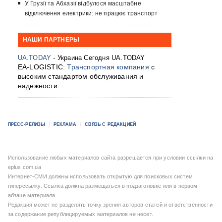
У Грузії та Абхазії відбулося масштабне
відключення електрики: не працює транспорт
НАШИ ПАРТНЕРЫ
UA.TODAY
- Украина Сегодня UA.TODAY
EA-LOGISTIC:
Транспортная компания
с
высоким стандартом обслуживания и
надежности.
ПРЕСС-РЕЛИЗЫ
РЕКЛАМА
СВЯЗЬ С РЕДАКЦИЕЙ
Использование любых материалов сайта разрешается при условии ссылки на
eplus.com.ua
Интернет-СМИ должны использовать открытую для поисковых систем
гиперссылку. Ссылка должна размещаться в подзаголовке или в первом
абзаце материала.
Редакция может не разделять точку зрения авторов статей и ответственности
за содержание републицируемых материалов не несет.