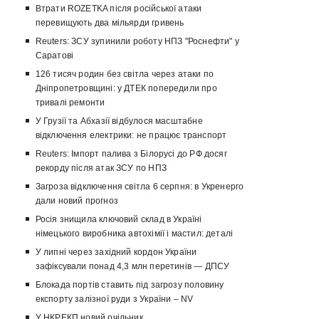
Втрати ROZETKA після російської атаки
перевищують два мільярди гривень
Reuters: ЗСУ зупинили роботу НПЗ "Роснефти" у
Саратові
126 тисяч родин без світла через атаки по
Дніпропетровщині: у ДТЕК попередили про
тривалі ремонти
У Грузії та Абхазії відбулося масштабне
відключення електрики: не працює транспорт
Reuters: Імпорт палива з Білорусі до РФ досяг
рекорду після атак ЗСУ по НПЗ
Загроза відключення світла 6 серпня: в Укренерго
дали новий прогноз
Росія знищила ключовий склад в Україні
німецького виробника автохімії і мастил: деталі
У липні через західний кордон України
зафіксували понад 4,3 млн перетинів — ДПСУ
Блокада портів ставить під загрозу половину
експорту залізної руди з України – NV
У НКРЕКП новий очільник