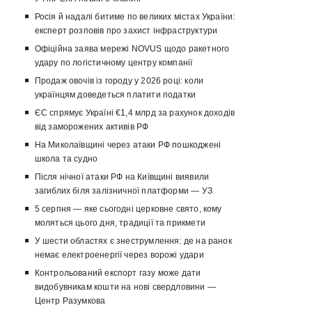
Росія й надалі битиме по великих містах України:
експерт розповів про захист інфраструктури
Офіційна заява мережі NOVUS щодо ракетного
удару по логістичному центру компанії
Продаж овочів із городу у 2026 році: коли
українцям доведеться платити податки
ЄС спрямує Україні €1,4 млрд за рахунок доходів
від заморожених активів РФ
На Миколаївщині через атаки РФ пошкоджені
школа та судно
Після нічної атаки РФ на Київщині виявили
загиблих біля залізничної платформи — УЗ
5 серпня — яке сьогодні церковне свято, кому
моляться цього дня, традиції та прикмети
У шести областях є знеструмлення: де на ранок
немає електроенергії через ворожі удари
Контрольований експорт газу може дати
видобувникам кошти на нові свердловини —
Центр Разумкова