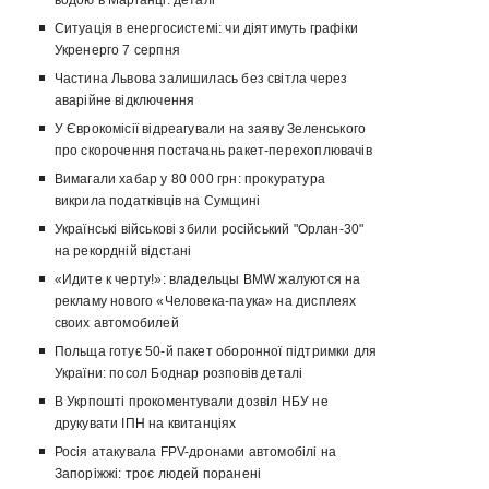
водою в Марганці: деталі
Ситуація в енергосистемі: чи діятимуть графіки
Укренерго 7 серпня
Частина Львова залишилась без світла через
аварійне відключення
У Єврокомісії відреагували на заяву Зеленського
про скорочення постачань ракет-перехоплювачів
Вимагали хабар у 80 000 грн: прокуратура
викрила податківців на Сумщині
Українські військові збили російський "Орлан-30"
на рекордній відстані
«Идите к черту!»: владельцы BMW жалуются на
рекламу нового «Человека-паука» на дисплеях
своих автомобилей
Польща готує 50-й пакет оборонної підтримки для
України: посол Боднар розповів деталі
В Укрпошті прокоментували дозвіл НБУ не
друкувати ІПН на квитанціях
Росія атакувала FPV-дронами автомобілі на
Запоріжжі: троє людей поранені