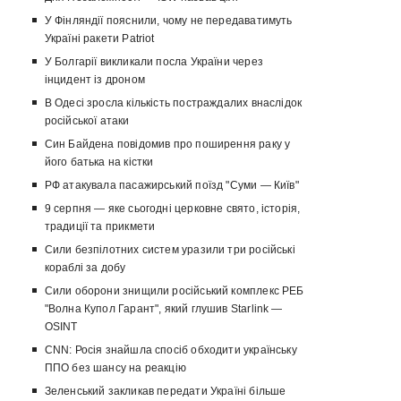
У Фінляндії пояснили, чому не передаватимуть
Україні ракети Patriot
У Болгарії викликали посла України через
інцидент із дроном
В Одесі зросла кількість постраждалих внаслідок
російської атаки
Син Байдена повідомив про поширення раку у
його батька на кістки
РФ атакувала пасажирський поїзд "Суми — Київ"
9 серпня — яке сьогодні церковне свято, історія,
традиції та прикмети
Сили безпілотних систем уразили три російські
кораблі за добу
Сили оборони знищили російський комплекс РЕБ
"Волна Купол Гарант", який глушив Starlink —
OSINT
CNN: Росія знайшла спосіб обходити українську
ППО без шансу на реакцію
Зеленський закликав передати Україні більше