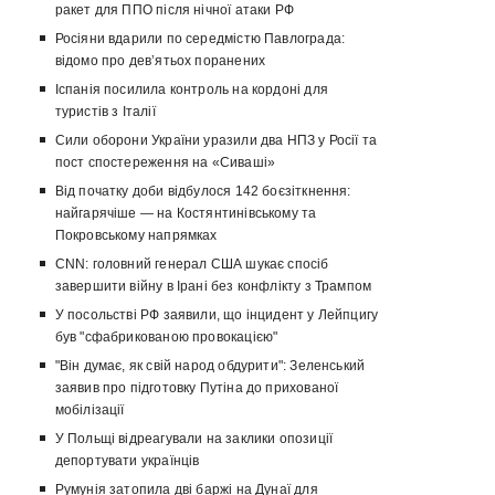
ракет для ППО після нічної атаки РФ
Росіяни вдарили по середмістю Павлограда:
відомо про девʼятьох поранених
Іспанія посилила контроль на кордоні для
туристів з Італії
Сили оборони України уразили два НПЗ у Росії та
пост спостереження на «Сиваші»
Від початку доби відбулося 142 боєзіткнення:
найгарячіше — на Костянтинівському та
Покровському напрямках
CNN: головний генерал США шукає спосіб
завершити війну в Ірані без конфлікту з Трампом
У посольстві РФ заявили, що інцидент у Лейпцигу
був "сфабрикованою провокацією"
"Він думає, як свій народ обдурити": Зеленський
заявив про підготовку Путіна до прихованої
мобілізації
У Польщі відреагували на заклики опозиції
депортувати українців
Румунія затопила дві баржі на Дунаї для