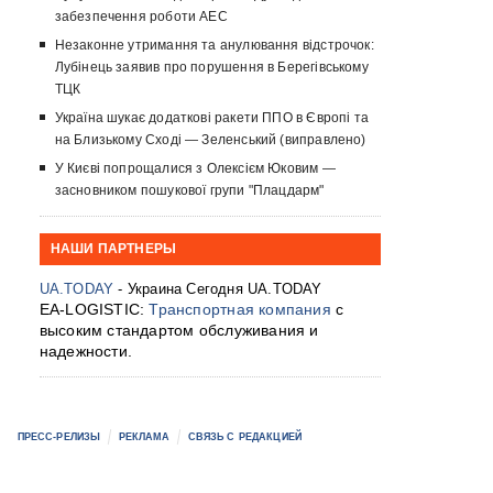
забезпечення роботи АЕС
Незаконне утримання та анулювання відстрочок:
Лубінець заявив про порушення в Берегівському
ТЦК
Україна шукає додаткові ракети ППО в Європі та
на Близькому Сході — Зеленський (виправлено)
У Києві попрощалися з Олексієм Юковим —
засновником пошукової групи "Плацдарм"
НАШИ ПАРТНЕРЫ
UA.TODAY
- Украина Сегодня UA.TODAY
EA-LOGISTIC:
Транспортная компания
с
высоким стандартом обслуживания и
надежности.
ПРЕСС-РЕЛИЗЫ
РЕКЛАМА
СВЯЗЬ С РЕДАКЦИЕЙ