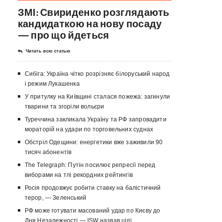
ЗМІ: Свириденко розглядають
кандидаткою на нову посаду
— про що йдеться
Читать всю статью
Сибіга: Україна чітко розрізняє білоруський народ
і режим Лукашенка
У притулку на Київщині сталася пожежа: загинули
тварини та згоріли вольєри
Туреччина закликала Україну та РФ запровадити
мораторій на удари по торговельних суднах
Обстріл Одещини: енергетики вже заживили 90
тисяч абонентів
The Telegraph: Путін посилює репресії перед
виборами на тлі рекордних рейтингів
Росія продовжує робити ставку на балістичний
терор, — Зеленський
РФ може готувати масований удар по Києву до
Дня Незалежності — ISW назвав цілі