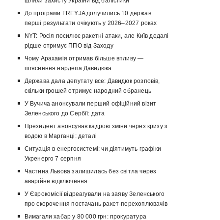
шляхи захисту України від балістики
До програми FREYJA долучились 10 держав:
перші результати очікують у 2026–2027 роках
NYT: Росія посилює ракетні атаки, але Київ дедалі
рідше отримує ППО від Заходу
Чому Арахамія отримав більше впливу —
пояснення нардепа Давидюка
Держава дала депутату все: Давидюк розповів,
скільки грошей отримує народний обранець
У Вучича анонсували перший офіційний візит
Зеленського до Сербії: дата
Президент анонсував кадрові зміни через кризу з
водою в Марганці: деталі
Ситуація в енергосистемі: чи діятимуть графіки
Укренерго 7 серпня
Частина Львова залишилась без світла через
аварійне відключення
У Єврокомісії відреагували на заяву Зеленського
про скорочення постачань ракет-перехоплювачів
Вимагали хабар у 80 000 грн: прокуратура