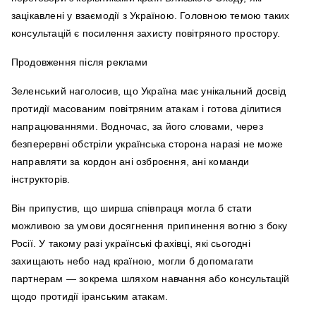
зацікавлені у взаємодії з Україною. Головною темою таких
консультацій є посилення захисту повітряного простору.
Продовження після реклами
Зеленський наголосив, що Україна має унікальний досвід
протидії масованим повітряним атакам і готова ділитися
напрацюваннями. Водночас, за його словами, через
безперервні обстріли українська сторона наразі не може
направляти за кордон ані озброєння, ані команди
інструкторів.
Він припустив, що ширша співпраця могла б стати
можливою за умови досягнення припинення вогню з боку
Росії. У такому разі українські фахівці, які сьогодні
захищають небо над країною, могли б допомагати
партнерам — зокрема шляхом навчання або консультацій
щодо протидії іранським атакам.