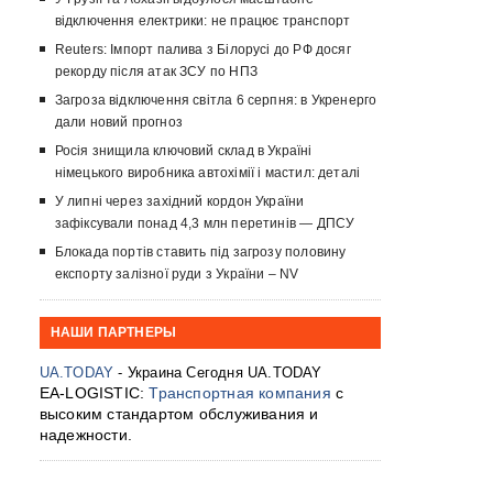
відключення електрики: не працює транспорт
Reuters: Імпорт палива з Білорусі до РФ досяг
рекорду після атак ЗСУ по НПЗ
Загроза відключення світла 6 серпня: в Укренерго
дали новий прогноз
Росія знищила ключовий склад в Україні
німецького виробника автохімії і мастил: деталі
У липні через західний кордон України
зафіксували понад 4,3 млн перетинів — ДПСУ
Блокада портів ставить під загрозу половину
експорту залізної руди з України – NV
НАШИ ПАРТНЕРЫ
UA.TODAY
- Украина Сегодня UA.TODAY
EA-LOGISTIC:
Транспортная компания
с
высоким стандартом обслуживания и
надежности.