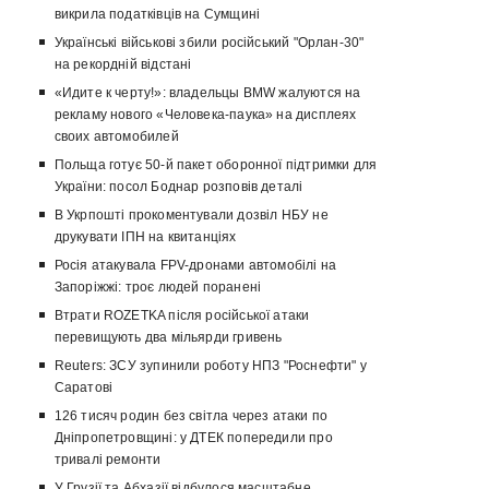
викрила податківців на Сумщині
Українські військові збили російський "Орлан-30"
на рекордній відстані
«Идите к черту!»: владельцы BMW жалуются на
рекламу нового «Человека-паука» на дисплеях
своих автомобилей
Польща готує 50-й пакет оборонної підтримки для
України: посол Боднар розповів деталі
В Укрпошті прокоментували дозвіл НБУ не
друкувати ІПН на квитанціях
Росія атакувала FPV-дронами автомобілі на
Запоріжжі: троє людей поранені
Втрати ROZETKA після російської атаки
перевищують два мільярди гривень
Reuters: ЗСУ зупинили роботу НПЗ "Роснефти" у
Саратові
126 тисяч родин без світла через атаки по
Дніпропетровщині: у ДТЕК попередили про
тривалі ремонти
У Грузії та Абхазії відбулося масштабне