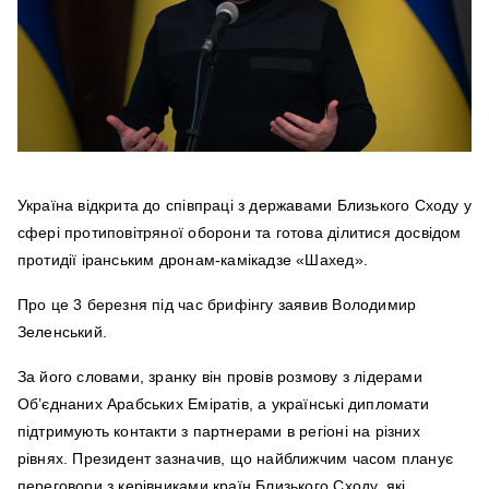
Україна відкрита до співпраці з державами Близького Сходу у
сфері протиповітряної оборони та готова ділитися досвідом
протидії іранським дронам-камікадзе «Шахед».
Про це 3 березня під час брифінгу заявив Володимир
Зеленський.
За його словами, зранку він провів розмову з лідерами
Об’єднаних Арабських Еміратів, а українські дипломати
підтримують контакти з партнерами в регіоні на різних
рівнях. Президент зазначив, що найближчим часом планує
переговори з керівниками країн Близького Сходу, які