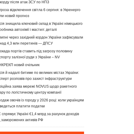
корду після атак ЗСУ по НПЗ
гроза відключення світла 6 серпня: в Укренерго
ли новий прогноз
сія знищила ключовий склад в Україні німецького
робника автохімії і мастил: деталі
липні через західний кордон України зафіксували
над 4,3 млн перетинів — ДПСУ
окада портів ставить під загрозу половину
спорту залізної руди з України – NV
НКРЕКП новий очільник
сія й надалі битиме по великих містах України:
сперт розповів про захист інфраструктури
іційна заява мережі NOVUS щодо ракетного
ару по логістичному центру компанії
одаж овочів із городу у 2026 році: коли українцям
ведеться платити податки
 спрямує Україні €1,4 млрд за рахунок доходів
д заморожених активів РФ