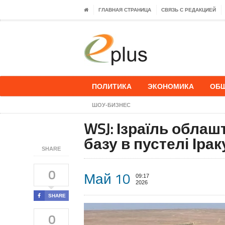
ГЛАВНАЯ СТРАНИЦА
СВЯЗЬ С РЕДАКЦИЕЙ
ПОЛИТИКА
ЭКОНОМИКА
ОБ
ШОУ-БИЗНЕС
WSJ: Ізраїль облаш
базу в пустелі Ірак
SHARE
0
Май 10
09:17
2026
SHARE
0