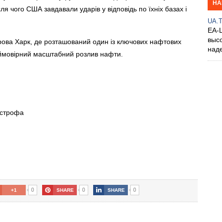
НА
сля чого США завдавали ударів у відповідь по їхніх базах і
UA.
EA-
выс
трова Харк, де розташований один із ключових нафтових
над
и ймовірний масштабний розлив нафти.
острофа
0
0
0
+1
SHARE
SHARE