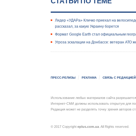
СТАТЬИ ПО ТЕМЕ
Лидер «УДАРа» Кличко приехал на велосипед
рассказал, за какую Украину борется
Формат Google Earth стал официальным геог
Угроза эскалации на Донбассе: ветеран АТО ж
ПРЕСС-РЕЛИЗЫ
РЕКЛАМА
СВЯЗЬ С РЕДАКЦИЕЙ
Использование любых материалов сайта разрешается 
Интернет-СМИ должны использовать открытую для пои
Редакция может не разделять точку зрения авторов с
© 2017 Copyright
eplus.com.ua
. All Rights reserved.