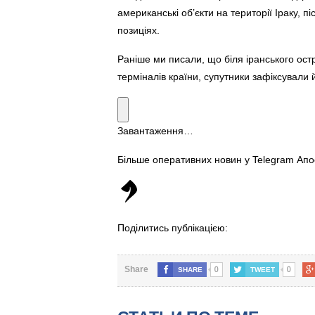
американські об’єкти на території Іраку, пі
позиціях.
Раніше ми писали, що біля іранського ос
терміналів країни, супутники зафіксувал
Завантаження…
Більше оперативних новин у Telegram Ап
Поділитись публікацією:
0
0
Share
SHARE
TWEET