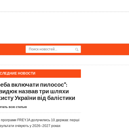
СЛЕДНИЕ НОВОСТИ
реба включати пилосос":
видюк назвав три шляхи
хисту України від балістики
итать всю статью
 програми FREYJA долучились 10 держав: перші
зультати очікують у 2026–2027 роках