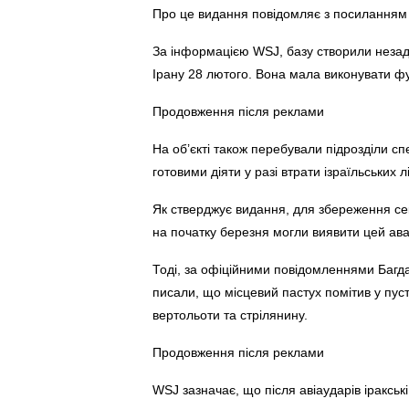
Про це видання повідомляє з посиланням н
За інформацією WSJ, базу створили незадо
Ірану 28 лютого. Вона мала виконувати фу
Продовження після реклами
На об’єкті також перебували підрозділи с
готовими діяти у разі втрати ізраїльських лі
Як стверджує видання, для збереження секр
на початку березня могли виявити цей ава
Тоді, за офіційними повідомленнями Багдад
писали, що місцевий пастух помітив у пуст
вертольоти та стрілянину.
Продовження після реклами
WSJ зазначає, що після авіаударів іраксь