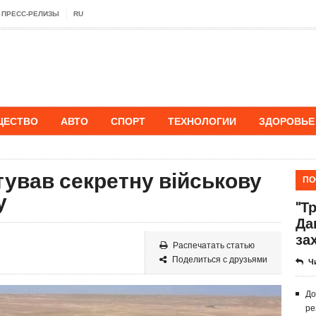
ПРЕСС-РЕЛИЗЫ
RU
ЩЕСТВО
АВТО
СПОРТ
ТЕХНОЛОГИИ
ЗДОРОВЬЕ
тував секретну військову
ПО
у
"Т
Да
за
Распечатать статью
Поделиться с друзьями
Ч
До
ре