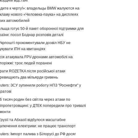
кордній відстані
дите к черту!»: владельцы BMW жалуются на
кламу нового «Человека-паука» на дисплеях
оих автомобилей
льща готує 50-й пакет оборонної підтримки для
раїни: посол Боднар розповів деталі
Укрпошті прокоментували дозвіл НБУ не
укувати ІПН на квитанціях
сія атакувала FPV-дронами автомобілі на
поріжжі: троє людей поранені
рати ROZETKA після російської атаки
ревищують два мільярди гривень
uters: ЗСУ зупинили роботу НПЗ "Роснефти" у
ратові
6 тисяч родин без світла через атаки по
іпропетровщині: у ДТЕК попередили про тривалі
монти
Грузії та Абхазії відбулося масштабне
дключення електрики: не працює транспорт
uters: Імпорт палива з Білорусі до РФ досяг