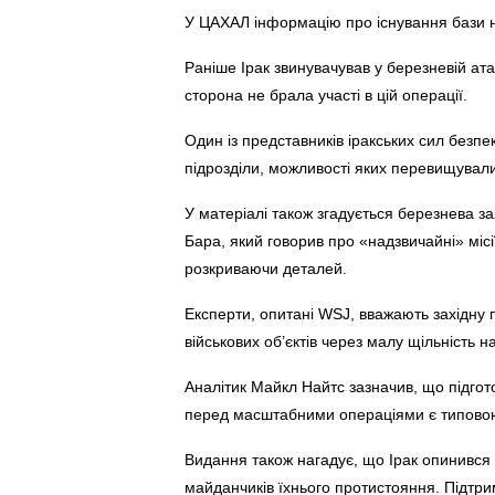
У ЦАХАЛ інформацію про існування бази 
Раніше Ірак звинувачував у березневій а
сторона не брала участі в цій операції.
Один із представників іракських сил безпе
підрозділи, можливості яких перевищували 
У матеріалі також згадується березнева 
Бара, який говорив про «надзвичайні» місії
розкриваючи деталей.
Експерти, опитані WSJ, вважають західну
військових об’єктів через малу щільність н
Аналітик Майкл Найтс зазначив, що підгото
перед масштабними операціями є типово
Видання також нагадує, що Ірак опинився 
майданчиків їхнього протистояння. Підтр