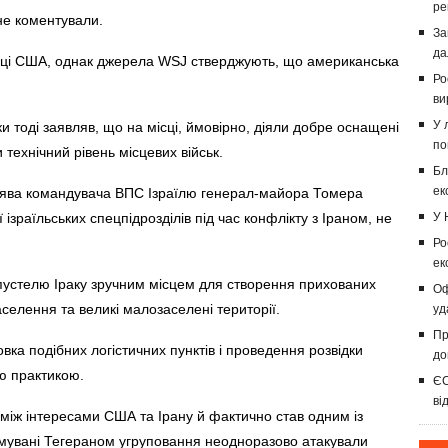
ре
не коментували.
За
да
таці США, однак джерела WSJ стверджують, що американська
Ро
ви
У 
ки тоді заявляв, що на місці, ймовірно, діяли добре оснащені
по
технічний рівень місцевих військ.
Бл
ек
заява командувача ВПС Ізраїлю генерал-майора Томера
 ізраїльських спецпідрозділів під час конфлікту з Іраном, не
У 
Ро
ек
 пустелю Іраку зручним місцем для створення прихованих
Оф
аселення та великі малозаселені території.
уд
Пр
вка подібних логістичних пунктів і проведення розвідки
до
ю практикою.
ЄС
ві
між інтересами США та Ірану й фактично став одним із
имувані Тегераном угруповання неодноразово атакували