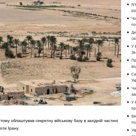
NY
рі
Чо
по
Де
ск
У 
Зе
Пр
во
Си
Ук
Ча
ав
У 
пр
Ви
лютому облаштував секретну військову базу в західній частині
по
оти Ірану.
Ук