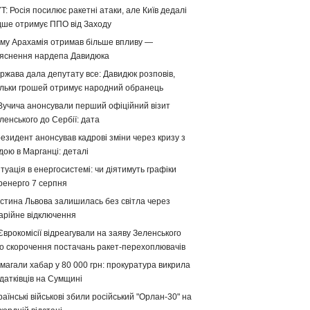
T: Росія посилює ракетні атаки, але Київ дедалі
дше отримує ППО від Заходу
му Арахамія отримав більше впливу —
яснення нардепа Давидюка
ржава дала депутату все: Давидюк розповів,
ільки грошей отримує народний обранець
Вучича анонсували перший офіційний візит
ленського до Сербії: дата
езидент анонсував кадрові зміни через кризу з
дою в Марганці: деталі
туація в енергосистемі: чи діятимуть графіки
ренерго 7 серпня
стина Львова залишилась без світла через
арійне відключення
Єврокомісії відреагували на заяву Зеленського
о скорочення постачань ракет-перехоплювачів
магали хабар у 80 000 грн: прокуратура викрила
датківців на Сумщині
раїнські військові збили російський "Орлан-30" на