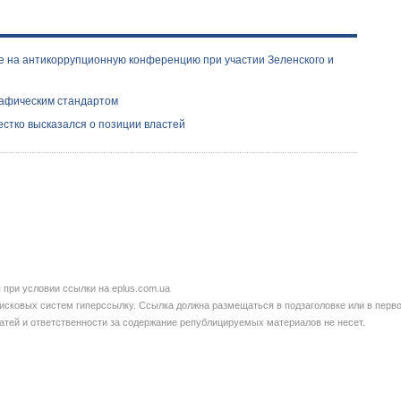
е на антикоррупционную конференцию при участии Зеленского и
рафическим стандартом
естко высказался о позиции властей
при условии ссылки на eplus.com.ua
сковых систем гиперссылку. Ссылка должна размещаться в подзаголовке или в перво
татей и ответственности за содержание републицируемых материалов не несет.