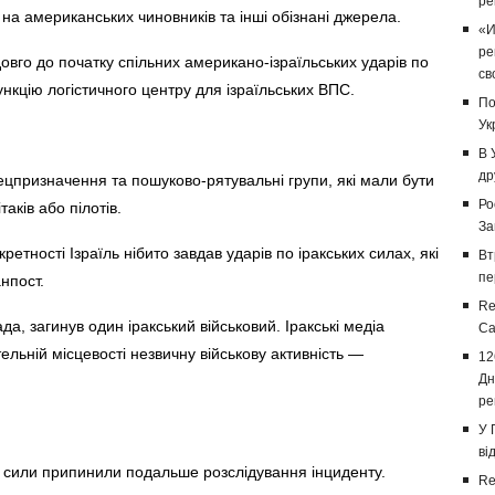
ре
а американських чиновників та інші обізнані джерела.
«И
ре
вго до початку спільних американо-ізраїльських ударів по
св
нкцію логістичного центру для ізраїльських ВПС.
По
Ук
В 
др
пецпризначення та пошуково-рятувальні групи, які мали бути
Ро
таків або пілотів.
За
етності Ізраїль нібито завдав ударів по іракських силах, які
Вт
пе
нпост.
Re
а, загинув один іракський військовий. Іракські медіа
Са
ельній місцевості незвичну військову активність —
12
Дн
ре
У 
ві
кі сили припинили подальше розслідування інциденту.
Re