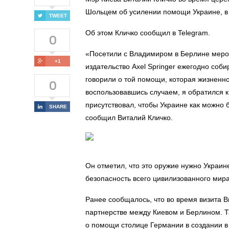
Шольцем об усилении помощи Украине, в 
TWEET
Об этом Кличко сообщил в Telegram.
0
«Посетили с Владимиром в Берлине мероп
+1
издательство Axel Springer ежегодно со
говорили о той помощи, которая жизненн
0
воспользовавшись случаем, я обратился 
присутствовал, чтобы Украине как можно
SHARE
сообщил Виталий Кличко.
Он отметил, что это оружие нужно Украине
безопасность всего цивилизованного мира
Ранее сообщалось, что во время визита 
партнерстве между Киевом и Берлином. Т
о помощи столице Германии в создании в