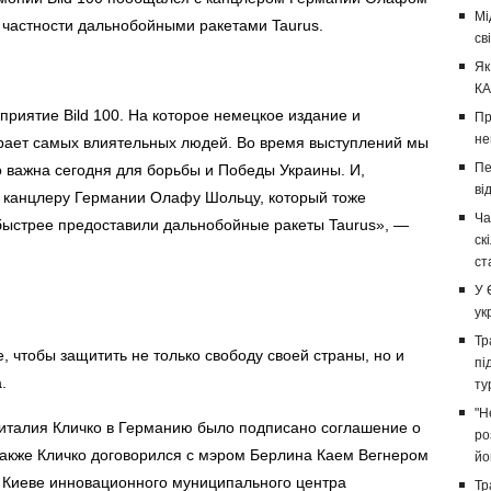
Мі
частности дальнобойными ракетами Taurus.
св
Як
КА
риятие Bild 100. На которое немецкое издание и
Пр
не
бирает самых влиятельных людей. Во время выступлений мы
Пе
о важна сегодня для борьбы и Победы Украины. И,
ві
к канцлеру Германии Олафу Шольцу, который тоже
Ча
 быстрее предоставили дальнобойные ракеты Taurus», —
ск
ст
У 
ук
Тр
, чтобы защитить не только свободу своей страны, но и
пі
.
ту
"Н
Виталия Кличко в Германию было подписано соглашение о
ро
акже Кличко договорился с мэром Берлина Каем Вегнером
йо
 Киеве инновационного муниципального центра
Тр