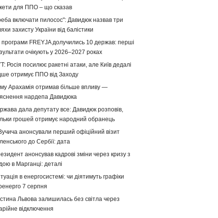
кети для ППО – що сказав
реба включати пилосос": Давидюк назвав три
яхи захисту України від балістики
 програми FREYJA долучились 10 держав: перші
зультати очікують у 2026–2027 роках
T: Росія посилює ракетні атаки, але Київ дедалі
дше отримує ППО від Заходу
му Арахамія отримав більше впливу —
яснення нардепа Давидюка
ржава дала депутату все: Давидюк розповів,
ільки грошей отримує народний обранець
Вучича анонсували перший офіційний візит
ленського до Сербії: дата
езидент анонсував кадрові зміни через кризу з
дою в Марганці: деталі
туація в енергосистемі: чи діятимуть графіки
ренерго 7 серпня
стина Львова залишилась без світла через
арійне відключення