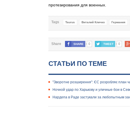
протезирования для военных.
Tags
Taurus
Виталий Кличко
Германия
0
0
Share
SHARE
TWEET
СТАТЬИ ПО ТЕМЕ
"Зворотне розширення": ЄС розробляє план част
Ночной удар по Харькову и уличные бои в Се
​Нардепа в Раде застукали за любопытным за