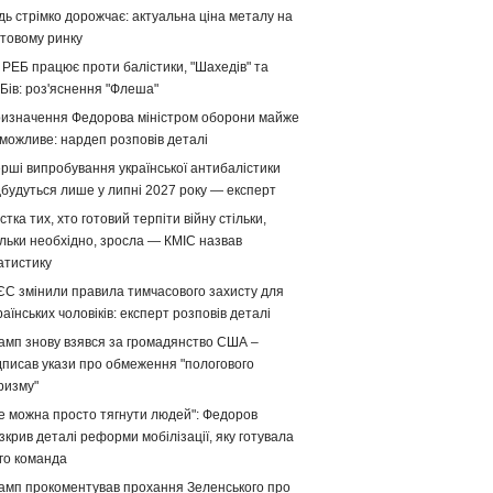
дь стрімко дорожчає: актуальна ціна металу на
ітовому ринку
 РЕБ працює проти балістики, "Шахедів" та
Бів: роз'яснення "Флеша"
изначення Федорова міністром оборони майже
можливе: нардеп розповів деталі
рші випробування української антибалістики
дбудуться лише у липні 2027 року — експерт
стка тих, хто готовий терпіти війну стільки,
ільки необхідно, зросла — КМІС назвав
атистику
ЄС змінили правила тимчасового захисту для
раїнських чоловіків: експерт розповів деталі
амп знову взявся за громадянство США –
дписав укази про обмеження "пологового
ризму"
е можна просто тягнути людей": Федоров
зкрив деталі реформи мобілізації, яку готувала
го команда
амп прокоментував прохання Зеленського про