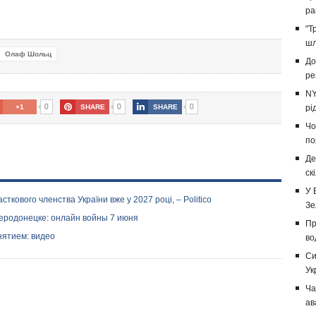
ра
"Т
шл
Олаф Шольц
До
ре
NY
0
0
0
+1
SHARE
SHARE
рі
Чо
по
Де
ск
У 
кового членства України вже у 2027 році, – Politico
Зе
веродонецке: онлайн войны 7 июня
Пр
нятием: видео
во
Си
Ук
Ча
ав