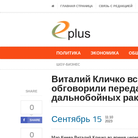
ГЛАВНАЯ СТРАНИЦА
СВЯЗЬ С РЕДАКЦИЕЙ
ПОЛИТИКА
ЭКОНОМИКА
ОБ
ШОУ-БИЗНЕС
Виталий Кличко вс
обговорили перед
SHARE
дальнобойных рак
0
Сентябрь 15
11:10
SHARE
2023
0
Мэр Киева Виталий Кличко во время цер