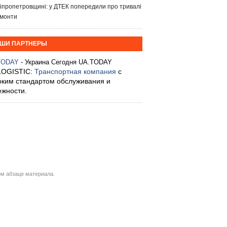
іпропетровщині: у ДТЕК попередили про тривалі
монти
ШИ ПАРТНЕРЫ
TODAY
- Украина Сегодня UA.TODAY
LOGISTIC:
Транспортная компания
с
оким стандартом обслуживания и
ежности.
м абзаце материала.