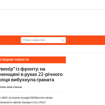
СЛЕДНИЕ НОВОСТИ
венір" із фронту: на
вненщині в руках 22-річного
опця вибухнула граната
итать всю статью
e Welt: розгром складів Wildberries може
ричинити хвилю банкрутств у Росії