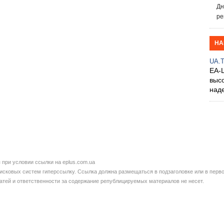
Дн
ре
НА
UA.
EA-
выс
над
при условии ссылки на eplus.com.ua
сковых систем гиперссылку. Ссылка должна размещаться в подзаголовке или в перво
татей и ответственности за содержание републицируемых материалов не несет.