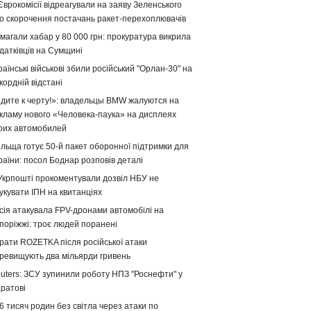
Єврокомісії відреагували на заяву Зеленського
о скорочення постачань ракет-перехоплювачів
магали хабар у 80 000 грн: прокуратура викрила
датківців на Сумщині
раїнські військові збили російський "Орлан-30" на
кордній відстані
дите к черту!»: владельцы BMW жалуются на
кламу нового «Человека-паука» на дисплеях
оих автомобилей
льща готує 50-й пакет оборонної підтримки для
раїни: посол Боднар розповів деталі
Укрпошті прокоментували дозвіл НБУ не
укувати ІПН на квитанціях
сія атакувала FPV-дронами автомобілі на
поріжжі: троє людей поранені
рати ROZETKA після російської атаки
ревищують два мільярди гривень
uters: ЗСУ зупинили роботу НПЗ "Роснефти" у
ратові
6 тисяч родин без світла через атаки по