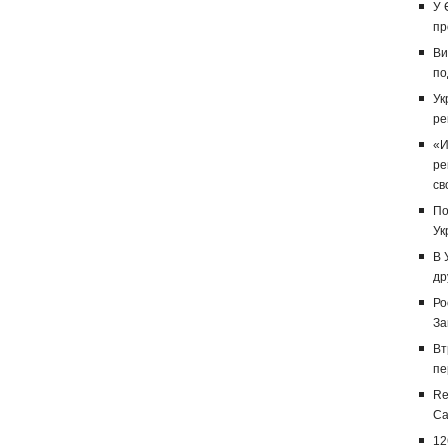
У 
пр
Ви
по
Ук
ре
«И
ре
св
По
Ук
В 
др
Ро
За
Вт
пе
Re
Са
12