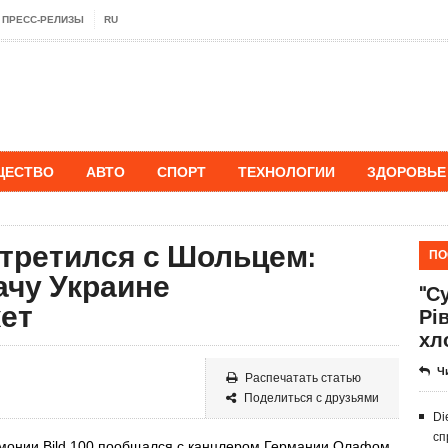
ПРЕСС-РЕЛИЗЫ
RU
ЩЕСТВО
АВТО
СПОРТ
ТЕХНОЛОГИИ
ЗДОРОВЬЕ
третился с Шольцем:
ПО
ачу Украине
"Су
ет
Рі
хл
Ч
Распечатать статью
Поделиться с друзьями
Di
сп
емонии Bild 100 пообщался с канцлером Германии Олафом