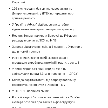
Саратові
126 тисяч родин без світла через атаки по
Дніпропетровщині: у ДТЕК попередили про
тривалі ремонти
У Грузії та Абхазії відбулося масштабне
відключення електрики: не працює транспорт
Reuters: Імпорт палива з Білорусі до РФ досяг
рекорду після атак ЗСУ по НПЗ
Загроза відключення світла 6 серпня: в Укренерго
дали новий прогноз
Росія знищила ключовий склад в Україні
німецького виробника автохімії і мастил: деталі
У липні через західний кордон України
зафіксували понад 4,3 млн перетинів — ДПСУ
Блокада портів ставить під загрозу половину
експорту залізної руди з України – NV
У НКРЕКП новий очільник
Росія й надалі битиме по великих містах України:
експерт розповів про захист інфраструктури