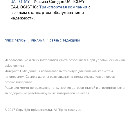
UA.TODAY
- Украина Сегодня UA.TODAY
EA-LOGISTIC:
Транспортная компания
с
высоким стандартом обслуживания и
надежности.
ПРЕСС-РЕЛИЗЫ
РЕКЛАМА
СВЯЗЬ С РЕДАКЦИЕЙ
Использование любых материалов сайта разрешается при условии ссылки на
eplus.com.ua
Интернет-СМИ должны использовать открытую для поисковых систем
гиперссылку. Ссылка должна размещаться в подзаголовке или в первом
абзаце материала.
Редакция может не разделять точку зрения авторов статей и ответственности
за содержание републицируемых материалов не несет.
© 2017 Copyright
eplus.com.ua
. All Rights reserved.