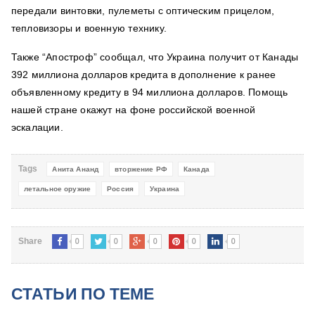
передали винтовки, пулеметы с оптическим прицелом,
тепловизоры и военную технику.
Также “Апостроф” сообщал, что Украина получит от Канады
392 миллиона долларов кредита в дополнение к ранее
объявленному кредиту в 94 миллиона долларов. Помощь
нашей стране окажут на фоне российской военной
эскалации.
Tags
Анита Ананд
вторжение РФ
Канада
летальное оружие
Россия
Украина
0
0
0
0
0
Share
СТАТЬИ ПО ТЕМЕ