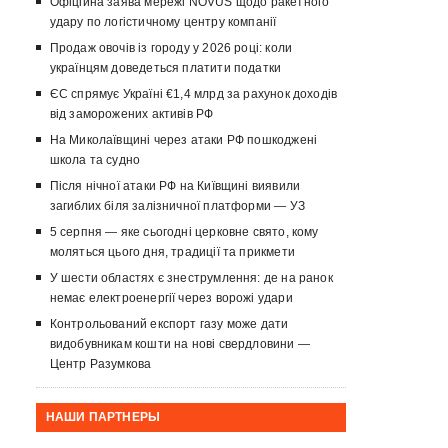
Офіційна заява мережі NOVUS щодо ракетного
удару по логістичному центру компанії
Продаж овочів із городу у 2026 році: коли
українцям доведеться платити податки
ЄС спрямує Україні €1,4 млрд за рахунок доходів
від заморожених активів РФ
На Миколаївщині через атаки РФ пошкоджені
школа та судно
Після нічної атаки РФ на Київщині виявили
загиблих біля залізничної платформи — УЗ
5 серпня — яке сьогодні церковне свято, кому
моляться цього дня, традиції та прикмети
У шести областях є знеструмлення: де на ранок
немає електроенергії через ворожі удари
Контрольований експорт газу може дати
видобувникам кошти на нові свердловини —
Центр Разумкова
НАШИ ПАРТНЕРЫ