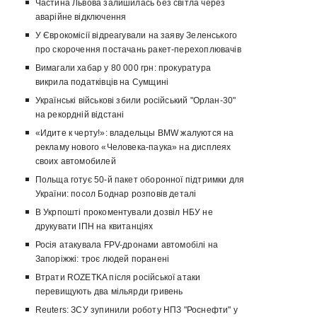
Частина Львова залишилась без світла через
аварійне відключення
У Єврокомісії відреагували на заяву Зеленського
про скорочення постачань ракет-перехоплювачів
Вимагали хабар у 80 000 грн: прокуратура
викрила податківців на Сумщині
Українські військові збили російський "Орлан-30"
на рекордній відстані
«Идите к черту!»: владельцы BMW жалуются на
рекламу нового «Человека-паука» на дисплеях
своих автомобилей
Польща готує 50-й пакет оборонної підтримки для
України: посол Боднар розповів деталі
В Укрпошті прокоментували дозвіл НБУ не
друкувати ІПН на квитанціях
Росія атакувала FPV-дронами автомобілі на
Запоріжжі: троє людей поранені
Втрати ROZETKA після російської атаки
перевищують два мільярди гривень
Reuters: ЗСУ зупинили роботу НПЗ "Роснефти" у