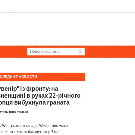
СЛЕДНИЕ НОВОСТИ
венір" із фронту: на
вненщині в руках 22-річного
опця вибухнула граната
итать всю статью
e Welt: розгром складів Wildberries може
ричинити хвилю банкрутств у Росії