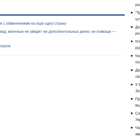
ра
"Т
шл
я с обвинениями на еще одну страну
До
мад, военные не увидят ни дополнительных денег, ни помощи —
ре
NY
изоров
рі
Чо
по
Де
ск
У 
Зе
Пр
во
Си
Ук
Ча
ав