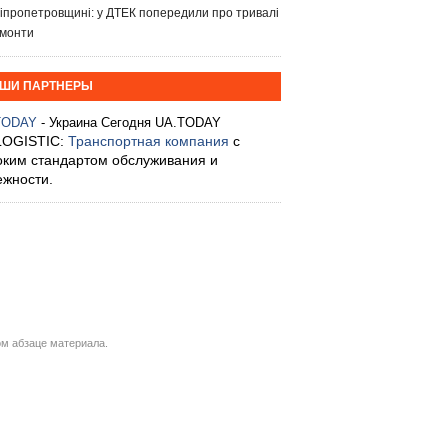
іпропетровщині: у ДТЕК попередили про тривалі
монти
ШИ ПАРТНЕРЫ
TODAY
- Украина Сегодня UA.TODAY
LOGISTIC:
Транспортная компания
с
оким стандартом обслуживания и
ежности.
м абзаце материала.