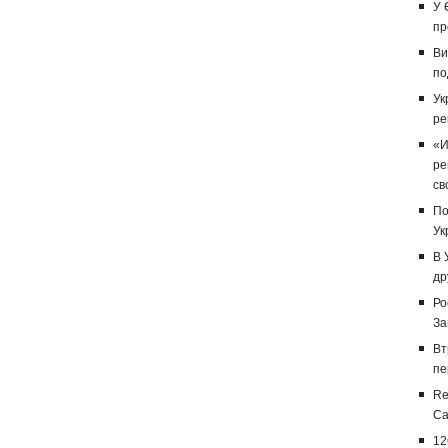
У 
пр
Ви
по
Ук
ре
«И
ре
св
По
Ук
В 
др
Ро
За
Вт
пе
Re
Са
12