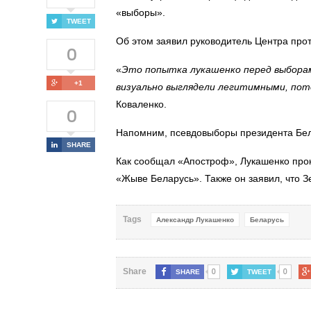
«выборы».
TWEET
Об этом
заявил
руководитель
Центра про
0
«
Это попытка лукашенко перед выборам
+1
визуально выглядели легитимными, пото
Коваленко.
0
Напомним, псевдовыборы президента Бе
SHARE
Как сообщал «Апостроф»,
Лукашенко про
«Жыве Беларусь». Также он заявил, что
З
Tags
Александр Лукашенко
Беларусь
0
0
Share
SHARE
TWEET