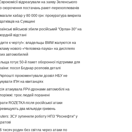
Єврокомісії відреагували на заяву Зеленського
о скорочення постачань ракет-перехоплювачів
магали хабар у 80 000 грн: прокуратура викрила
датківців на Сумщині
раїнські військові збили російський "Орлан-30" на
кордній відстані
дите к черту!»: владельцы BMW жалуются на
кламу нового «Человека-паука» на дисплеях
оих автомобилей
льща готує 50-й пакет оборонної підтримки для
раїни: посол Боднар розповів деталі
Укрпошті прокоментували дозвіл НБУ не
укувати ІПН на квитанціях
сія атакувала FPV-дронами автомобілі на
поріжжі: троє людей поранені
рати ROZETKA після російської атаки
ревищують два мільярди гривень
uters: ЗСУ зупинили роботу НПЗ "Роснефти" у
ратові
6 тисяч родин без світла через атаки по