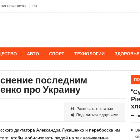
ПРЕСС-РЕЛИЗЫ
RU
ЩЕСТВО
АВТО
СПОРТ
ТЕХНОЛОГИИ
ЗДОРОВЬЕ
снение последним
ПО
енко про Украину
"Су
Рі
хл
Распечатать статью
Поделиться с друзьями
Ч
сского диктатора Александра Лукашенко и переброска им
Di
сп
 того, чтобы мобилизовать людей на так называемые