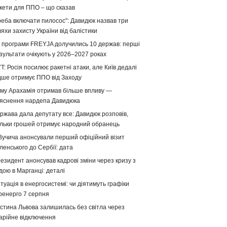
кети для ППО – що сказав
реба включати пилосос": Давидюк назвав три
яхи захисту України від балістики
 програми FREYJA долучились 10 держав: перші
зультати очікують у 2026–2027 роках
T: Росія посилює ракетні атаки, але Київ дедалі
дше отримує ППО від Заходу
му Арахамія отримав більше впливу —
яснення нардепа Давидюка
ржава дала депутату все: Давидюк розповів,
ільки грошей отримує народний обранець
Вучича анонсували перший офіційний візит
ленського до Сербії: дата
езидент анонсував кадрові зміни через кризу з
дою в Марганці: деталі
туація в енергосистемі: чи діятимуть графіки
ренерго 7 серпня
стина Львова залишилась без світла через
арійне відключення