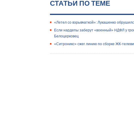
СТАТЬИ ПО ТЕМЕ
«Летел со взрывчаткой»: Лукашенко обрушилс
Если нардепы заберут «военный» НДФЛ у гро
Белоцерковец
«Ситроникс» сжег линию по сборке ЖК-телев