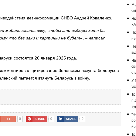
Мі
св
тиводействия дезинформации СНБО Андрей Коваленко.
Як
КА
и мобилизовать явку, чтобы эти выборы хотя бы
Пр
му что без явки и картинки не будет
«, – написал
не
Пе
ві
ларуси
состоятся 26 января 2025 года.
Ча
ск
комментировал
цитирование Зеленским лозунга белорусов
ст
еленский пытается втянуть Беларусь в войну.
У 
ук
Тр
пі
ту
"Н
0
0
0
+1
SHARE
SHARE
ро
йо
Тр