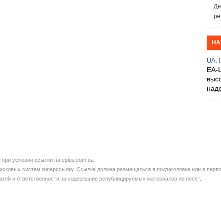
Дн
ре
НА
UA.
EA-
выс
над
при условии ссылки на eplus.com.ua
сковых систем гиперссылку. Ссылка должна размещаться в подзаголовке или в перво
татей и ответственности за содержание републицируемых материалов не несет.