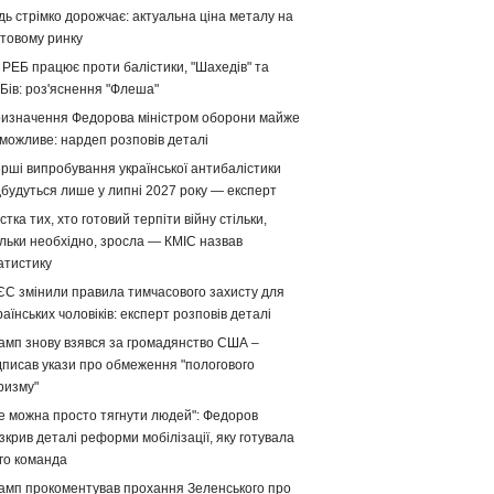
дь стрімко дорожчає: актуальна ціна металу на
ітовому ринку
 РЕБ працює проти балістики, "Шахедів" та
Бів: роз'яснення "Флеша"
изначення Федорова міністром оборони майже
можливе: нардеп розповів деталі
рші випробування української антибалістики
дбудуться лише у липні 2027 року — експерт
стка тих, хто готовий терпіти війну стільки,
ільки необхідно, зросла — КМІС назвав
атистику
ЄС змінили правила тимчасового захисту для
раїнських чоловіків: експерт розповів деталі
амп знову взявся за громадянство США –
дписав укази про обмеження "пологового
ризму"
е можна просто тягнути людей": Федоров
зкрив деталі реформи мобілізації, яку готувала
го команда
амп прокоментував прохання Зеленського про