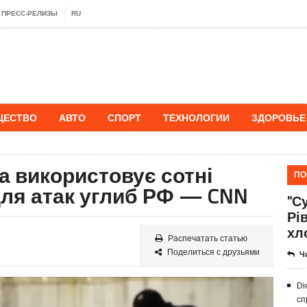
ПРЕСС-РЕЛИЗЫ
RU
ЩЕСТВО
АВТО
СПОРТ
ТЕХНОЛОГИИ
ЗДОРОВЬЕ
а використовує сотні
ПО
ля атак углиб РФ — CNN
"Су
Рі
хл
Распечатать статью
Поделиться с друзьями
Ч
Di
сп