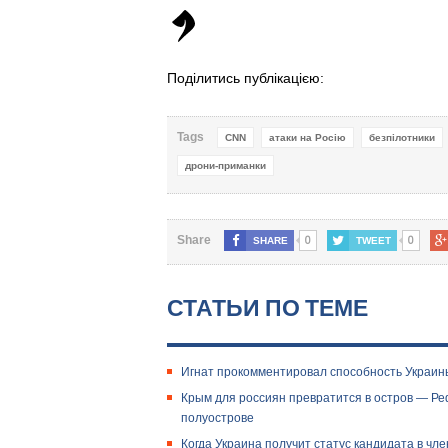
Поділитись публікацією:
Tags
CNN
атаки на Росію
безпілотники
дрони-приманки
0
0
Share
SHARE
TWEET
СТАТЬИ ПО ТЕМЕ
Игнат прокомментировал способность Украин
Крым для россиян превратится в остров — Ре
полуострове
Когда Украина получит статус кандидата в чл