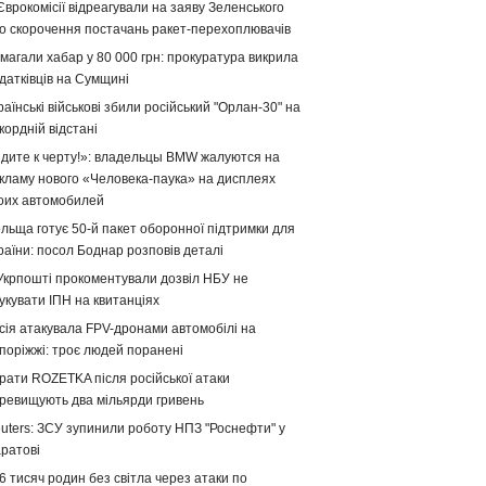
Єврокомісії відреагували на заяву Зеленського
о скорочення постачань ракет-перехоплювачів
магали хабар у 80 000 грн: прокуратура викрила
датківців на Сумщині
раїнські військові збили російський "Орлан-30" на
кордній відстані
дите к черту!»: владельцы BMW жалуются на
кламу нового «Человека-паука» на дисплеях
оих автомобилей
льща готує 50-й пакет оборонної підтримки для
раїни: посол Боднар розповів деталі
Укрпошті прокоментували дозвіл НБУ не
укувати ІПН на квитанціях
сія атакувала FPV-дронами автомобілі на
поріжжі: троє людей поранені
рати ROZETKA після російської атаки
ревищують два мільярди гривень
uters: ЗСУ зупинили роботу НПЗ "Роснефти" у
ратові
6 тисяч родин без світла через атаки по