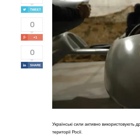
TWEET
0
+1
0
SHARE
Українські сили активно використовують д
території Росії.