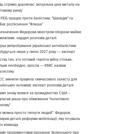
дь стрімко дорожчає: актуальна ціна металу на
ітовому ринку
 РЕБ працює проти балістики, "Шахедів" та
Бів: роз'яснення "Флеша"
изначення Федорова міністром оборони майже
можливе: нардеп розповів деталі
рші випробування української антибалістики
дбудуться лише у липні 2027 року — експерт
стка тих, хто готовий терпіти війну стільки,
ільки необхідно, зросла — КМІС назвав
атистику
ЄС змінили правила тимчасового захисту для
раїнських чоловіків: експерт розповів деталі
амп знову взявся за громадянство США –
дписав укази про обмеження "пологового
ризму"
е можна просто тягнути людей": Федоров
зкрив деталі реформи мобілізації, яку готувала
го команда
амп прокоментував прохання Зеленського про