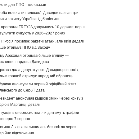
кети для ППО – що сказав
реба включати пилосос": Давидюк назвав три
яхи захисту України від балістики
 програми FREYJA долучились 10 держав: перші
зультати очікують у 2026–2027 роках
T: Росія посилює ракетні атаки, але Київ дедалі
дше отримує ППО від Заходу
му Арахамія отримав більше впливу —
яснення нардепа Давидюка
ржава дала депутату все: Давидюк розповів,
ільки грошей отримує народний обранець
Вучича анонсували перший офіційний візит
ленського до Сербії: дата
езидент анонсував кадрові зміни через кризу з
дою в Марганці: деталі
туація в енергосистемі: чи діятимуть графіки
ренерго 7 серпня
стина Львова залишилась без світла через
арійне відключення