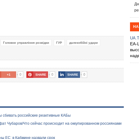
Дн
ре
НА
UA.
Головне управління розвідки
ГУР
далекобійні удари
EA-
выс
над
0
0
0
+1
SHARE
SHARE
ы сбивать российские реактивные КАБы
фат Чубаров/Что сейчас происходит на оккупированном россиянами
ены ЕС: в Кабмине назвали срок