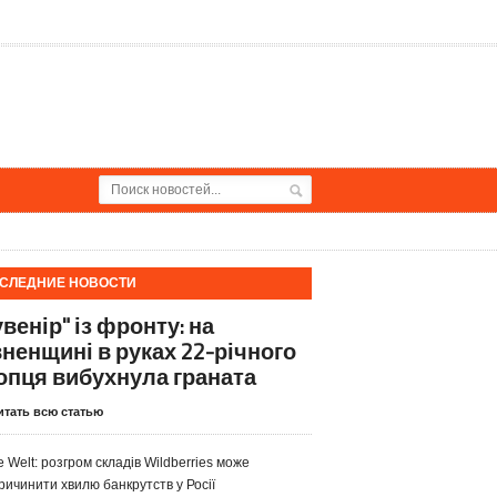
СЛЕДНИЕ НОВОСТИ
венір" із фронту: на
вненщині в руках 22-річного
опця вибухнула граната
итать всю статью
e Welt: розгром складів Wildberries може
ричинити хвилю банкрутств у Росії