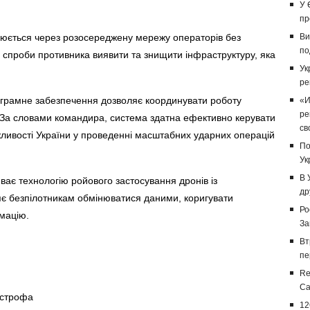
У 
пр
нюється через розосереджену мережу операторів без
Ви
по
 спроби противника виявити та знищити інфраструктуру, яка
Ук
ре
рограмне забезпечення дозволяє координувати роботу
«И
ре
о. За словами командира, система здатна ефективно керувати
св
ивості України у проведенні масштабних ударних операцій
По
Ук
В 
ває технологію ройового застосування дронів із
др
є безпілотникам обмінюватися даними, коригувати
Ро
мацію.
За
Вт
пе
Re
Са
острофа
12