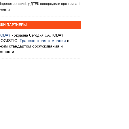
іпропетровщині: у ДТЕК попередили про тривалі
монти
ШИ ПАРТНЕРЫ
TODAY
- Украина Сегодня UA.TODAY
LOGISTIC:
Транспортная компания
с
оким стандартом обслуживания и
ежности.