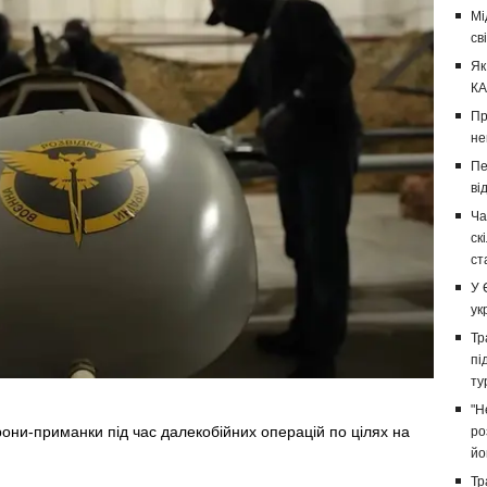
Мі
св
Як
КА
Пр
не
Пе
ві
Ча
ск
ст
У 
ук
Тр
пі
ту
"Н
рони-приманки під час далекобійних операцій по цілях на
ро
йо
Тр