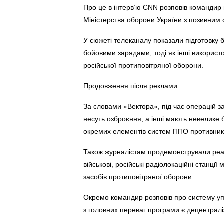
Про це в інтерв’ю CNN розповів командир 
Міністерства оборони України з позивним 
У сюжеті телеканалу показали підготовку 
бойовими зарядами, тоді як інші використ
російської протиповітряної оборони.
Продовження після реклами
За словами «Вектора», під час операцій за
несуть озброєння, а інші мають невелике
окремих елементів систем ППО противник
Також журналістам продемонстрували реакт
військові, російські радіолокаційні станц
засобів протиповітряної оборони.
Окремо командир розповів про систему уп
з головних переваг програми є децентрал