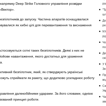
напрямку Deep Strike Головного управління розвідки
ра
«Вектор».
"Т
шл
безпілотників до запуску. Частина апаратів оснащувалася
До
овувалися як хибні цілі для перевантаження та виснаження
ре
NY
рі
Чо
по
стосовуються сотні таких безпілотників. Деякі з них не
Де
 бойове навантаження, якого достатньо для ураження
ск
а.
У 
Зе
ивний безпілотник, який, як стверджують українські
Пр
ії можуть сприймати як ракету, що додатково ускладнює роботу
во
Си
Ук
равління далекобійними ударами. За його словами, однією
Ча
ізований принцип роботи.
ав