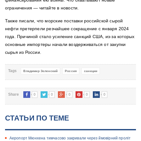
финансирования ею войны. Что охватывают новые
ограничения — читайте в новости.
Также писали, что морские поставки российской сырой
нефти претерпели резчайшее сокращение с января 2024
года. Причиной стало усиление санкций США, из-за которых
основные импортеры начали воздерживаться от закупки
сырья из России.
Tags
Владимир Зеленский
Россия
санкции
0
0
0
0
0
Share
СТАТЬИ ПО ТЕМЕ
Аеропорт Мюнхена тимчасово закривали через ймовірний проліт