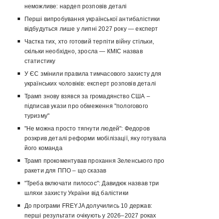
неможливе: нардеп розповів деталі
Перші випробування української антибалістики
відбудуться лише у липні 2027 року — експерт
Частка тих, хто готовий терпіти війну стільки,
скільки необхідно, зросла — КМІС назвав
статистику
У ЄС змінили правила тимчасового захисту для
українських чоловіків: експерт розповів деталі
Трамп знову взявся за громадянство США –
підписав укази про обмеження "пологового
туризму"
"Не можна просто тягнути людей": Федоров
розкрив деталі реформи мобілізації, яку готувала
його команда
Трамп прокоментував прохання Зеленського про
ракети для ППО – що сказав
"Треба включати пилосос": Давидюк назвав три
шляхи захисту України від балістики
До програми FREYJA долучились 10 держав:
перші результати очікують у 2026–2027 роках