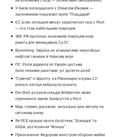
на Близькому Сході — Зеленський (виправлено)
У Києві попрощалися з Олексієм Юковим —
засновником пошукової групи "Плацдарм"
ЄС різко збільшив імпорт скрапленого газу з Росії
— хто став найбільшим покупцем
ЗМІ: РФ пропонує іноземним покупцям нову
ракету для винищувача Су-57
Bloomberg: Україна не атакуватиме неросійські
нафтові танкери в Чорному морі
ПС: Росія вдарила по Україні шістьма
балістичними ракетами, усі досягли цілей
"Сувенір" із фронту: на Рівненщині в руках 22-
річного хлопця вибухнула граната
Die Welt: розгром складів Wildberries може
спричинити хвилю банкрутств у Росії
Мідь стрімко дорожчає: актуальна ціна металу на
світовому ринку
Як РЕБ працює проти балістики, "Шахедів" та
КАБів: роз'яснення "Флеша"
Призначення Федорова міністром оборони майже