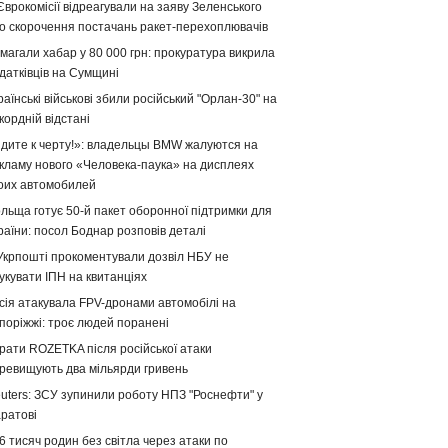
Єврокомісії відреагували на заяву Зеленського
о скорочення постачань ракет-перехоплювачів
магали хабар у 80 000 грн: прокуратура викрила
датківців на Сумщині
раїнські військові збили російський "Орлан-30" на
кордній відстані
дите к черту!»: владельцы BMW жалуются на
кламу нового «Человека-паука» на дисплеях
оих автомобилей
льща готує 50-й пакет оборонної підтримки для
раїни: посол Боднар розповів деталі
Укрпошті прокоментували дозвіл НБУ не
укувати ІПН на квитанціях
сія атакувала FPV-дронами автомобілі на
поріжжі: троє людей поранені
рати ROZETKA після російської атаки
ревищують два мільярди гривень
uters: ЗСУ зупинили роботу НПЗ "Роснефти" у
ратові
6 тисяч родин без світла через атаки по