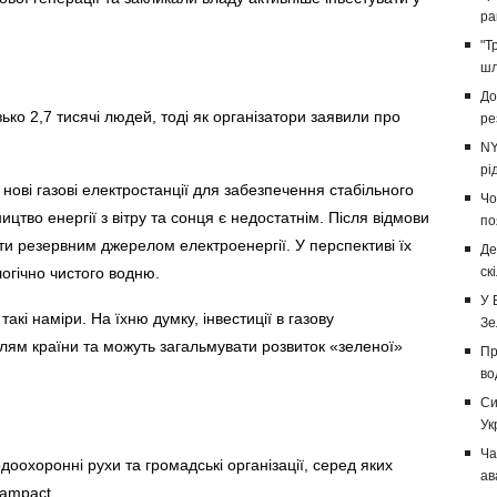
ра
"Т
шл
До
зько 2,7 тисячі людей, тоді як організатори заявили про
ре
NY
рі
нові газові електростанції для забезпечення стабільного
Чо
цтво енергії з вітру та сонця є недостатнім. Після відмови
по
тати резервним джерелом електроенергії. У перспективі їх
Де
огічно чистого водню.
ск
У 
 такі наміри. На їхню думку, інвестиції в газову
Зе
лям країни та можуть загальмувати розвиток «зеленої»
Пр
во
Си
Ук
Ча
оохоронні рухи та громадські організації, серед яких
ав
Campact.