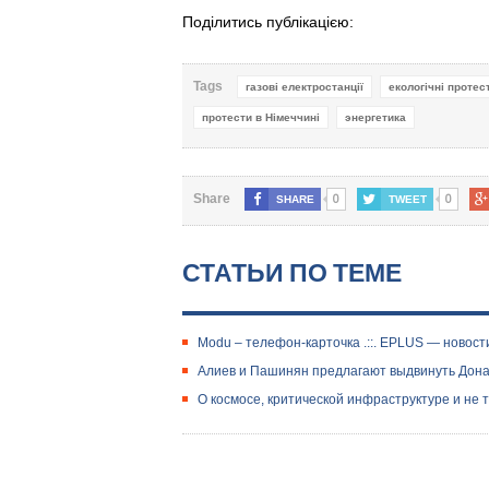
Поділитись публікацією:
Tags
газові електростанції
екологічні протес
протести в Німеччині
энергетика
0
0
Share
SHARE
TWEET
СТАТЬИ ПО ТЕМЕ
Modu – телефон-карточка .::. EPLUS — новост
Алиев и Пашинян предлагают выдвинуть Дон
О космосе, критической инфраструктуре и не 