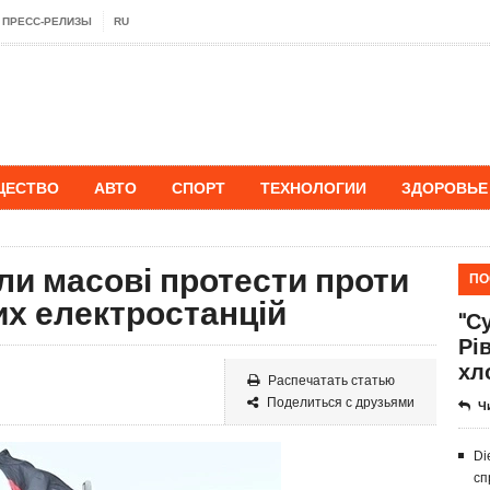
ПРЕСС-РЕЛИЗЫ
RU
ЩЕСТВО
АВТО
СПОРТ
ТЕХНОЛОГИИ
ЗДОРОВЬЕ
ли масові протести проти
ПО
их електростанцій
"Су
Рі
хл
Распечатать статью
Поделиться с друзьями
Ч
Di
сп