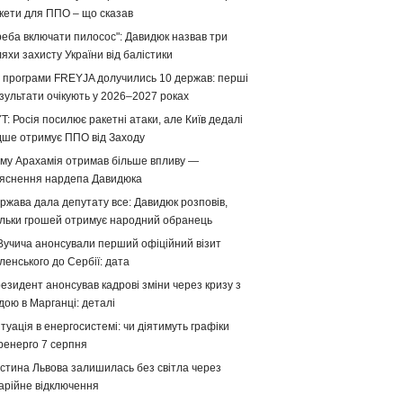
кети для ППО – що сказав
реба включати пилосос": Давидюк назвав три
яхи захисту України від балістики
 програми FREYJA долучились 10 держав: перші
зультати очікують у 2026–2027 роках
T: Росія посилює ракетні атаки, але Київ дедалі
дше отримує ППО від Заходу
му Арахамія отримав більше впливу —
яснення нардепа Давидюка
ржава дала депутату все: Давидюк розповів,
ільки грошей отримує народний обранець
Вучича анонсували перший офіційний візит
ленського до Сербії: дата
езидент анонсував кадрові зміни через кризу з
дою в Марганці: деталі
туація в енергосистемі: чи діятимуть графіки
ренерго 7 серпня
стина Львова залишилась без світла через
арійне відключення