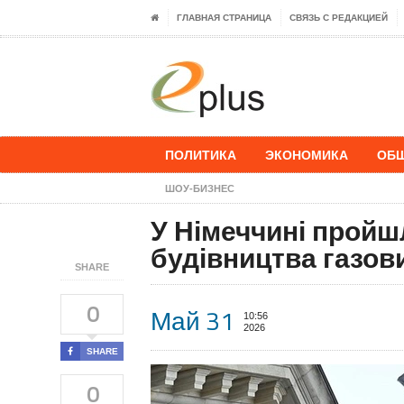
ГЛАВНАЯ СТРАНИЦА
СВЯЗЬ С РЕДАКЦИЕЙ
ПОЛИТИКА
ЭКОНОМИКА
ОБ
ШОУ-БИЗНЕС
У Німеччині пройш
будівництва газов
SHARE
0
Май 31
10:56
2026
SHARE
0