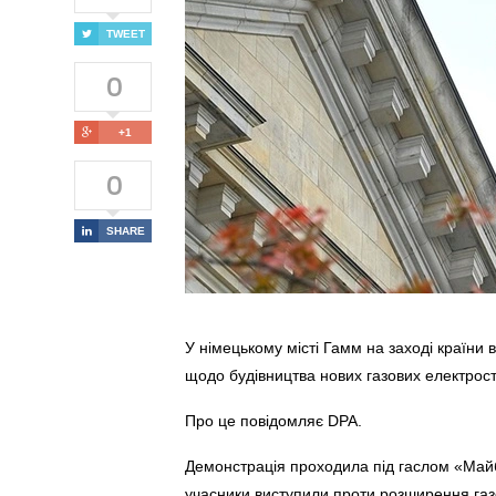
TWEET
0
+1
0
SHARE
У німецькому місті Гамм на заході країни
щодо будівництва нових газових електростан
Про це повідомляє DPA.
Демонстрація проходила під гаслом «Майбу
учасники виступили проти розширення газо