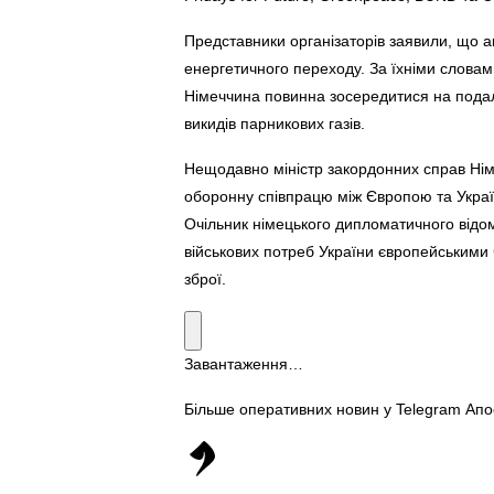
Представники організаторів заявили, що 
енергетичного переходу. За їхніми словам
Німеччина повинна зосередитися на подал
викидів парникових газів.
Нещодавно міністр закордонних справ Ні
оборонну співпрацю між Європою та Україн
Очільник німецького дипломатичного відом
військових потреб України європейським
зброї.
Завантаження…
Більше оперативних новин у Telegram Ап