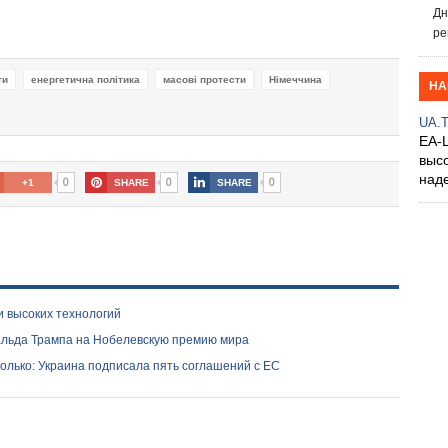
Дн
ре
ти
енергетична політика
масові протести
Німеччина
НА
UA.
EA-
выс
над
0
0
0
+1
SHARE
SHARE
и высоких технологий
альда Трампа на Нобелевскую премию мира
только: Украина подписала пять соглашений с ЕС