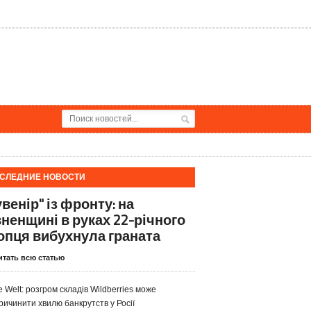
СЛЕДНИЕ НОВОСТИ
венір" із фронту: на
вненщині в руках 22-річного
опця вибухнула граната
итать всю статью
e Welt: розгром складів Wildberries може
ричинити хвилю банкрутств у Росії