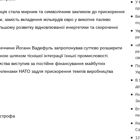
У 
пр
акція стала мирним та символічним закликом до прискорення
Ви
и, замість вкладення мільярдів євро у викопне паливо
по
ьшому розвитку відновлюваної енергетики та скороченні
Ук
ре
«И
меччини Йоганн Вадефуль запропонував суттєво розширити
ре
ою шляхом тіснішої інтеграції їхньої промисловості.
св
ства виступив за постійне фінансування майбутніх
По
и членами НАТО задля прискорення темпів виробництва
Ук
В 
др
Ро
За
Вт
пе
острофа
Re
Са
12