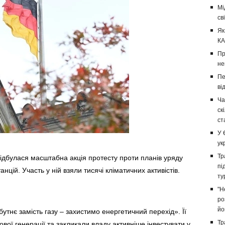
Мі
св
Як
КА
Пр
не
Пе
ві
Ча
ск
ст
У 
ук
Тр
 відбулася масштабна акція протесту проти планів уряду
пі
цій. Участь у ній взяли тисячі кліматичних активістів.
ту
"Н
ро
йо
тнє замість газу – захистимо енергетичний перехід». Її
Тр
вої генерації та закликали владу активніше інвестувати у