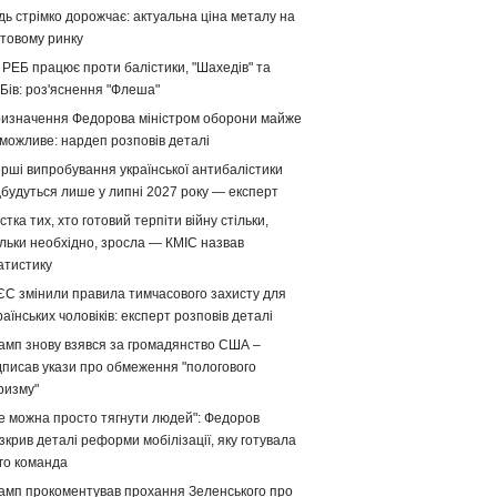
дь стрімко дорожчає: актуальна ціна металу на
ітовому ринку
 РЕБ працює проти балістики, "Шахедів" та
Бів: роз'яснення "Флеша"
изначення Федорова міністром оборони майже
можливе: нардеп розповів деталі
рші випробування української антибалістики
дбудуться лише у липні 2027 року — експерт
стка тих, хто готовий терпіти війну стільки,
ільки необхідно, зросла — КМІС назвав
атистику
ЄС змінили правила тимчасового захисту для
раїнських чоловіків: експерт розповів деталі
амп знову взявся за громадянство США –
дписав укази про обмеження "пологового
ризму"
е можна просто тягнути людей": Федоров
зкрив деталі реформи мобілізації, яку готувала
го команда
амп прокоментував прохання Зеленського про