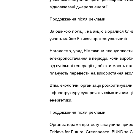
відновлювані джерела енергії.
Продовження після реклами
За оцінкою поліції, на акцію зібралися бли
участь майже 5 тисяч протестувальників.
Нагадаємо, уряд Німеччини планує звести 
електропостачання в періоди, коли виробни
від вугільної генерації ці об’єкти мають с
планують перевести на використання екол
Втім, екологічні організації розкритикували
інфраструктуру суперечать кліматичним ці
енергетики.
Продовження після реклами
Організаторами протесту виступили природ
Fridays for Future, Greenpeace, BUND та 