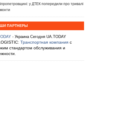
іпропетровщині: у ДТЕК попередили про тривалі
монти
ШИ ПАРТНЕРЫ
TODAY
- Украина Сегодня UA.TODAY
LOGISTIC:
Транспортная компания
с
оким стандартом обслуживания и
ежности.