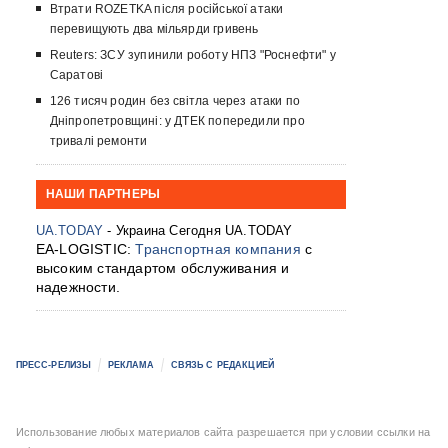
Втрати ROZETKA після російської атаки
перевищують два мільярди гривень
Reuters: ЗСУ зупинили роботу НПЗ "Роснефти" у
Саратові
126 тисяч родин без світла через атаки по
Дніпропетровщині: у ДТЕК попередили про
тривалі ремонти
НАШИ ПАРТНЕРЫ
UA.TODAY
- Украина Сегодня UA.TODAY
EA-LOGISTIC:
Транспортная компания
с
высоким стандартом обслуживания и
надежности.
ПРЕСС-РЕЛИЗЫ
РЕКЛАМА
СВЯЗЬ С РЕДАКЦИЕЙ
Использование любых материалов сайта разрешается при условии ссылки на