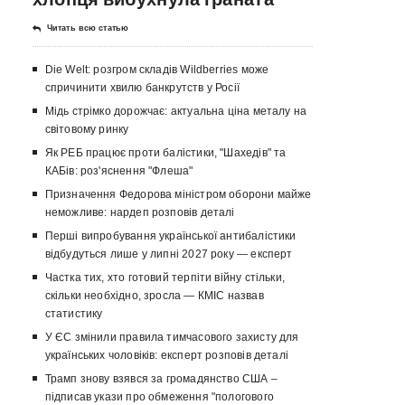
Читать всю статью
Die Welt: розгром складів Wildberries може
спричинити хвилю банкрутств у Росії
Мідь стрімко дорожчає: актуальна ціна металу на
світовому ринку
Як РЕБ працює проти балістики, "Шахедів" та
КАБів: роз'яснення "Флеша"
Призначення Федорова міністром оборони майже
неможливе: нардеп розповів деталі
Перші випробування української антибалістики
відбудуться лише у липні 2027 року — експерт
Частка тих, хто готовий терпіти війну стільки,
скільки необхідно, зросла — КМІС назвав
статистику
У ЄС змінили правила тимчасового захисту для
українських чоловіків: експерт розповів деталі
Трамп знову взявся за громадянство США –
підписав укази про обмеження "пологового