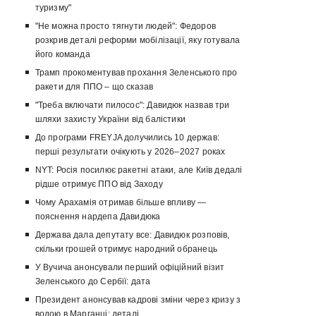
туризму"
"Не можна просто тягнути людей": Федоров
розкрив деталі реформи мобілізації, яку готувала
його команда
Трамп прокоментував прохання Зеленського про
ракети для ППО – що сказав
"Треба включати пилосос": Давидюк назвав три
шляхи захисту України від балістики
До програми FREYJA долучились 10 держав:
перші результати очікують у 2026–2027 роках
NYT: Росія посилює ракетні атаки, але Київ дедалі
рідше отримує ППО від Заходу
Чому Арахамія отримав більше впливу —
пояснення нардепа Давидюка
Держава дала депутату все: Давидюк розповів,
скільки грошей отримує народний обранець
У Вучича анонсували перший офіційний візит
Зеленського до Сербії: дата
Президент анонсував кадрові зміни через кризу з
водою в Марганці: деталі