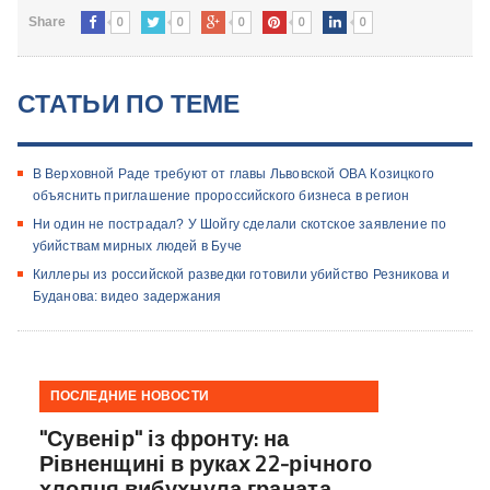
0
0
0
0
0
Share
СТАТЬИ ПО ТЕМЕ
В Верховной Раде требуют от главы Львовской ОВА Козицкого
объяснить приглашение пророссийского бизнеса в регион
Ни один не пострадал? У Шойгу сделали скотское заявление по
убийствам мирных людей в Буче
Киллеры из российской разведки готовили убийство Резникова и
Буданова: видео задержания
ПОСЛЕДНИЕ НОВОСТИ
"Сувенір" із фронту: на
Рівненщині в руках 22-річного
хлопця вибухнула граната