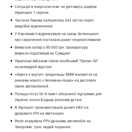
Ситуація в енергосистемі: чи діятимуть графіки
Укренерго 7 серпня
Частина Львова залишилась без світла через
аварійне відключення
У Єврокомісії відреагували на заяву Зеленського
про скорочення постачань ракет-перехоплювачів
Вимагали хабар у 80 000 грн: прокуратура
викрила податківців на Сумщині
Українські військові збили російський "Орлан-30"
на рекордній відстані
«Идите к черту!»: владельцы BMW жалуются на
рекламу нового «Человека-паука» на дисплеях
своих автомобилей
Польща готує 50-й пакет оборонної підтримки для
України: посол Боднар розповів деталі
В Укрпошті прокоментували дозвіл НБУ не
друкувати ІПН на квитанціях
Росія атакувала FPV-дронами автомобілі на
Запоріжжі: троє людей поранені