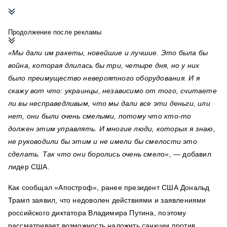
Продолжение после рекламы
«Мы дали им ракеты, новейшие и лучшие. Это была бы
война, которая длилась бы три, четыре дня, но у них
было преимущество невероятного оборудования. И я
скажу вот что: украинцы, независимо от того, считаете
ли вы несправедливым, что мы дали все эти деньги, или
нет, они были очень смелыми, потому что кто-то
должен этим управлять. И многие люди, которых я знаю,
не руководили бы этим и не имели бы смелости это
сделать. Так что они боролись очень смело»,
— добавил
лидер США.
Как сообщал «Апостроф», ранее президент США Дональд
Трамп заявил, что недоволен действиями и заявлениями
российского диктатора Владимира Путина, поэтому
рассматривает возможность наложить санкции против