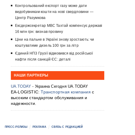
Контрольований експорт газу може дати
видобувникам кошти на нові свердловини —
Центр Разумкова
Ексдержсекретар МВС Тахтай компенсує державі
16 млн грн: визнав провину
Ціни на пальне в Україні знову зростають: чи
коштуватиме дизель 100 грн за літр
Єдиний НПЗ Грузії відмовився від російської
нафти після санкцій ЄС: деталі
НАШИ ПАРТНЕРЫ
UA.TODAY
- Украина Сегодня UA.TODAY
EA-LOGISTIC:
Транспортная компания
с
высоким стандартом обслуживания и
надежности.
ПРЕСС-РЕЛИЗЫ
РЕКЛАМА
СВЯЗЬ С РЕДАКЦИЕЙ