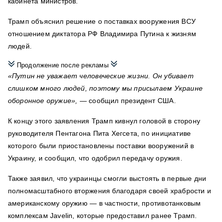
кабинета министров.
Трамп объяснил решение о поставках вооружения ВСУ
отношением диктатора РФ Владимира Путина к жизням
людей.
Продолжение после рекламы
«Путин не уважает человеческие жизни. Он убивает
слишком много людей, поэтому мы присылаем Украине
оборонное оружие»,
— сообщил президент США.
К концу этого заявления Трамп кивнул головой в сторону
руководителя Пентагона Пита Хегсета, по инициативе
которого были приостановлены поставки вооружений в
Украину, и сообщил, что одобрил передачу оружия.
Также заявил, что украинцы смогли выстоять в первые дни
полномасштабного вторжения благодаря своей храбрости и
американскому оружию — в частности, противотанковым
комплексам Javelin, которые предоставил ранее Трамп.