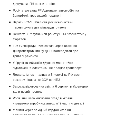
друкувати ІПН на квитанціях
Росія атакувала FPV-дронами автомобілі на
Запоріжжі: троє людей поранені
Втрати ROZETKA після російської атаки
перевищують два мільярди гривень
Reuters: ЗСУ зупинили роботу НПЗ "Роснефти" у
Саратові
126 тисяч родин без світла через атаки по
Дніпропетровщині: у ДТЕК попередили про
тривалі ремонти
У Грузії та Абхазії відбулося масштабне
відключення електрики: не працює транспорт
Reuters: Імпорт палива з Білорусі до РФ досяг
рекорду після атак ЗСУ по НПЗ
Загроза відключення світла 6 серпня: в Укренерго
дали новий прогноз
Росія знищила ключовий склад в Україні
німецького виробника автохімії і мастил: деталі
У липні через західний кордон України