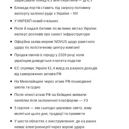
зафіксували понад 4,3 млн перетинів — ДПСУ
Блокада портів ставить під загрозу половину
експорту залізної руди з України – NV
У НКРЕКП новий очільник
Росія й надалі битиме по великих містах України:
експерт розповів про захист інфраструктури
Офіційна заява мережі NOVUS щодо ракетного
удару по логістичному центру компанії
Продаж овочів із городу у 2026 році: коли
українцям доведеться платити податки
ЄС спрямує Україні €1,4 млрд за рахунок доходів
від заморожених активів РФ
На Миколаївщині через атаки РФ пошкоджені
школа та судно
Після нічної атаки РФ на Київщині виявили
загиблих біля залізничної платформи — УЗ
5 серпня — яке сьогодні церковне свято, кому
моляться цього дня, традиції та прикмети
У шести областях є знеструмлення: де на ранок
немає електроенергії через ворожі удари