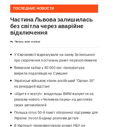
ПОСЛЕДНИЕ НОВОСТИ
Частина Львова залишилась
без світла через аварійне
відключення
Читать всю статью
У Єврокомісії відреагували на заяву Зеленського
про скорочення постачань ракет-перехоплювачів
Вимагали хабар у 80 000 грн: прокуратура
викрила податківців на Сумщині
Українські військові збили російський "Орлан-30"
на рекордній відстані
«Идите к черту!»: владельцы BMW жалуются на
рекламу нового «Человека-паука» на дисплеях
своих автомобилей
Польща готує 50-й пакет оборонної підтримки для
України: посол Боднар розповів деталі
В Укрпошті прокоментували дозвіл НБУ не