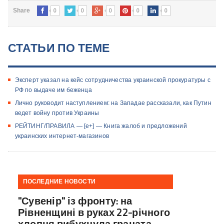
0
0
0
0
0
Share
СТАТЬИ ПО ТЕМЕ
Эксперт указал на кейс сотрудничества украинской прокуратуры с
РФ по выдаче им беженца
Лично руководит наступлением: на Западае рассказали, как Путин
ведет войну против Украины
РЕЙТИНГ/ПРАВИЛА — [e+] — Книга жалоб и предложений
украинских интернет-магазинов
ПОСЛЕДНИЕ НОВОСТИ
"Сувенір" із фронту: на
Рівненщині в руках 22-річного
хлопця вибухнула граната