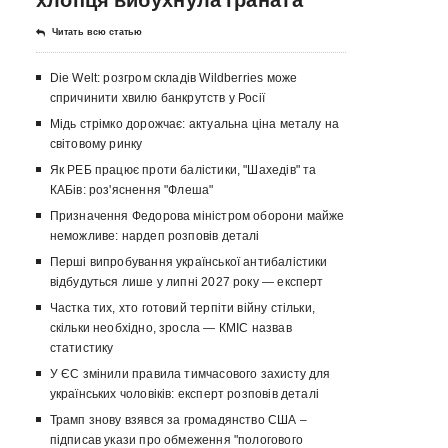
Читать всю статью
Die Welt: розгром складів Wildberries може
спричинити хвилю банкрутств у Росії
Мідь стрімко дорожчає: актуальна ціна металу на
світовому ринку
Як РЕБ працює проти балістики, "Шахедів" та
КАБів: роз'яснення "Флеша"
Призначення Федорова міністром оборони майже
неможливе: нардеп розповів деталі
Перші випробування української антибалістики
відбудуться лише у липні 2027 року — експерт
Частка тих, хто готовий терпіти війну стільки,
скільки необхідно, зросла — КМІС назвав
статистику
У ЄС змінили правила тимчасового захисту для
українських чоловіків: експерт розповів деталі
Трамп знову взявся за громадянство США –
підписав укази про обмеження "пологового