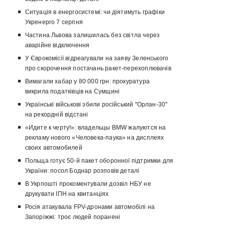
Ситуація в енергосистемі: чи діятимуть графіки
Укренерго 7 серпня
Частина Львова залишилась без світла через
аварійне відключення
У Єврокомісії відреагували на заяву Зеленського
про скорочення постачань ракет-перехоплювачів
Вимагали хабар у 80 000 грн: прокуратура
викрила податківців на Сумщині
Українські військові збили російський "Орлан-30"
на рекордній відстані
«Идите к черту!»: владельцы BMW жалуются на
рекламу нового «Человека-паука» на дисплеях
своих автомобилей
Польща готує 50-й пакет оборонної підтримки для
України: посол Боднар розповів деталі
В Укрпошті прокоментували дозвіл НБУ не
друкувати ІПН на квитанціях
Росія атакувала FPV-дронами автомобілі на
Запоріжжі: троє людей поранені