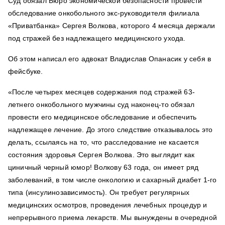
Суд обязал Бюро экономической безопасности провести
обследование онкобольного экс-руководителя филиала
«Приватбанка» Сергея Волкова, которого 4 месяца держали
под стражей без надлежащего медицинского ухода.
Об этом написал его адвокат Владислав Опанасик у себя в
фейсбуке.
«После четырех месяцев содержания под стражей 63-
летнего онкобольного мужчины суд наконец-то обязал
провести его медицинское обследование и обеспечить
надлежащее лечение. До этого следствие отказывалось это
делать, ссылаясь на то, что расследование не касается
состояния здоровья Сергея Волкова. Это выглядит как
циничный черный юмор! Волкову 63 года, он имеет ряд
заболеваний, в том числе онкологию и сахарный диабет 1-го
типа (инсулинозависимость). Он требует регулярных
медицинских осмотров, проведения лечебных процедур и
непрерывного приема лекарств. Мы вынуждены в очередной