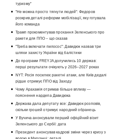
туризму"
"Не можна просто тягнути людей": Федоров
розкрив деталі реформи мобілізації, яку готувала
його команда
Трамп прокоментував прохання Зеленського про
ракети для ППО – що сказав
"Треба включати пилосос": Давидюк назвав три
шляхи захисту України від балістики
До програми FREYJA долучились 10 держав:
перші результати очікують у 2026–2027 роках
NYT: Росія посилює ракетні атаки, але Київ дедалі
рідше отримує ППО від Заходу
Чому Арахамія отримав більше впливу —
пояснення нардепа Давидюка
Держава дала депутату все: Давидюк розповів,
скільки грошей отримує народний обранець
У Вучича анонсували перший офіційний візит
Зеленського до Сербії: дата
Президент анонсував кадрові зміни через кризу з
водою в Марганці: деталі