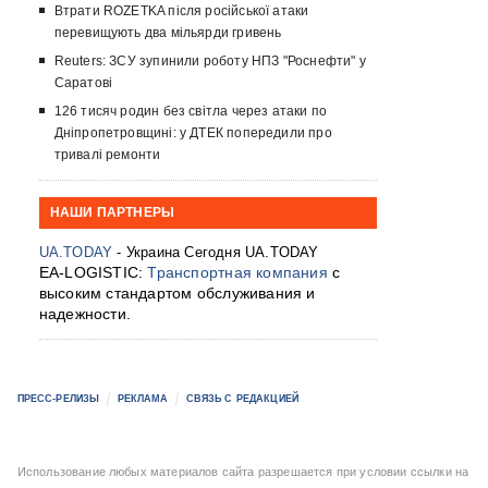
Втрати ROZETKA після російської атаки
перевищують два мільярди гривень
Reuters: ЗСУ зупинили роботу НПЗ "Роснефти" у
Саратові
126 тисяч родин без світла через атаки по
Дніпропетровщині: у ДТЕК попередили про
тривалі ремонти
НАШИ ПАРТНЕРЫ
UA.TODAY
- Украина Сегодня UA.TODAY
EA-LOGISTIC:
Транспортная компания
с
высоким стандартом обслуживания и
надежности.
ПРЕСС-РЕЛИЗЫ
РЕКЛАМА
СВЯЗЬ С РЕДАКЦИЕЙ
Использование любых материалов сайта разрешается при условии ссылки на