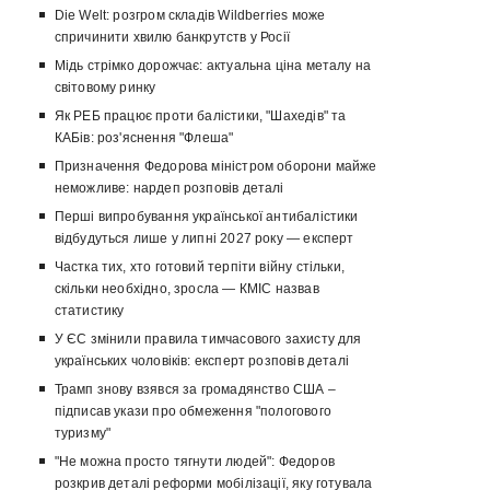
Die Welt: розгром складів Wildberries може
спричинити хвилю банкрутств у Росії
Мідь стрімко дорожчає: актуальна ціна металу на
світовому ринку
Як РЕБ працює проти балістики, "Шахедів" та
КАБів: роз'яснення "Флеша"
Призначення Федорова міністром оборони майже
неможливе: нардеп розповів деталі
Перші випробування української антибалістики
відбудуться лише у липні 2027 року — експерт
Частка тих, хто готовий терпіти війну стільки,
скільки необхідно, зросла — КМІС назвав
статистику
У ЄС змінили правила тимчасового захисту для
українських чоловіків: експерт розповів деталі
Трамп знову взявся за громадянство США –
підписав укази про обмеження "пологового
туризму"
"Не можна просто тягнути людей": Федоров
розкрив деталі реформи мобілізації, яку готувала