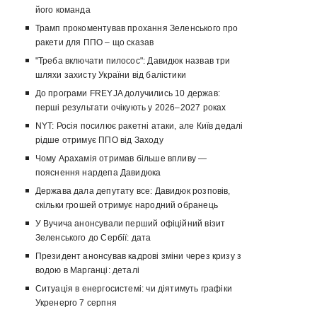
його команда
Трамп прокоментував прохання Зеленського про
ракети для ППО – що сказав
"Треба включати пилосос": Давидюк назвав три
шляхи захисту України від балістики
До програми FREYJA долучились 10 держав:
перші результати очікують у 2026–2027 роках
NYT: Росія посилює ракетні атаки, але Київ дедалі
рідше отримує ППО від Заходу
Чому Арахамія отримав більше впливу —
пояснення нардепа Давидюка
Держава дала депутату все: Давидюк розповів,
скільки грошей отримує народний обранець
У Вучича анонсували перший офіційний візит
Зеленського до Сербії: дата
Президент анонсував кадрові зміни через кризу з
водою в Марганці: деталі
Ситуація в енергосистемі: чи діятимуть графіки
Укренерго 7 серпня