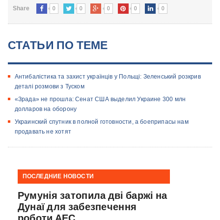
0
0
0
0
0
Share
СТАТЬИ ПО ТЕМЕ
Антибалістика та захист українців у Польщі: Зеленський розкрив
деталі розмови з Туском
«Зрада» не прошла: Сенат США выделил Украине 300 млн
долларов на оборону
Украинский спутник в полной готовности, а боеприпасы нам
продавать не хотят
ПОСЛЕДНИЕ НОВОСТИ
Румунія затопила дві баржі на
Дунаї для забезпечення
роботи АЕС