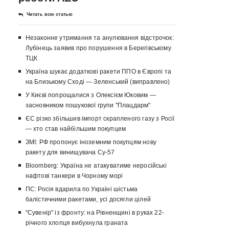
Читать всю статью
Незаконне утримання та анулювання відстрочок:
Лубінець заявив про порушення в Берегівському
ТЦК
Україна шукає додаткові ракети ППО в Європі та
на Близькому Сході — Зеленський (виправлено)
У Києві попрощалися з Олексієм Юковим —
засновником пошукової групи "Плацдарм"
ЄС різко збільшив імпорт скрапленого газу з Росії
— хто став найбільшим покупцем
ЗМІ: РФ пропонує іноземним покупцям нову
ракету для винищувача Су-57
Bloomberg: Україна не атакуватиме неросійські
нафтові танкери в Чорному морі
ПС: Росія вдарила по Україні шістьма
балістичними ракетами, усі досягли цілей
"Сувенір" із фронту: на Рівненщині в руках 22-
річного хлопця вибухнула граната