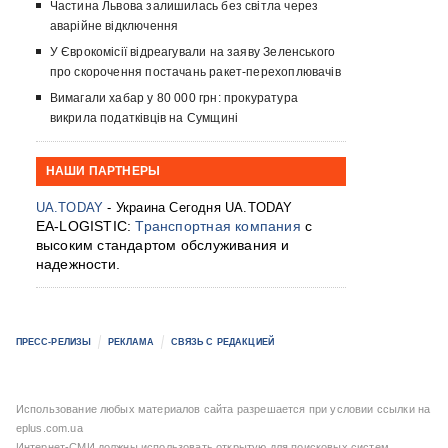
Частина Львова залишилась без світла через
аварійне відключення
У Єврокомісії відреагували на заяву Зеленського
про скорочення постачань ракет-перехоплювачів
Вимагали хабар у 80 000 грн: прокуратура
викрила податківців на Сумщині
НАШИ ПАРТНЕРЫ
UA.TODAY
- Украина Сегодня UA.TODAY
EA-LOGISTIC:
Транспортная компания
с
высоким стандартом обслуживания и
надежности.
ПРЕСС-РЕЛИЗЫ
РЕКЛАМА
СВЯЗЬ С РЕДАКЦИЕЙ
Использование любых материалов сайта разрешается при условии ссылки на
eplus.com.ua
Интернет-СМИ должны использовать открытую для поисковых систем