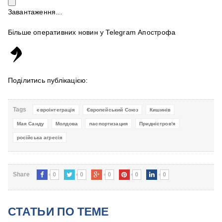
Завантаження…
Більше оперативних новин у Telegram Апострофа
Поділитись публікацією:
Tags
євроінтеграція
Європейський Союз
Кишинів
Мая Санду
Молдова
паспортизация
Придністров'я
російська агресія
0
0
0
0
0
Share
СТАТЬИ ПО ТЕМЕ