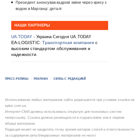
Президент анонсував кадрові зміни через кризу з
водою в Марганці: деталі
НАШИ ПАРТНЕРЫ
UA.TODAY
- Украина Сегодня UA.TODAY
EA-LOGISTIC:
Транспортная компания
с
высоким стандартом обслуживания и
надежности.
ПРЕСС-РЕЛИЗЫ
РЕКЛАМА
СВЯЗЬ С РЕДАКЦИЕЙ
Использование любых материалов сайта разрешается при условии ссылки на
eplus.com.ua
Интернет-СМИ должны использовать открытую для поисковых систем
гиперссылку. Ссылка должна размещаться в подзаголовке или в первом
абзаце материала.
Редакция может не разделять точку зрения авторов статей и ответственности
за содержание републицируемых материалов не несет.