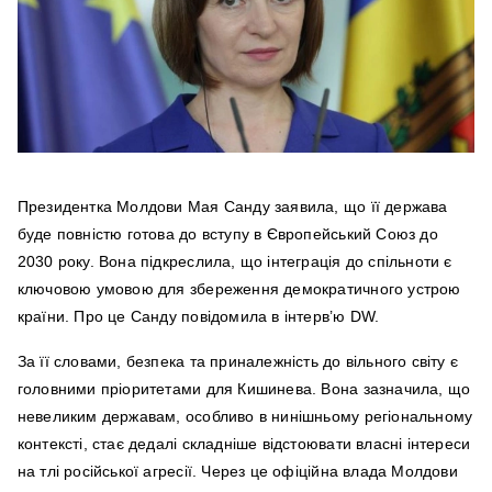
Президентка Молдови Мая Санду заявила, що її держава
буде повністю готова до вступу в Європейський Союз до
2030 року. Вона підкреслила, що інтеграція до спільноти є
ключовою умовою для збереження демократичного устрою
країни. Про це Санду повідомила в інтерв’ю DW.
За її словами, безпека та приналежність до вільного світу є
головними пріоритетами для Кишинева. Вона зазначила, що
невеликим державам, особливо в нинішньому регіональному
контексті, стає дедалі складніше відстоювати власні інтереси
на тлі російської агресії. Через це офіційна влада Молдови