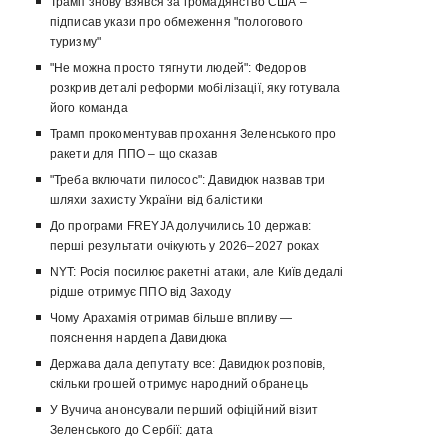
Трамп знову взявся за громадянство США –
підписав укази про обмеження "пологового
туризму"
"Не можна просто тягнути людей": Федоров
розкрив деталі реформи мобілізації, яку готувала
його команда
Трамп прокоментував прохання Зеленського про
ракети для ППО – що сказав
"Треба включати пилосос": Давидюк назвав три
шляхи захисту України від балістики
До програми FREYJA долучились 10 держав:
перші результати очікують у 2026–2027 роках
NYT: Росія посилює ракетні атаки, але Київ дедалі
рідше отримує ППО від Заходу
Чому Арахамія отримав більше впливу —
пояснення нардепа Давидюка
Держава дала депутату все: Давидюк розповів,
скільки грошей отримує народний обранець
У Вучича анонсували перший офіційний візит
Зеленського до Сербії: дата