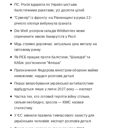
ПС: Росія вдарила по Україні шістьма
балістичними ракетами, усі досягли цілей
"Сувенір" із фронту: на Рівненщині в руках 22-
річного хлопця вибухнула граната
Die Welt: розгром складів Wildberries може
спричинити хвилю банкрутств у Росії
Мідь стрімко дорожчає: актуальна ціна металу на
світовому ринку
Як РЕБ працює проти балістики, "Шахедів" та
КАБів: роз'яснення "Флеша"
Призначення Федорова міністром оборони майже
неможливе: нардеп розповів деталі
Перші випробування української антибалістики
відбудуться лише у липні 2027 року — експерт
Частка тих, хто готовий терпіти війну стільки,
скільки необхідно, зросла — КМІС назвав
статистику
У ЄС змінили правила тимчасового захисту для
українських чоловіків: експерт розповів деталі