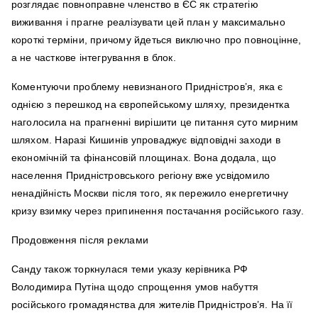
розглядає повноправне членство в ЄС як стратегію
виживання і прагне реалізувати цей план у максимально
короткі терміни, причому йдеться виключно про повноцінне,
а не часткове інтегрування в блок.
Коментуючи проблему невизнаного Придністров’я, яка є
однією з перешкод на європейському шляху, президентка
наголосила на прагненні вирішити це питання суто мирним
шляхом. Наразі Кишинів упроваджує відповідні заходи в
економічній та фінансовій площинах. Вона додала, що
населення Придністровського регіону вже усвідомило
ненадійність Москви після того, як пережило енергетичну
кризу взимку через припинення постачання російського газу.
Продовження після реклами
Санду також торкнулася теми указу керівника РФ
Володимира Путіна щодо спрощення умов набуття
російського громадянства для жителів Придністров’я. На її