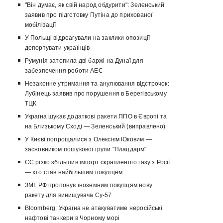
"Він думає, як свій народ обдурити": Зеленський
заявив про підготовку Путіна до прихованої
мобілізації
У Польщі відреагували на заклики опозиції
депортувати українців
Румунія затопила дві баржі на Дунаї для
забезпечення роботи АЕС
Незаконне утримання та анулювання відстрочок:
Лубінець заявив про порушення в Берегівському
ТЦК
Україна шукає додаткові ракети ППО в Європі та
на Близькому Сході — Зеленський (виправлено)
У Києві попрощалися з Олексієм Юковим —
засновником пошукової групи "Плацдарм"
ЄС різко збільшив імпорт скрапленого газу з Росії
— хто став найбільшим покупцем
ЗМІ: РФ пропонує іноземним покупцям нову
ракету для винищувача Су-57
Bloomberg: Україна не атакуватиме неросійські
нафтові танкери в Чорному морі