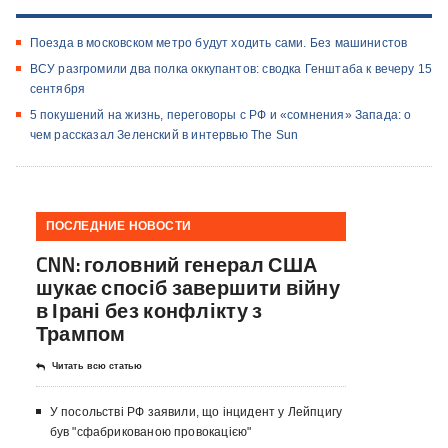
Поезда в московском метро будут ходить сами. Без машинистов
ВСУ разгромили два полка оккупантов: ​сводка Генштаба к вечеру 15
сентября
5 покушений на жизнь, переговоры с РФ и «сомнения» Запада: о
чем рассказал Зеленский в интервью The Sun
ПОСЛЕДНИЕ НОВОСТИ
CNN: головний генерал США
шукає спосіб завершити війну
в Ірані без конфлікту з
Трампом
Читать всю статью
У посольстві РФ заявили, що інцидент у Лейпцигу
був "сфабрикованою провокацією"