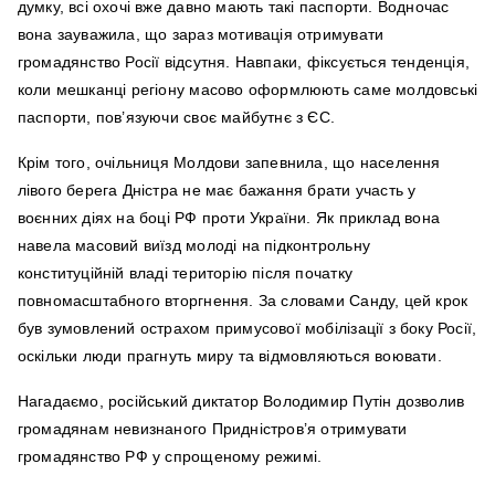
думку, всі охочі вже давно мають такі паспорти. Водночас
вона зауважила, що зараз мотивація отримувати
громадянство Росії відсутня. Навпаки, фіксується тенденція,
коли мешканці регіону масово оформлюють саме молдовські
паспорти, пов’язуючи своє майбутнє з ЄС.
Крім того, очільниця Молдови запевнила, що населення
лівого берега Дністра не має бажання брати участь у
воєнних діях на боці РФ проти України. Як приклад вона
навела масовий виїзд молоді на підконтрольну
конституційній владі територію після початку
повномасштабного вторгнення. За словами Санду, цей крок
був зумовлений острахом примусової мобілізації з боку Росії,
оскільки люди прагнуть миру та відмовляються воювати.
Нагадаємо, російський диктатор Володимир Путін дозволив
громадянам невизнаного Придністров’я отримувати
громадянство РФ у спрощеному режимі.