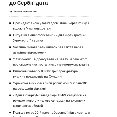
до Сербії: дата
Читать всю статью
Президент анонсував кадрові зміни через кризу з
водою в Марганці: деталі
Ситуація в енергосистемі: чи діятимуть графіки
Укренерго 7 серпня
Частина Львова залишилась без світла через
аварійне відключення
У Єврокомісії відреагували на заяву Зеленського
про скорочення постачань ракет-перехоплювачів
Вимагали хабар у 80 000 грн: прокуратура
викрила податківців на Сумщині
Українські військові збили російський "Орлан-30"
на рекордній відстані
«Идите к черту!»: владельцы BMW жалуются на
рекламу нового «Человека-паука» на дисплеях
своих автомобилей
Польща готує 50-й пакет оборонної підтримки для