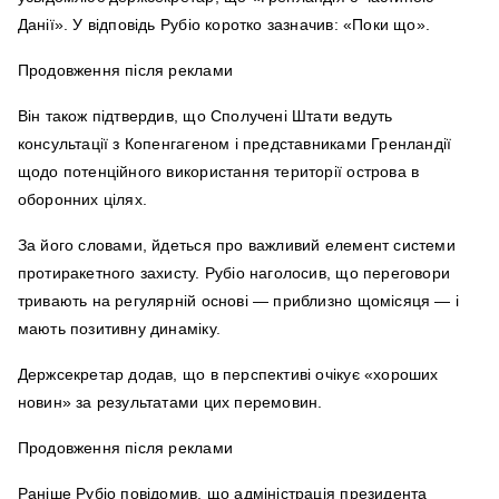
Данії». У відповідь Рубіо коротко зазначив: «Поки що».
Продовження після реклами
Він також підтвердив, що Сполучені Штати ведуть
консультації з Копенгагеном і представниками Гренландії
щодо потенційного використання території острова в
оборонних цілях.
За його словами, йдеться про важливий елемент системи
протиракетного захисту. Рубіо наголосив, що переговори
тривають на регулярній основі — приблизно щомісяця — і
мають позитивну динаміку.
Держсекретар додав, що в перспективі очікує «хороших
новин» за результатами цих перемовин.
Продовження після реклами
Раніше Рубіо повідомив, що адміністрація президента