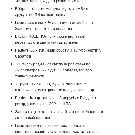
України: посол Боднар розповів деталі
В Укрпошті прокоментували дозвіл НБУ не
друкувати ІПН на квитанціях
Росія атакувала FPV-дронами автомобілі на
Запоріжжі: троє людей поранені
Втрати ROZETKA після російської атаки
перевищують два мільярди гривень
Reuters: ЗСУ зупинили роботу НПЗ "Роснефти" у
Саратові
126 тисяч родин без світла через атаки по
Дніпропетровщині: у ДТЕК попередили про
тривалі ремонти
У Грузії та Абхазії відбулося масштабне
відключення електрики: не працює транспорт
Reuters: Імпорт палива з Білорусі до РФ досяг
рекорду після атак ЗСУ по НПЗ
Загроза відключення світла 6 серпня: в Укренерго
дали новий прогноз
Росія знищила ключовий склад в Україні
німецького виробника автохімії і мастил: деталі