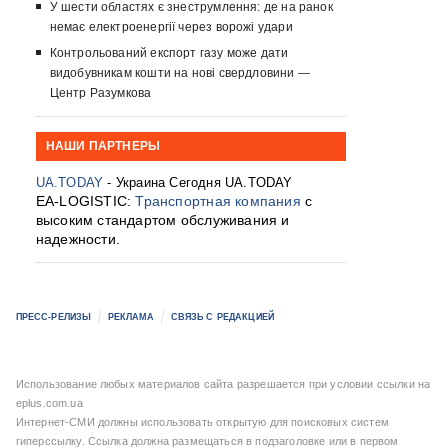
У шести областях є знеструмлення: де на ранок
немає електроенергії через ворожі удари
Контрольований експорт газу може дати
видобувникам кошти на нові свердловини —
Центр Разумкова
НАШИ ПАРТНЕРЫ
UA.TODAY
- Украина Сегодня UA.TODAY
EA-LOGISTIC:
Транспортная компания
с
высоким стандартом обслуживания и
надежности.
ПРЕСС-РЕЛИЗЫ
РЕКЛАМА
СВЯЗЬ С РЕДАКЦИЕЙ
Использование любых материалов сайта разрешается при условии ссылки на
eplus.com.ua
Интернет-СМИ должны использовать открытую для поисковых систем
гиперссылку. Ссылка должна размещаться в подзаголовке или в первом