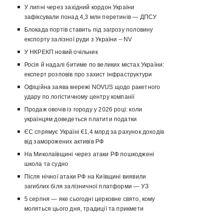
У липні через західний кордон України
зафіксували понад 4,3 млн перетинів — ДПСУ
Блокада портів ставить під загрозу половину
експорту залізної руди з України – NV
У НКРЕКП новий очільник
Росія й надалі битиме по великих містах України:
експерт розповів про захист інфраструктури
Офіційна заява мережі NOVUS щодо ракетного
удару по логістичному центру компанії
Продаж овочів із городу у 2026 році: коли
українцям доведеться платити податки
ЄС спрямує Україні €1,4 млрд за рахунок доходів
від заморожених активів РФ
На Миколаївщині через атаки РФ пошкоджені
школа та судно
Після нічної атаки РФ на Київщині виявили
загиблих біля залізничної платформи — УЗ
5 серпня — яке сьогодні церковне свято, кому
моляться цього дня, традиції та прикмети