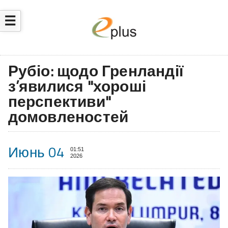
☰
Рубіо: щодо Гренландії
з’явилися "хороші
перспективи"
домовленостей
Июнь 04
01:51
2026