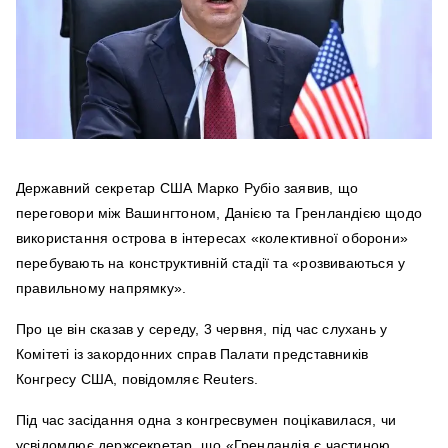
Державний секретар США Марко Рубіо заявив, що
переговори між Вашингтоном, Данією та Гренландією щодо
використання острова в інтересах «колективної оборони»
перебувають на конструктивній стадії та «розвиваються у
правильному напрямку».
Про це він сказав у середу, 3 червня, під час слухань у
Комітеті із закордонних справ Палати представників
Конгресу США, повідомляє Reuters.
Під час засідання одна з конгресвумен поцікавилася, чи
усвідомлює держсекретар, що «Гренландія є частиною